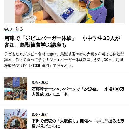
学ぶ・知る
河津で「ジビエバーガー体験」 小中学生30人が
参加、鳥獣被害学ぶ講座も
子どもたちがジビエ食材に触れ、鳥獣被害や命の大切さを考える体験型
講座「作って食べて学ぶ！ジビエバーガー体験教室」が7月30日、河津
桜観光交流館（河津町笹原）で開かれた。
見る・遊ぶ
石廊崎オーシャンパークで「夕涼会」 来場100万
人達成セレモニーも
見る・遊ぶ
下田で伝統の「太鼓祭り」開催へ 手に汗握る太鼓
橋が見どころに