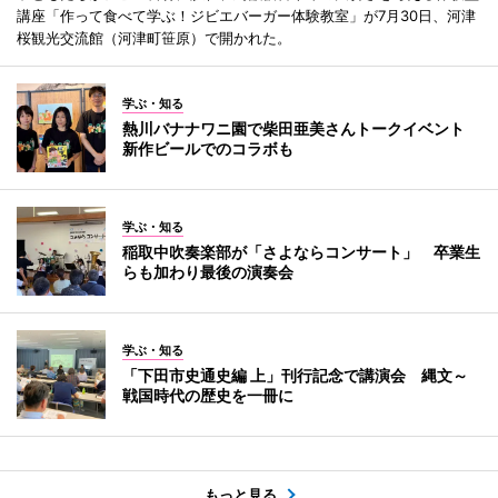
講座「作って食べて学ぶ！ジビエバーガー体験教室」が7月30日、河津
桜観光交流館（河津町笹原）で開かれた。
学ぶ・知る
熱川バナナワニ園で柴田亜美さんトークイベント
新作ビールでのコラボも
学ぶ・知る
稲取中吹奏楽部が「さよならコンサート」 卒業生
らも加わり最後の演奏会
学ぶ・知る
「下田市史通史編 上」刊行記念で講演会 縄文～
戦国時代の歴史を一冊に
もっと見る