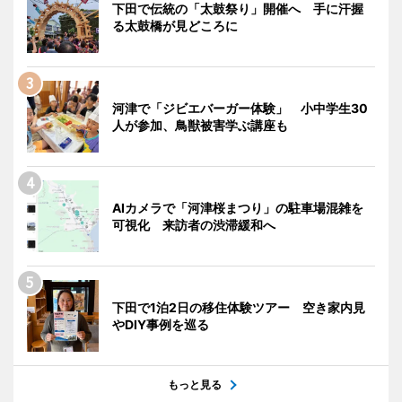
下田で伝統の「太鼓祭り」開催へ 手に汗握
る太鼓橋が見どころに
河津で「ジビエバーガー体験」 小中学生30
人が参加、鳥獣被害学ぶ講座も
AIカメラで「河津桜まつり」の駐車場混雑を
可視化 来訪者の渋滞緩和へ
下田で1泊2日の移住体験ツアー 空き家内見
やDIY事例を巡る
もっと見る