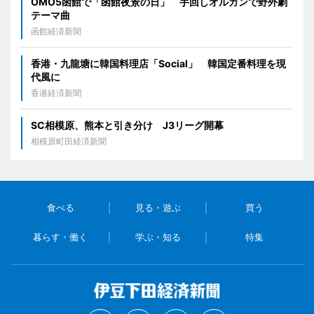
OMO5函館で「函館夜景の日」 手回しオルガンで野外劇
テーマ曲
函館経済新聞
香港・九龍塘に韓国料理店「Social」 韓国定番料理を現
代風に
香港経済新聞
SC相模原、熊本と引き分け J3リーグ開幕
相模原町田経済新聞
食べる
見る・遊ぶ
買う
暮らす・働く
学ぶ・知る
特集