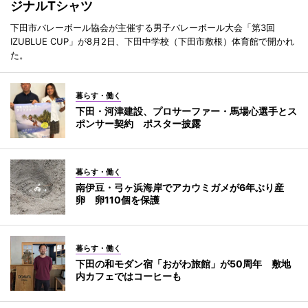
ジナルTシャツ
下田市バレーボール協会が主催する男子バレーボール大会「第3回
IZUBLUE CUP」が8月2日、下田中学校（下田市敷根）体育館で開かれ
た。
暮らす・働く
下田・河津建設、プロサーファー・馬場心選手とス
ポンサー契約 ポスター披露
暮らす・働く
南伊豆・弓ヶ浜海岸でアカウミガメが6年ぶり産
卵 卵110個を保護
暮らす・働く
下田の和モダン宿「おがわ旅館」が50周年 敷地
内カフェではコーヒーも