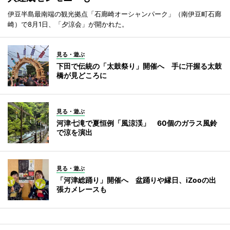
伊豆半島最南端の観光拠点「石廊崎オーシャンパーク」（南伊豆町石廊
崎）で8月1日、「夕涼会」が開かれた。
見る・遊ぶ
下田で伝統の「太鼓祭り」開催へ 手に汗握る太鼓
橋が見どころに
見る・遊ぶ
河津七滝で夏恒例「風涼渓」 60個のガラス風鈴
で涼を演出
見る・遊ぶ
「河津総踊り」開催へ 盆踊りや縁日、iZooの出
張カメレースも