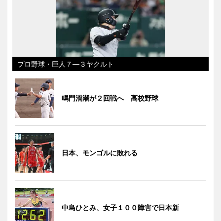
プロ野球・巨人７―３ヤクルト
鳴門渦潮が２回戦へ 高校野球
日本、モンゴルに敗れる
中島ひとみ、女子１００障害で日本新