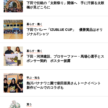
下田で伝統の「太鼓祭り」開催へ 手に汗握る太鼓
橋が見どころに
暮らす・働く
下田でバレー「IZUBLUE CUP」 優勝賞品はオリ
ジナルTシャツ
暮らす・働く
下田・河津建設、プロサーファー・馬場心選手とス
ポンサー契約 ポスター披露
学ぶ・知る
熱川バナナワニ園で柴田亜美さんトークイベント
新作ビールでのコラボも
買う