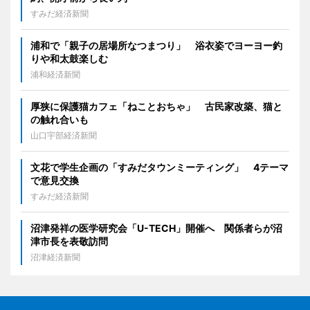
すみだ経済新聞
浦和で「親子の居場所なつまつり」 浴衣姿でヨーヨー釣
りや和太鼓楽しむ
浦和経済新聞
厚狭に保護猫カフェ「ねことおちゃ」 古民家改築、猫と
の触れ合いも
山口宇部経済新聞
文花で学生企画の「すみだタウンミーティング」 4テーマ
で意見交換
すみだ経済新聞
沼津発祥の医学研究会「U-TECH」開催へ 関係者らが沼
津市長を表敬訪問
沼津経済新聞