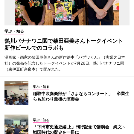
学ぶ・知る
熱川バナナワニ園で柴田亜美さんトークイベント
新作ビールでのコラボも
漫画家・画家の柴田亜美さんの新作絵本「パプワくん」（実業之日本
社）の発売を記念したトークイベントが7月26日、熱川バナナワニ園
（東伊豆町奈良本）で開かれた。
学ぶ・知る
稲取中吹奏楽部が「さよならコンサート」 卒業生
らも加わり最後の演奏会
学ぶ・知る
「下田市史通史編 上」刊行記念で講演会 縄文～
戦国時代の歴史を一冊に