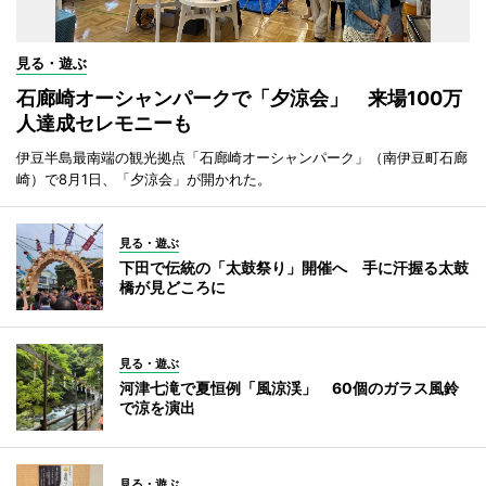
見る・遊ぶ
石廊崎オーシャンパークで「夕涼会」 来場100万
人達成セレモニーも
伊豆半島最南端の観光拠点「石廊崎オーシャンパーク」（南伊豆町石廊
崎）で8月1日、「夕涼会」が開かれた。
見る・遊ぶ
下田で伝統の「太鼓祭り」開催へ 手に汗握る太鼓
橋が見どころに
見る・遊ぶ
河津七滝で夏恒例「風涼渓」 60個のガラス風鈴
で涼を演出
見る・遊ぶ