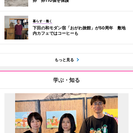
卵 卵110個を保護
暮らす・働く
下田の和モダン宿「おがわ旅館」が50周年 敷地
内カフェではコーヒーも
もっと見る
学ぶ・知る