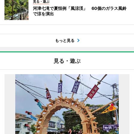
見る・遊ぶ
河津七滝で夏恒例「風涼渓」 60個のガラス風鈴
で涼を演出
もっと見る
見る・遊ぶ