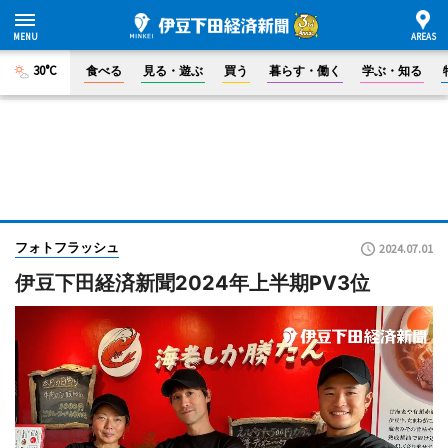
30°C
食べる
見る・遊ぶ
買う
暮らす・働く
学ぶ・知る
フォトフラッシュ
2024.07.01
伊豆下田経済新聞2024年上半期PV3位