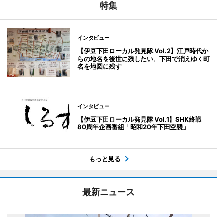
特集
インタビュー
【伊豆下田ローカル発見隊 Vol.2】江戸時代か
らの地名を後世に残したい、下田で消えゆく町
名を地図に残す
インタビュー
【伊豆下田ローカル発見隊 Vol.1】SHK終戦
80周年企画番組「昭和20年下田空襲」
もっと見る
最新ニュース