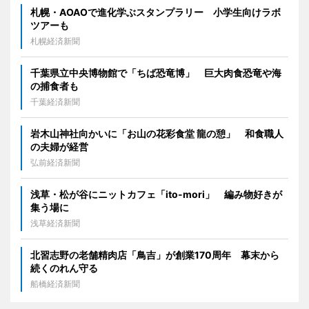
札幌・AOAOで進化学ぶスタンプラリー 小学生向けラボ
ツアーも
札幌経済新聞
千葉県立中央博物館で「ちば恐竜博」 巨大肉食恐竜や海
の捕食者も
千葉経済新聞
岩木山神社向かいに「お山の花彩食堂 龍の憩」 和食職人
の夫婦が経営
弘前経済新聞
浅草・松が谷にニットカフェ「ito-mori」 編み物好きが
集う場に
浅草経済新聞
北習志野の老舗精肉店「鳥吉」が創業170周年 幕末から
続くのれん守る
船橋経済新聞