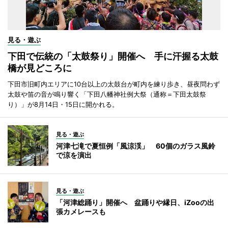
見る・遊ぶ
下田で伝統の「太鼓祭り」開催へ 手に汗握る太鼓
橋が見どころに
下田市旧町内エリアに10台以上の太鼓台が町内を練り歩き、昼夜問わず
太鼓や笛の音が鳴り響く「下田八幡神社例大祭（通称＝下田太鼓祭
り）」が8月14日・15日に開かれる。
見る・遊ぶ
河津七滝で夏恒例「風涼渓」 60個のガラス風鈴
で涼を演出
見る・遊ぶ
「河津総踊り」開催へ 盆踊りや縁日、iZooの出
張カメレースも