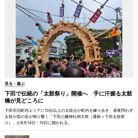
見る・遊ぶ
下田で伝統の「太鼓祭り」開催へ 手に汗握る太鼓
橋が見どころに
下田市旧町内エリアに10台以上の太鼓台が町内を練り歩き、昼夜問わず
太鼓や笛の音が鳴り響く「下田八幡神社例大祭（通称＝下田太鼓祭
り）」が8月14日・15日に開かれる。