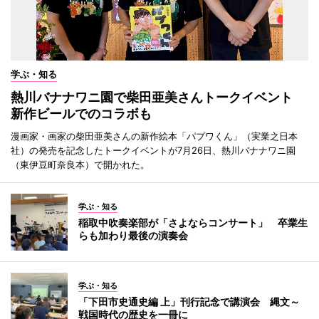
学ぶ・知る
熱川バナナワニ園で柴田亜美さんトークイベント
新作ビールでのコラボも
漫画家・画家の柴田亜美さんの新作絵本「パプワくん」（実業之日本
社）の発売を記念したトークイベントが7月26日、熱川バナナワニ園
（東伊豆町奈良本）で開かれた。
学ぶ・知る
稲取中吹奏楽部が「さよならコンサート」 卒業生
らも加わり最後の演奏会
学ぶ・知る
「下田市史通史編 上」刊行記念で講演会 縄文～
戦国時代の歴史を一冊に