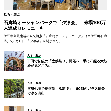
見る・遊ぶ
石廊崎オーシャンパークで「夕涼会」 来場100万
人達成セレモニーも
伊豆半島最南端の観光拠点「石廊崎オーシャンパーク」（南伊豆町石廊
崎）で8月1日、「夕涼会」が開かれた。
見る・遊ぶ
下田で伝統の「太鼓祭り」開催へ 手に汗握る太鼓
橋が見どころに
見る・遊ぶ
河津七滝で夏恒例「風涼渓」 60個のガラス風鈴
で涼を演出
見る・遊ぶ