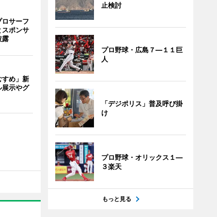
止検討
プロサーフ
とスポンサ
披露
プロ野球・広島７―１１巨
人
むすめ」新
ル展示やグ
「デジポリス」普及呼び掛
け
プロ野球・オリックス１―
３楽天
もっと見る