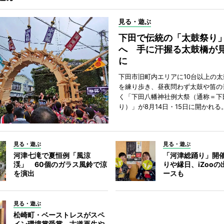
見る・遊ぶ
下田で伝統の「太鼓祭り
へ 手に汗握る太鼓橋が
に
下田市旧町内エリアに10台以上の
を練り歩き、昼夜問わず太鼓や笛の
く「下田八幡神社例大祭（通称＝下
り）」が8月14日・15日に開かれる
見る・遊ぶ
見る・遊ぶ
河津七滝で夏恒例「風涼
「河津総踊り」開
渓」 60個のガラス風鈴で涼
りや縁日、iZoo
を演出
ースも
見る・遊ぶ
松崎町・ベーストレスがスペ
イン環境賞受賞 古道再生や