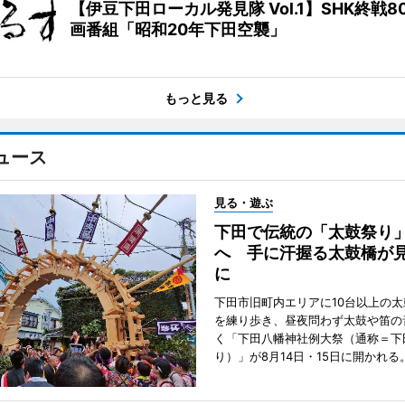
【伊豆下田ローカル発見隊 Vol.1】SHK終戦8
画番組「昭和20年下田空襲」
もっと見る
ュース
見る・遊ぶ
下田で伝統の「太鼓祭り
へ 手に汗握る太鼓橋が
に
下田市旧町内エリアに10台以上の
を練り歩き、昼夜問わず太鼓や笛の
く「下田八幡神社例大祭（通称＝下
り）」が8月14日・15日に開かれる