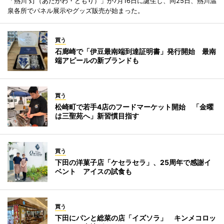
「熱川 灯（あたがわ・ともり）」が7月16日に誕生し、同25日、熱川温
泉各所でパネル展示やグッズ販売が始まった。
買う
石廊崎で「伊豆最南端到達証明書」発行開始 最南
端アピールの新ブランドも
買う
松崎町で若手4店のフードマーケット開始 「金曜
は三聖苑へ」新習慣目指す
買う
下田の洋菓子店「ケセラセラ」、25周年で感謝イ
ベント アイスの試食も
買う
下田にパンと総菜の店「イズソラ」 キンメコロッ