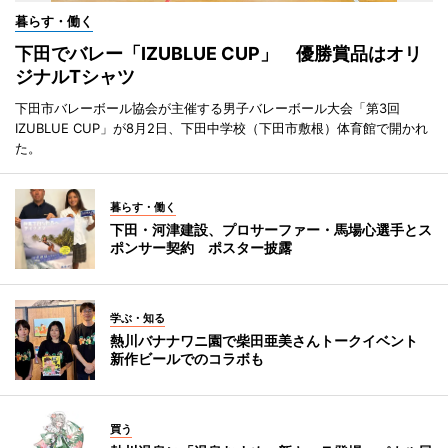
暮らす・働く
下田でバレー「IZUBLUE CUP」 優勝賞品はオリ
ジナルTシャツ
下田市バレーボール協会が主催する男子バレーボール大会「第3回
IZUBLUE CUP」が8月2日、下田中学校（下田市敷根）体育館で開かれ
た。
暮らす・働く
下田・河津建設、プロサーファー・馬場心選手とス
ポンサー契約 ポスター披露
学ぶ・知る
熱川バナナワニ園で柴田亜美さんトークイベント
新作ビールでのコラボも
買う