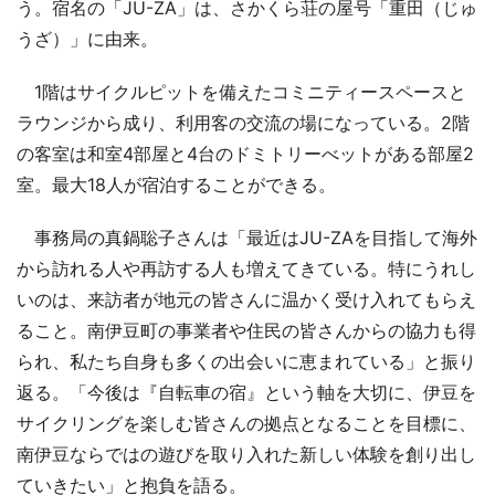
う。宿名の「JU-ZA」は、さかくら荘の屋号「重田（じゅ
うざ）」に由来。
1階はサイクルピットを備えたコミニティースペースと
ラウンジから成り、利用客の交流の場になっている。2階
の客室は和室4部屋と4台のドミトリーべットがある部屋2
室。最大18人が宿泊することができる。
事務局の真鍋聡子さんは「最近はJU-ZAを目指して海外
から訪れる人や再訪する人も増えてきている。特にうれし
いのは、来訪者が地元の皆さんに温かく受け入れてもらえ
ること。南伊豆町の事業者や住民の皆さんからの協力も得
られ、私たち自身も多くの出会いに恵まれている」と振り
返る。「今後は『自転車の宿』という軸を大切に、伊豆を
サイクリングを楽しむ皆さんの拠点となることを目標に、
南伊豆ならではの遊びを取り入れた新しい体験を創り出し
ていきたい」と抱負を語る。