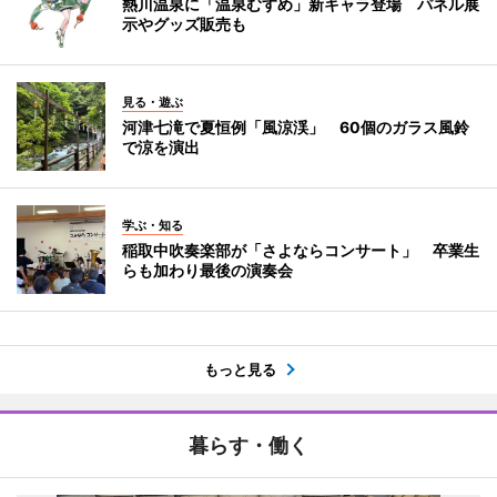
熱川温泉に「温泉むすめ」新キャラ登場 パネル展
示やグッズ販売も
見る・遊ぶ
河津七滝で夏恒例「風涼渓」 60個のガラス風鈴
で涼を演出
学ぶ・知る
稲取中吹奏楽部が「さよならコンサート」 卒業生
らも加わり最後の演奏会
もっと見る
暮らす・働く