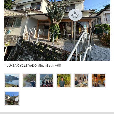
「JU-ZA CYCLE YADO Minamiizu」外観