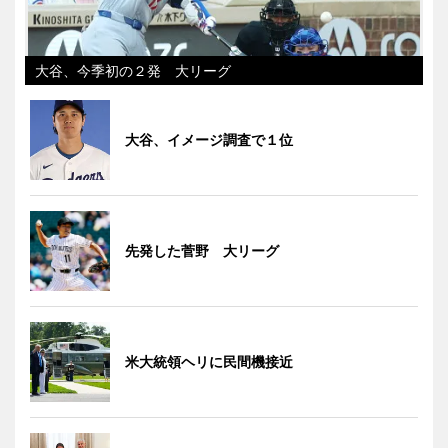
大谷、今季初の２発 大リーグ
大谷、イメージ調査で１位
先発した菅野 大リーグ
米大統領ヘリに民間機接近