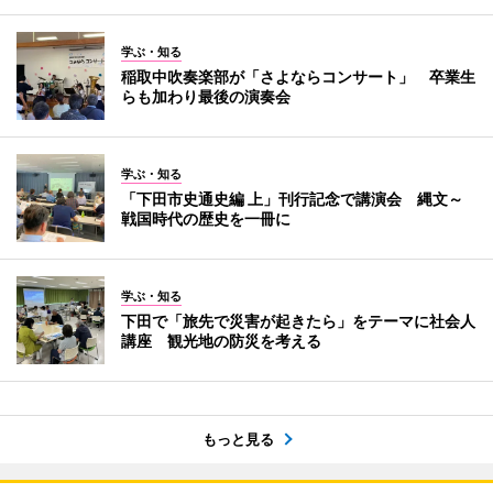
学ぶ・知る
稲取中吹奏楽部が「さよならコンサート」 卒業生
らも加わり最後の演奏会
学ぶ・知る
「下田市史通史編 上」刊行記念で講演会 縄文～
戦国時代の歴史を一冊に
学ぶ・知る
下田で「旅先で災害が起きたら」をテーマに社会人
講座 観光地の防災を考える
もっと見る