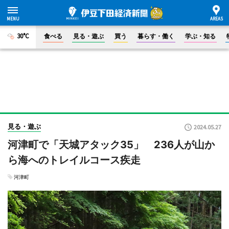
30°C
食べる
見る・遊ぶ
買う
暮らす・働く
学ぶ・知る
見る・遊ぶ
2024.05.27
河津町で「天城アタック35」 236人が山か
ら海へのトレイルコース疾走
河津町