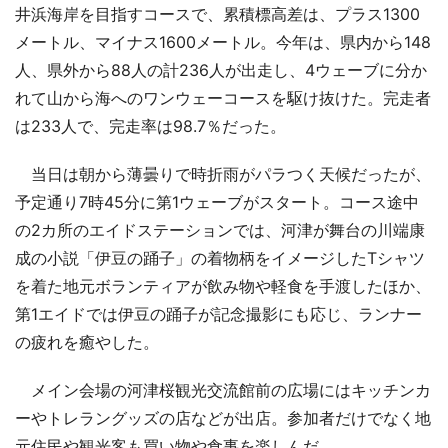
井浜海岸を目指すコースで、累積標高差は、プラス1300
メートル、マイナス1600メートル。今年は、県内から148
人、県外から88人の計236人が出走し、4ウェーブに分か
れて山から海へのワンウェーコースを駆け抜けた。完走者
は233人で、完走率は98.7％だった。
当日は朝から薄曇りで時折雨がパラつく天候だったが、
予定通り7時45分に第1ウェーブがスタート。コース途中
の2カ所のエイドステーションでは、河津が舞台の川端康
成の小説「伊豆の踊子」の着物柄をイメージしたTシャツ
を着た地元ボランティアが飲み物や軽食を手渡したほか、
第1エイドでは伊豆の踊子が記念撮影にも応じ、ランナー
の疲れを癒やした。
メイン会場の河津桜観光交流館前の広場にはキッチンカ
ーやトレラングッズの店などが出店。参加者だけでなく地
元住民や観光客も買い物や食事を楽しんだ。