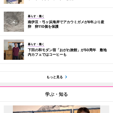
暮らす・働く
南伊豆・弓ヶ浜海岸でアカウミガメが6年ぶり産
卵 卵110個を保護
暮らす・働く
下田の和モダン宿「おがわ旅館」が50周年 敷地
内カフェではコーヒーも
もっと見る
学ぶ・知る