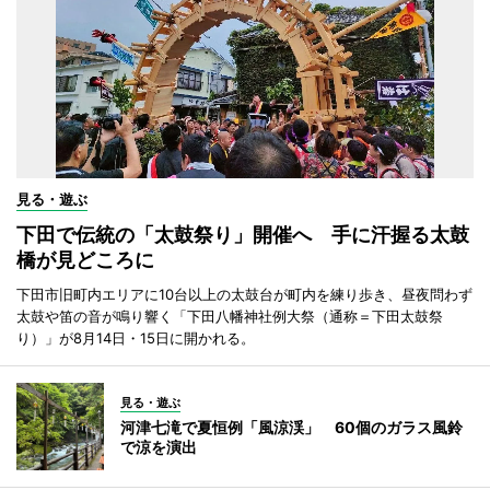
見る・遊ぶ
下田で伝統の「太鼓祭り」開催へ 手に汗握る太鼓
橋が見どころに
下田市旧町内エリアに10台以上の太鼓台が町内を練り歩き、昼夜問わず
太鼓や笛の音が鳴り響く「下田八幡神社例大祭（通称＝下田太鼓祭
り）」が8月14日・15日に開かれる。
見る・遊ぶ
河津七滝で夏恒例「風涼渓」 60個のガラス風鈴
で涼を演出