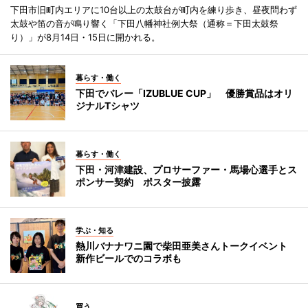
下田市旧町内エリアに10台以上の太鼓台が町内を練り歩き、昼夜問わず
太鼓や笛の音が鳴り響く「下田八幡神社例大祭（通称＝下田太鼓祭
り）」が8月14日・15日に開かれる。
暮らす・働く
下田でバレー「IZUBLUE CUP」 優勝賞品はオリ
ジナルTシャツ
暮らす・働く
下田・河津建設、プロサーファー・馬場心選手とス
ポンサー契約 ポスター披露
学ぶ・知る
熱川バナナワニ園で柴田亜美さんトークイベント
新作ビールでのコラボも
買う