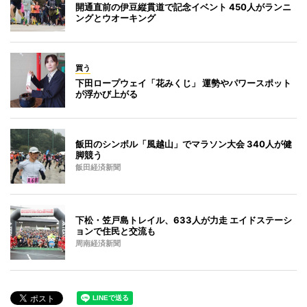
開通直前の伊豆縦貫道で記念イベント 450人がランニ
ングとウオーキング
買う
下田ロープウェイ「花みくじ」 運勢やパワースポット
が浮かび上がる
飯田のシンボル「風越山」でマラソン大会 340人が健
脚競う
飯田経済新聞
下松・笠戸島トレイル、633人が力走 エイドステーシ
ョンで住民と交流も
周南経済新聞