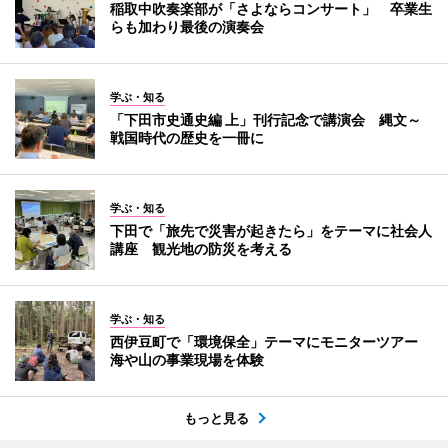
稲取中吹奏楽部が「さよならコンサート」 卒業生
らも加わり最後の演奏会
学ぶ・知る
「下田市史通史編 上」刊行記念で講演会 縄文～
戦国時代の歴史を一冊に
学ぶ・知る
下田で「旅先で災害が起きたら」をテーマに社会人
講座 観光地の防災を考える
学ぶ・知る
西伊豆町で「環境保全」テーマにモニターツアー
海や山の事業現場を体験
もっと見る