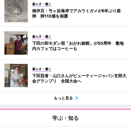
暮らす・働く
南伊豆・弓ヶ浜海岸でアカウミガメが6年ぶり産
卵 卵110個を保護
暮らす・働く
下田の和モダン宿「おがわ旅館」が50周年 敷地
内カフェではコーヒーも
暮らす・働く
下田芸者・山口さんがビューティージャパン支部大
会グランプリ 全国大会へ
もっと見る
学ぶ・知る