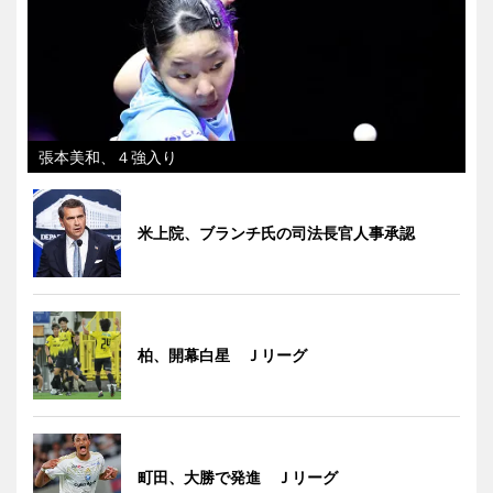
張本美和、４強入り
米上院、ブランチ氏の司法長官人事承認
柏、開幕白星 Ｊリーグ
町田、大勝で発進 Ｊリーグ