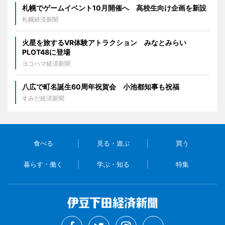
札幌でゲームイベント10月開催へ 高校生向け企画を新設
札幌経済新聞
火星を旅するVR体験アトラクション みなとみらい
PLOT48に登場
ヨコハマ経済新聞
八広で町名誕生60周年祝賀会 小池都知事も祝福
すみだ経済新聞
食べる
見る・遊ぶ
買う
暮らす・働く
学ぶ・知る
特集