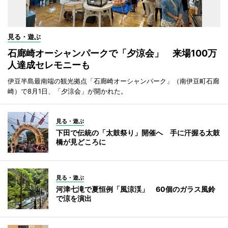
見る・遊ぶ
石廊崎オーシャンパークで「夕涼会」 来場100万
人達成セレモニーも
伊豆半島最南端の観光拠点「石廊崎オーシャンパーク」（南伊豆町石廊
崎）で8月1日、「夕涼会」が開かれた。
見る・遊ぶ
下田で伝統の「太鼓祭り」開催へ 手に汗握る太鼓
橋が見どころに
見る・遊ぶ
河津七滝で夏恒例「風涼渓」 60個のガラス風鈴
で涼を演出