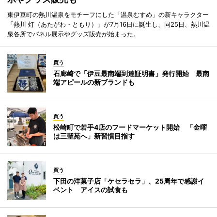
東伊豆町の熱川温泉をモチーフにした「温泉むすめ」の新キャラクター
「熱川 灯（あたがわ・ともり）」が7月16日に誕生し、同25日、熱川温
泉各所でパネル展示やグッズ販売が始まった。
買う
石廊崎で「伊豆最南端到達証明書」発行開始 最南
端アピールの新ブランドも
買う
松崎町で若手4店のフードマーケット開始 「金曜
は三聖苑へ」新習慣目指す
買う
下田の洋菓子店「ケセラセラ」、25周年で感謝イ
ベント アイスの試食も