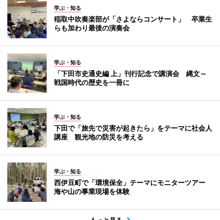
学ぶ・知る
稲取中吹奏楽部が「さよならコンサート」 卒業生
らも加わり最後の演奏会
学ぶ・知る
「下田市史通史編 上」刊行記念で講演会 縄文～
戦国時代の歴史を一冊に
学ぶ・知る
下田で「旅先で災害が起きたら」をテーマに社会人
講座 観光地の防災を考える
学ぶ・知る
西伊豆町で「環境保全」テーマにモニターツアー
海や山の事業現場を体験