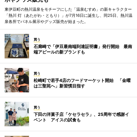
東伊豆町の熱川温泉をモチーフにした「温泉むすめ」の新キャラクター
「熱川 灯（あたがわ・ともり）」が7月16日に誕生し、同25日、熱川温
泉各所でパネル展示やグッズ販売が始まった。
買う
石廊崎で「伊豆最南端到達証明書」発行開始 最南
端アピールの新ブランドも
買う
松崎町で若手4店のフードマーケット開始 「金曜
は三聖苑へ」新習慣目指す
買う
下田の洋菓子店「ケセラセラ」、25周年で感謝イ
ベント アイスの試食も