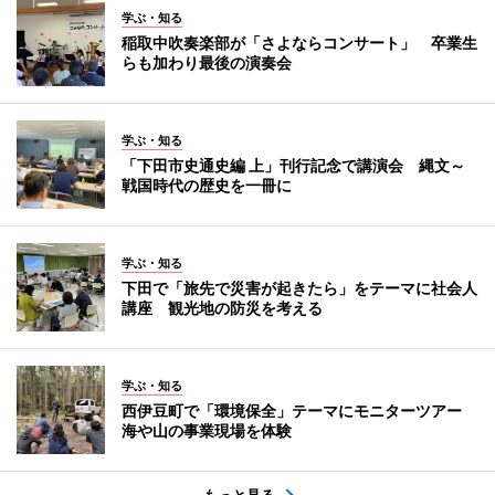
学ぶ・知る
稲取中吹奏楽部が「さよならコンサート」 卒業生
らも加わり最後の演奏会
学ぶ・知る
「下田市史通史編 上」刊行記念で講演会 縄文～
戦国時代の歴史を一冊に
学ぶ・知る
下田で「旅先で災害が起きたら」をテーマに社会人
講座 観光地の防災を考える
学ぶ・知る
西伊豆町で「環境保全」テーマにモニターツアー
海や山の事業現場を体験