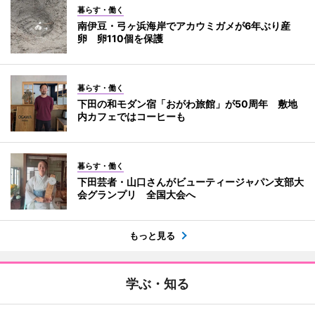
暮らす・働く
南伊豆・弓ヶ浜海岸でアカウミガメが6年ぶり産
卵 卵110個を保護
暮らす・働く
下田の和モダン宿「おがわ旅館」が50周年 敷地
内カフェではコーヒーも
暮らす・働く
下田芸者・山口さんがビューティージャパン支部大
会グランプリ 全国大会へ
もっと見る
学ぶ・知る