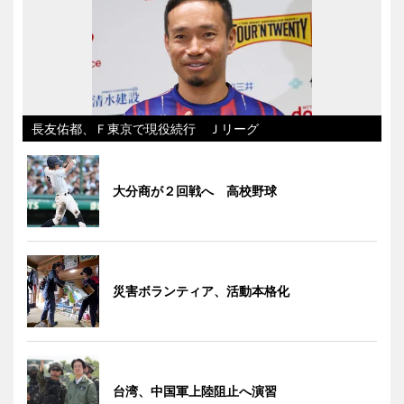
長友佑都、Ｆ東京で現役続行 Ｊリーグ
大分商が２回戦へ 高校野球
災害ボランティア、活動本格化
台湾、中国軍上陸阻止へ演習