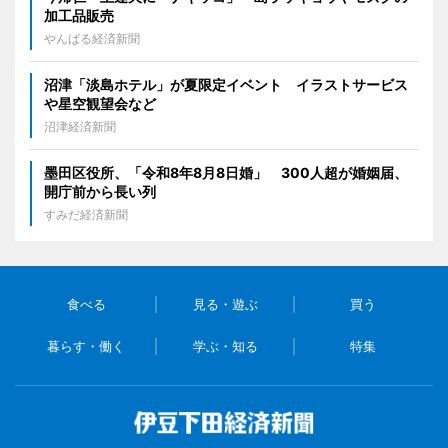
加工品販売
やんばる経済新聞
沼津「淡島ホテル」が夏限定イベント イラストサービス
や星空観望会など
沼津経済新聞
墨田区役所、「令和8年8月8日婚」 300人超が婚姻届、
開庁前から長い列
すみだ経済新聞
食べる
見る・遊ぶ
買う
暮らす・働く
学ぶ・知る
特集