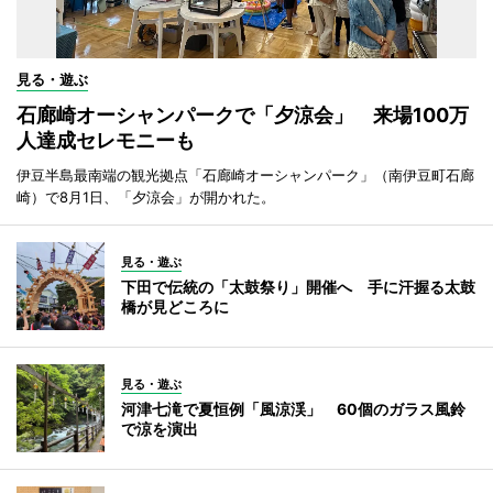
見る・遊ぶ
石廊崎オーシャンパークで「夕涼会」 来場100万
人達成セレモニーも
伊豆半島最南端の観光拠点「石廊崎オーシャンパーク」（南伊豆町石廊
崎）で8月1日、「夕涼会」が開かれた。
見る・遊ぶ
下田で伝統の「太鼓祭り」開催へ 手に汗握る太鼓
橋が見どころに
見る・遊ぶ
河津七滝で夏恒例「風涼渓」 60個のガラス風鈴
で涼を演出