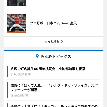
プロ野球・日本ハム０―６楽天
もっと見る
みん経トピックス
八広で町名誕生60周年祝賀会 小池都知事も祝福
すみだ経済新聞
佐賀に「ばくてん屋」 「シルク・ドゥ・ソレイユ」元パ
フォーマーが指導
佐賀経済新聞
今帰仁・上運天に「ナギッコ」 島ラッキョウやモズクの