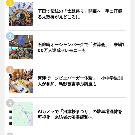
下田で伝統の「太鼓祭り」開催へ 手に汗握
る太鼓橋が見どころに
石廊崎オーシャンパークで「夕涼会」 来場1
00万人達成セレモニーも
河津で「ジビエバーガー体験」 小中学生30
人が参加、鳥獣被害学ぶ講座も
AIカメラで「河津桜まつり」の駐車場混雑を
可視化 来訪者の渋滞緩和へ