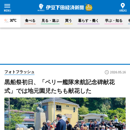
30°C
食べる
見る・遊ぶ
買う
暮らす・働く
学ぶ・知る
フォトフラッシュ
2026.05.16
黒船祭初日、「ペリー艦隊来航記念碑献花
式」では地元園児たちも献花した