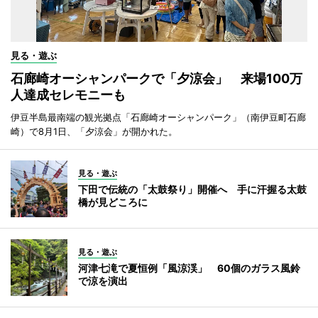
見る・遊ぶ
石廊崎オーシャンパークで「夕涼会」 来場100万
人達成セレモニーも
伊豆半島最南端の観光拠点「石廊崎オーシャンパーク」（南伊豆町石廊
崎）で8月1日、「夕涼会」が開かれた。
見る・遊ぶ
下田で伝統の「太鼓祭り」開催へ 手に汗握る太鼓
橋が見どころに
見る・遊ぶ
河津七滝で夏恒例「風涼渓」 60個のガラス風鈴
で涼を演出