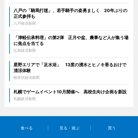
八戸の「騎馬打毬」、若手騎手の姿勇ましく 20年ぶりの
正式参拝も
八戸経済新聞
「津軽伝承料理」の第2弾 正月や盆、農事など人が集う場
に焦点を当てる
弘前経済新聞
星野エリアで「足水浴」 13度の湧水とヒノキ香るおけで
清涼体験
軽井沢経済新聞
札幌でゲームイベント10月開催へ 高校生向け企画を新設
札幌経済新聞
食べる
見る・遊ぶ
買う