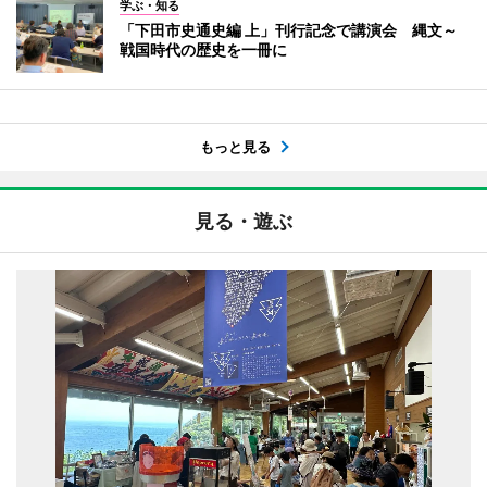
学ぶ・知る
「下田市史通史編 上」刊行記念で講演会 縄文～
戦国時代の歴史を一冊に
もっと見る
見る・遊ぶ