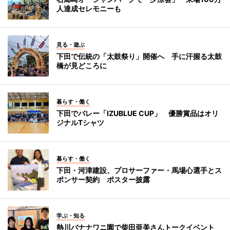
人達成セレモニーも
見る・遊ぶ
下田で伝統の「太鼓祭り」開催へ 手に汗握る太鼓
橋が見どころに
暮らす・働く
下田でバレー「IZUBLUE CUP」 優勝賞品はオリ
ジナルTシャツ
暮らす・働く
下田・河津建設、プロサーファー・馬場心選手とス
ポンサー契約 ポスター披露
学ぶ・知る
熱川バナナワニ園で柴田亜美さんトークイベント