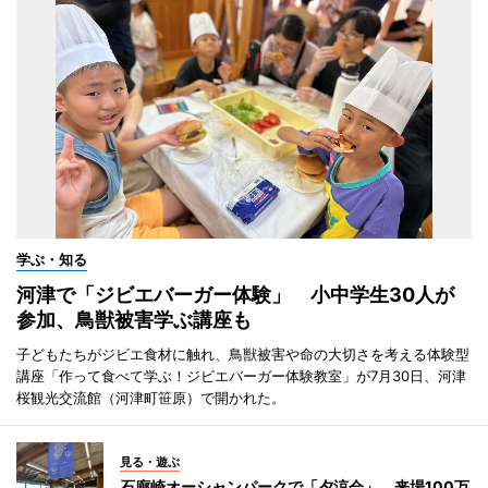
学ぶ・知る
河津で「ジビエバーガー体験」 小中学生30人が
参加、鳥獣被害学ぶ講座も
子どもたちがジビエ食材に触れ、鳥獣被害や命の大切さを考える体験型
講座「作って食べて学ぶ！ジビエバーガー体験教室」が7月30日、河津
桜観光交流館（河津町笹原）で開かれた。
見る・遊ぶ
石廊崎オーシャンパークで「夕涼会」 来場100万