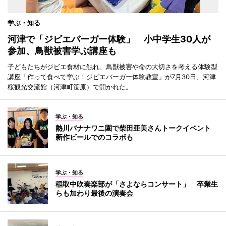
学ぶ・知る
河津で「ジビエバーガー体験」 小中学生30人が
参加、鳥獣被害学ぶ講座も
子どもたちがジビエ食材に触れ、鳥獣被害や命の大切さを考える体験型
講座「作って食べて学ぶ！ジビエバーガー体験教室」が7月30日、河津
桜観光交流館（河津町笹原）で開かれた。
学ぶ・知る
熱川バナナワニ園で柴田亜美さんトークイベント
新作ビールでのコラボも
学ぶ・知る
稲取中吹奏楽部が「さよならコンサート」 卒業生
らも加わり最後の演奏会