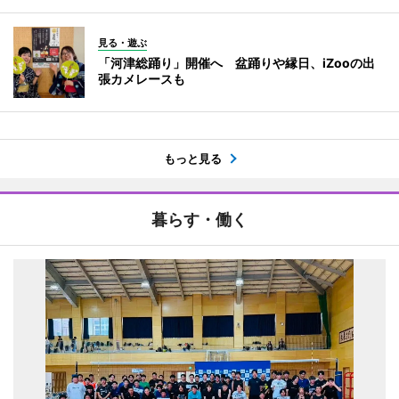
見る・遊ぶ
「河津総踊り」開催へ 盆踊りや縁日、iZooの出
張カメレースも
もっと見る
暮らす・働く