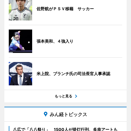
佐野航がＰＳＶ移籍 サッカー
張本美和、４強入り
米上院、ブランチ氏の司法長官人事承認
もっと見る
みん経トピックス
八広で「八八祭り」 1500人が提灯行列、多幸アートも