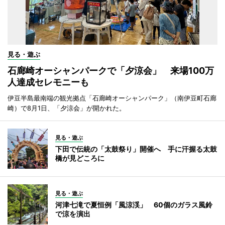
見る・遊ぶ
石廊崎オーシャンパークで「夕涼会」 来場100万
人達成セレモニーも
伊豆半島最南端の観光拠点「石廊崎オーシャンパーク」（南伊豆町石廊
崎）で8月1日、「夕涼会」が開かれた。
見る・遊ぶ
下田で伝統の「太鼓祭り」開催へ 手に汗握る太鼓
橋が見どころに
見る・遊ぶ
河津七滝で夏恒例「風涼渓」 60個のガラス風鈴
で涼を演出