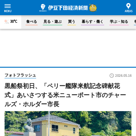
30°C
食べる
見る・遊ぶ
買う
暮らす・働く
学ぶ・知る
フォトフラッシュ
2026.05.16
黒船祭初日、「ペリー艦隊来航記念碑献花
式」あいさつする米ニューポート市のチャー
ルズ・ホルダー市長