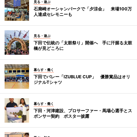
見る・遊ぶ
石廊崎オーシャンパークで「夕涼会」 来場100万
人達成セレモニーも
見る・遊ぶ
下田で伝統の「太鼓祭り」開催へ 手に汗握る太鼓
橋が見どころに
暮らす・働く
下田でバレー「IZUBLUE CUP」 優勝賞品はオリ
ジナルTシャツ
暮らす・働く
下田・河津建設、プロサーファー・馬場心選手とス
ポンサー契約 ポスター披露