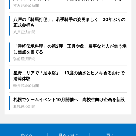
すみだ経済新聞
八戸の「騎馬打毬」、若手騎手の姿勇ましく 20年ぶりの
正式参拝も
八戸経済新聞
「津軽伝承料理」の第2弾 正月や盆、農事など人が集う場
に焦点を当てる
弘前経済新聞
星野エリアで「足水浴」 13度の湧水とヒノキ香るおけで
清涼体験
軽井沢経済新聞
札幌でゲームイベント10月開催へ 高校生向け企画を新設
札幌経済新聞
食べる
見る・遊ぶ
買う