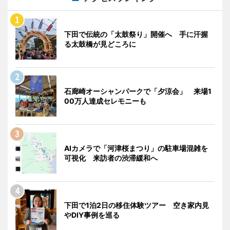
下田で伝統の「太鼓祭り」開催へ 手に汗握
る太鼓橋が見どころに
石廊崎オーシャンパークで「夕涼会」 来場1
00万人達成セレモニーも
AIカメラで「河津桜まつり」の駐車場混雑を
可視化 来訪者の渋滞緩和へ
下田で1泊2日の移住体験ツアー 空き家内見
やDIY事例を巡る