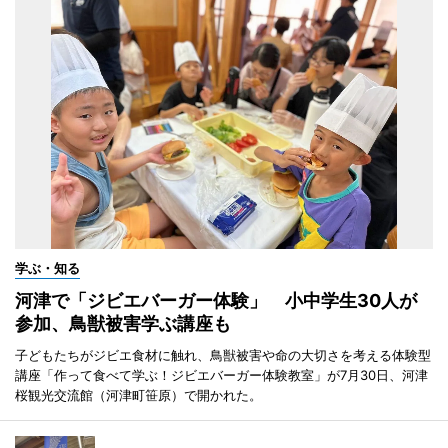
学ぶ・知る
河津で「ジビエバーガー体験」 小中学生30人が
参加、鳥獣被害学ぶ講座も
子どもたちがジビエ食材に触れ、鳥獣被害や命の大切さを考える体験型
講座「作って食べて学ぶ！ジビエバーガー体験教室」が7月30日、河津
桜観光交流館（河津町笹原）で開かれた。