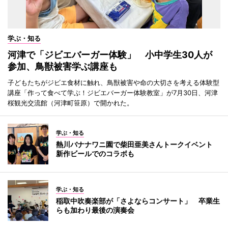
学ぶ・知る
河津で「ジビエバーガー体験」 小中学生30人が
参加、鳥獣被害学ぶ講座も
子どもたちがジビエ食材に触れ、鳥獣被害や命の大切さを考える体験型
講座「作って食べて学ぶ！ジビエバーガー体験教室」が7月30日、河津
桜観光交流館（河津町笹原）で開かれた。
学ぶ・知る
熱川バナナワニ園で柴田亜美さんトークイベント
新作ビールでのコラボも
学ぶ・知る
稲取中吹奏楽部が「さよならコンサート」 卒業生
らも加わり最後の演奏会