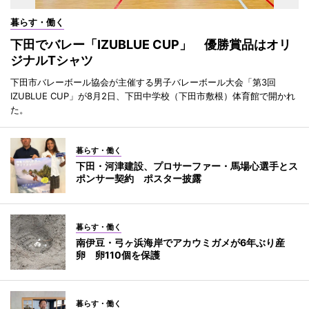
暮らす・働く
下田でバレー「IZUBLUE CUP」 優勝賞品はオリ
ジナルTシャツ
下田市バレーボール協会が主催する男子バレーボール大会「第3回
IZUBLUE CUP」が8月2日、下田中学校（下田市敷根）体育館で開かれ
た。
暮らす・働く
下田・河津建設、プロサーファー・馬場心選手とス
ポンサー契約 ポスター披露
暮らす・働く
南伊豆・弓ヶ浜海岸でアカウミガメが6年ぶり産
卵 卵110個を保護
暮らす・働く