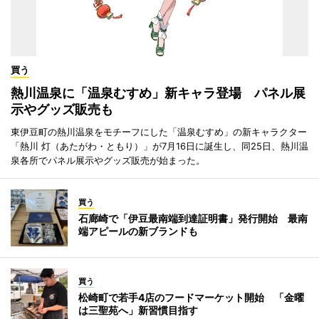
買う
熱川温泉に「温泉むすめ」新キャラ登場 パネル展
示やグッズ販売も
東伊豆町の熱川温泉をモチーフにした「温泉むすめ」の新キャラクター
「熱川 灯（あたがわ・ともり）」が7月16日に誕生し、同25日、熱川温
泉各所でパネル展示やグッズ販売が始まった。
買う
石廊崎で「伊豆最南端到達証明書」発行開始 最南
端アピールの新ブランドも
買う
松崎町で若手4店のフードマーケット開始 「金曜
は三聖苑へ」新習慣目指す