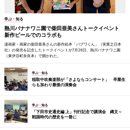
学ぶ・知る
熱川バナナワニ園で柴田亜美さんトークイベント
新作ビールでのコラボも
漫画家・画家の柴田亜美さんの新作絵本「パプワくん」（実業之日本
社）の発売を記念したトークイベントが7月26日、熱川バナナワニ園
（東伊豆町奈良本）で開かれた。
学ぶ・知る
稲取中吹奏楽部が「さよならコンサート」 卒業生
らも加わり最後の演奏会
学ぶ・知る
「下田市史通史編 上」刊行記念で講演会 縄文～
戦国時代の歴史を一冊に