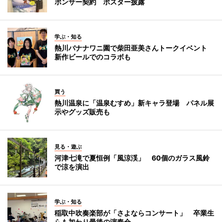
ポンサー契約 ポスター披露
学ぶ・知る
熱川バナナワニ園で柴田亜美さんトークイベント
新作ビールでのコラボも
買う
熱川温泉に「温泉むすめ」新キャラ登場 パネル展
示やグッズ販売も
見る・遊ぶ
河津七滝で夏恒例「風涼渓」 60個のガラス風鈴
で涼を演出
学ぶ・知る
稲取中吹奏楽部が「さよならコンサート」 卒業生
らも加わり最後の演奏会