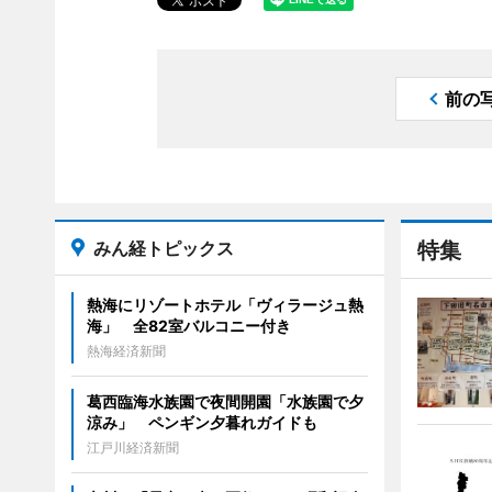
前の
みん経トピックス
特集
熱海にリゾートホテル「ヴィラージュ熱
海」 全82室バルコニー付き
熱海経済新聞
葛西臨海水族園で夜間開園「水族園で夕
涼み」 ペンギン夕暮れガイドも
江戸川経済新聞