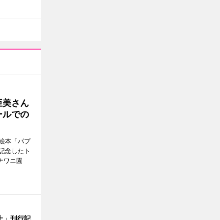
亜美さん
ールでの
絵本「パプ
記念したト
ナワニ園
上」刊行記