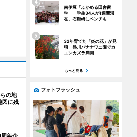
南伊豆「ふかめる田舎留
学」 学生34人が1週間滞
在、石廊崎にベンチも
32年育てた「炎の花」が見
頃 熱川バナナワニ園でカ
エンカズラ満開
もっと見る
フォトフラッシュ
からの地
地図に残
0周年企