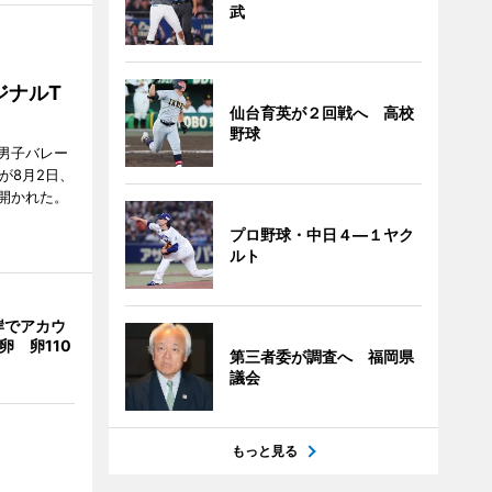
武
ジナルT
仙台育英が２回戦へ 高校
野球
男子バレー
」が8月2日、
開かれた。
プロ野球・中日４―１ヤク
ルト
岸でアカウ
卵 卵110
第三者委が調査へ 福岡県
議会
もっと見る