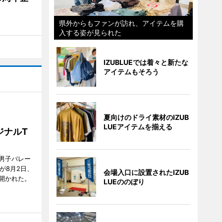
県外からもファンが訪れ、アイテムを購
入する姿が見られた
IZUBLUEでは着々と新たな
アイテムもそろう
夏向けのドライ素材のIZUB
LUEアイテムを揃える
ジナルT
男子バレー
」が8月2日、
会場入口に設置されたIZUB
開かれた。
LUEののぼり