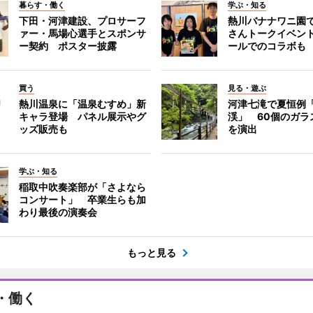
暮らす・働く
学ぶ・知る
下田・河津建設、プロサーフ
熱川バナナワニ園
ァー・馬場心選手とスポンサ
さんトークイベン
ー契約 ポスター披露
ールでのコラボも
買う
見る・遊ぶ
熱川温泉に「温泉むすめ」新
河津七滝で夏恒例
キャラ登場 パネル展示やグ
渓」 60個のガラ
ッズ販売も
を演出
学ぶ・知る
稲取中吹奏楽部が「さよなら
コンサート」 卒業生らも加
わり最後の演奏会
もっと見る
・働く