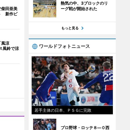
熱気の中、3ブロックのリ
で柴田亜美
ーグ戦が開始された
ト 新作ビ
もっと見る
「風涼
ワールドフォトニュース
ス風鈴で涼
若手主体の日本、ＰＳＧに完敗
プロ野球・ロッテ８―０西