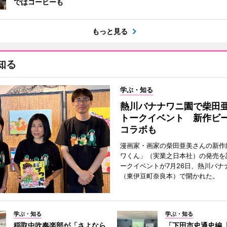
ではコーヒーも
もっと見る
知る
学ぶ・知る
熱川バナナワニ園で柴田
トークイベント 新作ビ
コラボも
漫画家・画家の柴田亜美さんの新作
ワくん」（実業之日本社）の発売を
ークイベントが7月26日、熱川バナ
（東伊豆町奈良本）で開かれた。
学ぶ・知る
学ぶ・知る
稲取中吹奏楽部が「さよなら
「下田市史通史編 