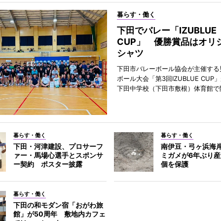
暮らす・働く
下田でバレー「IZUBLUE
CUP」 優勝賞品はオリ
シャツ
下田市バレーボール協会が主催する
ボール大会「第3回IZUBLUE CUP
下田中学校（下田市敷根）体育館で
暮らす・働く
暮らす・働く
下田・河津建設、プロサーフ
南伊豆・弓ヶ浜海
ァー・馬場心選手とスポンサ
ミガメが6年ぶり産
ー契約 ポスター披露
個を保護
暮らす・働く
下田の和モダン宿「おがわ旅
館」が50周年 敷地内カフェ