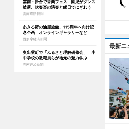
雲南・掛合で音楽フェス 園児がダンス
披露、吹奏楽の演奏と縁日でにぎわう
雲南経済新聞
あきる野の油屋旅館、115周年へ向け記
念企画 オンラインギャラリーなど
西多摩経済新聞
最新ニ
奥出雲町で「ふるさと理解研修会」 小
中学校の教職員らが地元の魅力学ぶ
雲南経済新聞