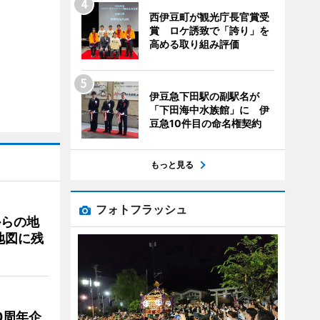
西伊豆町が観光庁長官賞受
賞 ロケ誘致で「誇り」を
高める取り組み評価
伊豆急下田駅の副駅名が
「下田海中水族館」に 伊
豆急10件目の命名権契約
もっと見る
フォトフラッシュ
からの地
地図に残
0周年企