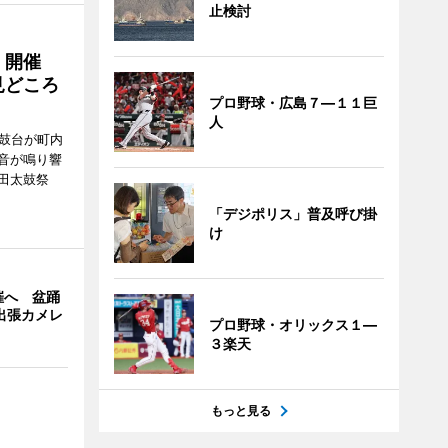
止検討
」開催
見どころ
プロ野球・広島７―１１巨
人
太鼓台が町内
音が鳴り響
田太鼓祭
。
「デジポリス」普及呼び掛
け
催へ 盆踊
の出張カメレ
プロ野球・オリックス１―
３楽天
もっと見る