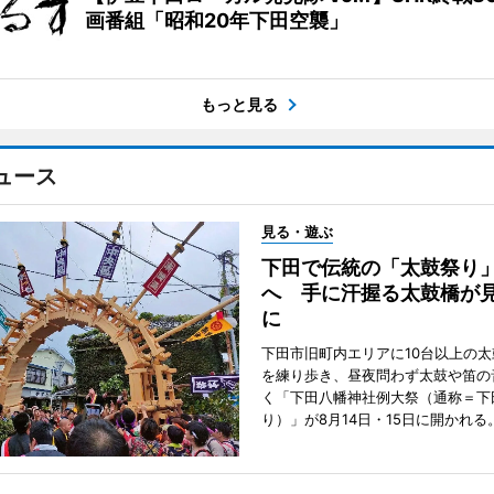
画番組「昭和20年下田空襲」
もっと見る
ュース
見る・遊ぶ
下田で伝統の「太鼓祭り
へ 手に汗握る太鼓橋が
に
下田市旧町内エリアに10台以上の
を練り歩き、昼夜問わず太鼓や笛の
く「下田八幡神社例大祭（通称＝下
り）」が8月14日・15日に開かれる