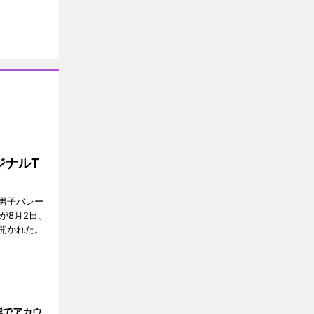
ジナルT
男子バレー
」が8月2日、
開かれた。
岸でアカウ