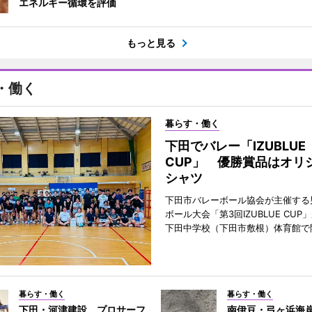
エネルギー循環を評価
もっと見る
・働く
暮らす・働く
下田でバレー「IZUBLUE
CUP」 優勝賞品はオリ
シャツ
下田市バレーボール協会が主催する
ボール大会「第3回IZUBLUE CUP
下田中学校（下田市敷根）体育館で
暮らす・働く
暮らす・働く
下田・河津建設、プロサーフ
南伊豆・弓ヶ浜海