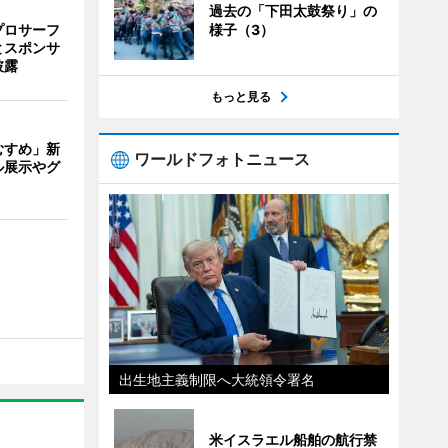
過去の「下田太鼓祭り」の
プロサーフ
様子（3）
とスポンサ
披露
もっと見る
むすめ」新
ワールドフォトニュース
ル展示やグ
出生地主義制限へ大統領令署名
米イスラエル船舶の航行禁