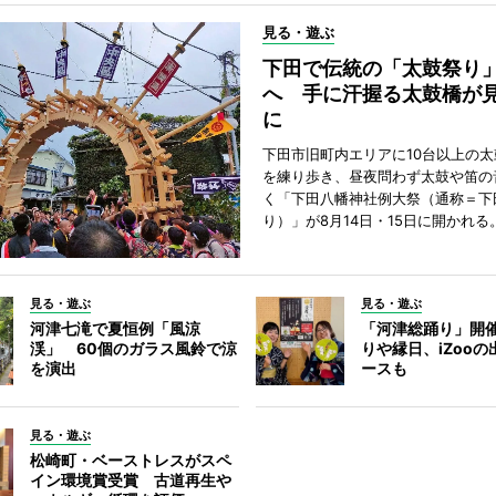
見る・遊ぶ
下田で伝統の「太鼓祭り
へ 手に汗握る太鼓橋が
に
下田市旧町内エリアに10台以上の
を練り歩き、昼夜問わず太鼓や笛の
く「下田八幡神社例大祭（通称＝下
り）」が8月14日・15日に開かれる
見る・遊ぶ
見る・遊ぶ
河津七滝で夏恒例「風涼
「河津総踊り」開
渓」 60個のガラス風鈴で涼
りや縁日、iZoo
を演出
ースも
見る・遊ぶ
松崎町・ベーストレスがスペ
イン環境賞受賞 古道再生や