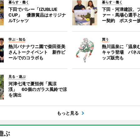
暮らす・働く
暮らす・働く
下田でバレー「IZUBLUE
下田・河津建設、
CUP」 優勝賞品はオリジナ
ァー・馬場心選手
ルTシャツ
ー契約 ポスター
学ぶ・知る
買う
熱川バナナワニ園で柴田亜美
熱川温泉に「温泉
さんトークイベント 新作ビ
キャラ登場 パネ
ールでのコラボも
ッズ販売も
見る・遊ぶ
河津七滝で夏恒例「風涼
渓」 60個のガラス風鈴で涼
を演出
もっと見る
遊ぶ