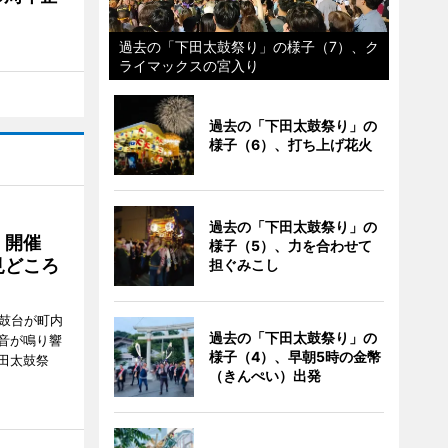
過去の「下田太鼓祭り」の様子（7）、ク
ライマックスの宮入り
過去の「下田太鼓祭り」の
様子（6）、打ち上げ花火
過去の「下田太鼓祭り」の
」開催
様子（5）、力を合わせて
見どころ
担ぐみこし
太鼓台が町内
過去の「下田太鼓祭り」の
音が鳴り響
様子（4）、早朝5時の金幣
田太鼓祭
（きんぺい）出発
。