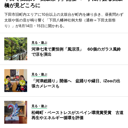
橋が見どころに
下田市旧町内エリアに10台以上の太鼓台が町内を練り歩き、昼夜問わず
太鼓や笛の音が鳴り響く「下田八幡神社例大祭（通称＝下田太鼓祭
り）」が8月14日・15日に開かれる。
見る・遊ぶ
河津七滝で夏恒例「風涼渓」 60個のガラス風鈴
で涼を演出
見る・遊ぶ
「河津総踊り」開催へ 盆踊りや縁日、iZooの出
張カメレースも
見る・遊ぶ
松崎町・ベーストレスがスペイン環境賞受賞 古道
再生やエネルギー循環を評価