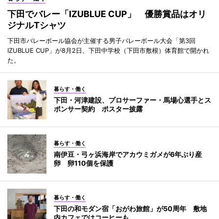
下田でバレー「IZUBLUE CUP」 優勝賞品はオリ
ジナルTシャツ
下田市バレーボール協会が主催する男子バレーボール大会「第3回
IZUBLUE CUP」が8月2日、下田中学校（下田市敷根）体育館で開かれ
た。
暮らす・働く
下田・河津建設、プロサーファー・馬場心選手とス
ポンサー契約 ポスター披露
暮らす・働く
南伊豆・弓ヶ浜海岸でアカウミガメが6年ぶり産
卵 卵110個を保護
暮らす・働く
下田の和モダン宿「おがわ旅館」が50周年 敷地
内カフェではコーヒーも