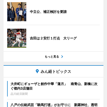
中立公、補正検討を要請
吉田は２安打１打点 大リーグ
もっと見る
みん経トピックス
大井町にギョーザと創作中華「蓮月」 南青山、新橋に次
ぐ都内3店舗目
品川経済新聞
八戸の伝統武芸「騎馬打毬」がお守りに 新羅神社、透明