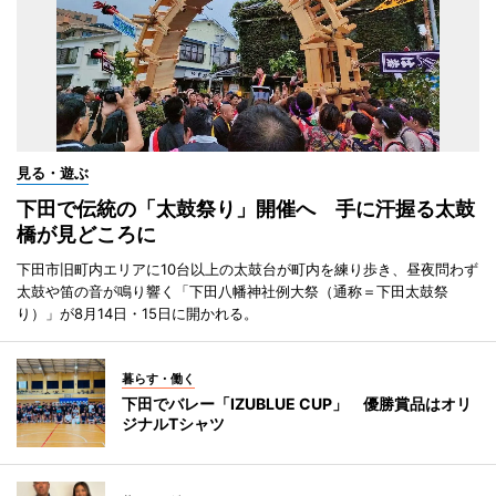
見る・遊ぶ
下田で伝統の「太鼓祭り」開催へ 手に汗握る太鼓
橋が見どころに
下田市旧町内エリアに10台以上の太鼓台が町内を練り歩き、昼夜問わず
太鼓や笛の音が鳴り響く「下田八幡神社例大祭（通称＝下田太鼓祭
り）」が8月14日・15日に開かれる。
暮らす・働く
下田でバレー「IZUBLUE CUP」 優勝賞品はオリ
ジナルTシャツ