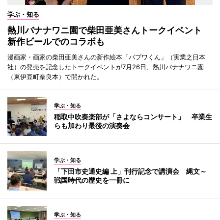
学ぶ・知る
熱川バナナワニ園で柴田亜美さんトークイベント
新作ビールでのコラボも
漫画家・画家の柴田亜美さんの新作絵本「パプワくん」（実業之日本
社）の発売を記念したトークイベントが7月26日、熱川バナナワニ園
（東伊豆町奈良本）で開かれた。
学ぶ・知る
稲取中吹奏楽部が「さよならコンサート」 卒業生
らも加わり最後の演奏会
学ぶ・知る
「下田市史通史編 上」刊行記念で講演会 縄文～
戦国時代の歴史を一冊に
学ぶ・知る