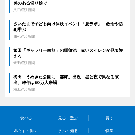
感のある切り絵で
八戸経済新聞
さいたまで子ども向け体験イベント「夏ラボ」 救命や防
犯学ぶ
浦和経済新聞
飯田「ギャラリー南無」の睡蓮池 赤いスイレンが見頃迎
える
飯田経済新聞
梅田・うめきた公園に「雲海」出現 昼と夜で異なる演
出、昨年は50万人来場
梅田経済新聞
食べる
見る・遊ぶ
買う
暮らす・働く
学ぶ・知る
特集