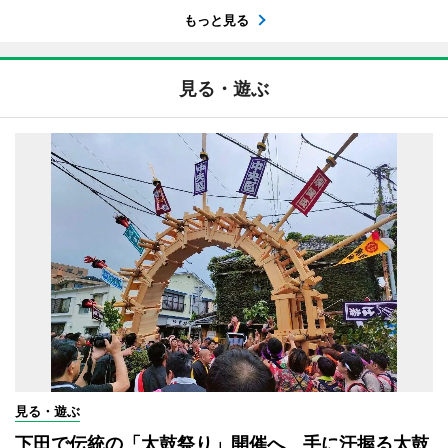
もっと見る
見る・遊ぶ
見る・遊ぶ
下田で伝統の「太鼓祭り」開催へ 手に汗握る太鼓