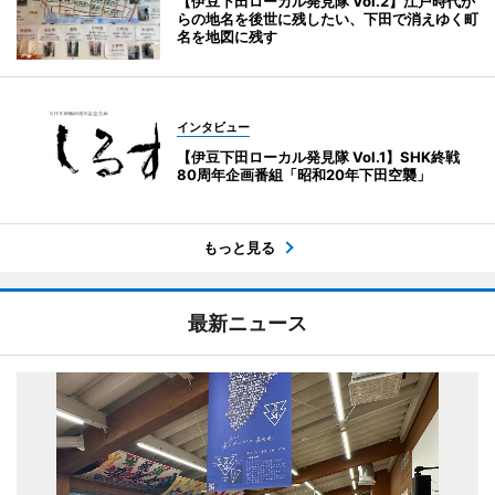
【伊豆下田ローカル発見隊 Vol.2】江戸時代か
らの地名を後世に残したい、下田で消えゆく町
名を地図に残す
インタビュー
【伊豆下田ローカル発見隊 Vol.1】SHK終戦
80周年企画番組「昭和20年下田空襲」
もっと見る
最新ニュース