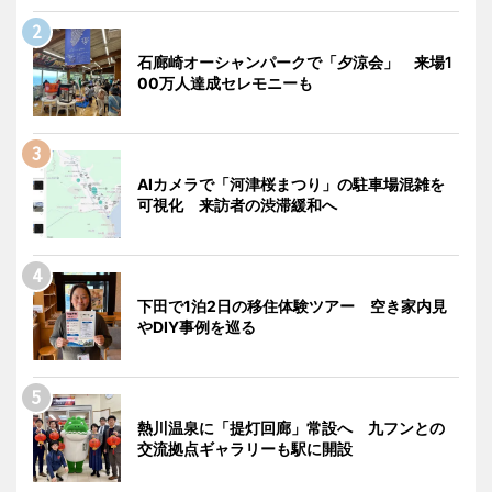
石廊崎オーシャンパークで「夕涼会」 来場1
00万人達成セレモニーも
AIカメラで「河津桜まつり」の駐車場混雑を
可視化 来訪者の渋滞緩和へ
下田で1泊2日の移住体験ツアー 空き家内見
やDIY事例を巡る
熱川温泉に「提灯回廊」常設へ 九フンとの
交流拠点ギャラリーも駅に開設