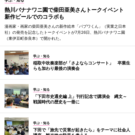
熱川バナナワニ園で柴田亜美さんトークイベント
新作ビールでのコラボも
漫画家・画家の柴田亜美さんの新作絵本「パプワくん」（実業之日本
社）の発売を記念したトークイベントが7月26日、熱川バナナワニ園
（東伊豆町奈良本）で開かれた。
学ぶ・知る
稲取中吹奏楽部が「さよならコンサート」 卒業生
らも加わり最後の演奏会
学ぶ・知る
「下田市史通史編 上」刊行記念で講演会 縄文～
戦国時代の歴史を一冊に
学ぶ・知る
下田で「旅先で災害が起きたら」をテーマに社会人