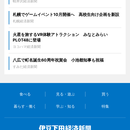
軽井沢経済新聞
札幌でゲームイベント10月開催へ 高校生向け企画を新設
札幌経済新聞
火星を旅するVR体験アトラクション みなとみらい
PLOT48に登場
ヨコハマ経済新聞
八広で町名誕生60周年祝賀会 小池都知事も祝福
すみだ経済新聞
食べる
見る・遊ぶ
買う
暮らす・働く
学ぶ・知る
特集