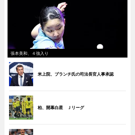
張本美和、４強入り
米上院、ブランチ氏の司法長官人事承認
柏、開幕白星 Ｊリーグ