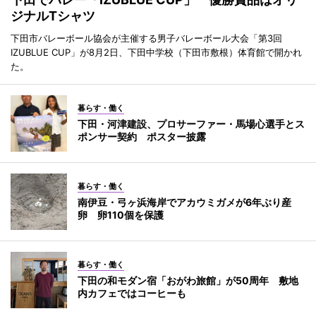
ジナルTシャツ
下田市バレーボール協会が主催する男子バレーボール大会「第3回
IZUBLUE CUP」が8月2日、下田中学校（下田市敷根）体育館で開かれ
た。
暮らす・働く
下田・河津建設、プロサーファー・馬場心選手とス
ポンサー契約 ポスター披露
暮らす・働く
南伊豆・弓ヶ浜海岸でアカウミガメが6年ぶり産
卵 卵110個を保護
暮らす・働く
下田の和モダン宿「おがわ旅館」が50周年 敷地
内カフェではコーヒーも