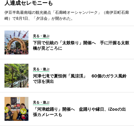
人達成セレモニーも
伊豆半島最南端の観光拠点「石廊崎オーシャンパーク」（南伊豆町石廊
崎）で8月1日、「夕涼会」が開かれた。
見る・遊ぶ
下田で伝統の「太鼓祭り」開催へ 手に汗握る太鼓
橋が見どころに
見る・遊ぶ
河津七滝で夏恒例「風涼渓」 60個のガラス風鈴
で涼を演出
見る・遊ぶ
「河津総踊り」開催へ 盆踊りや縁日、iZooの出
張カメレースも