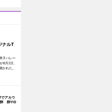
ジナルT
男子バレー
」が8月2日、
開かれた。
岸でアカウ
卵 卵110