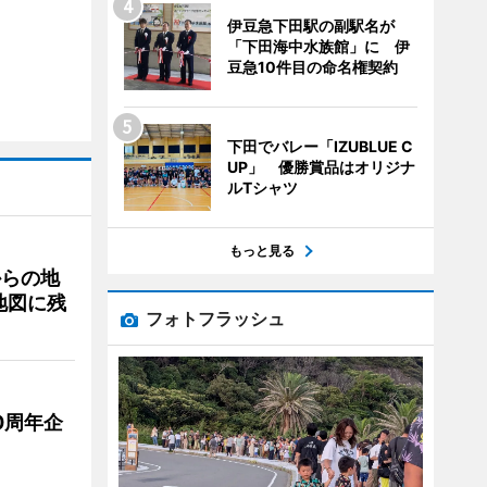
伊豆急下田駅の副駅名が
「下田海中水族館」に 伊
豆急10件目の命名権契約
下田でバレー「IZUBLUE C
UP」 優勝賞品はオリジナ
ルTシャツ
もっと見る
からの地
地図に残
フォトフラッシュ
0周年企