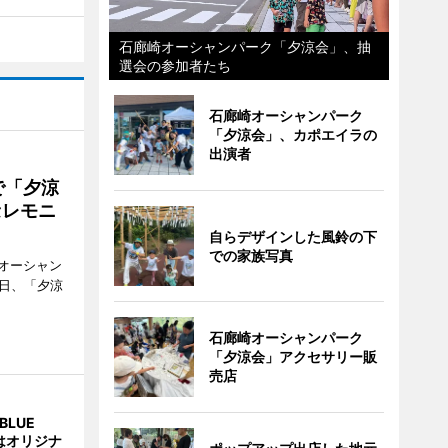
石廊崎オーシャンパーク「夕涼会」、抽
選会の参加者たち
石廊崎オーシャンパーク
「夕涼会」、カポエイラの
出演者
で「夕涼
セレモニ
自らデザインした風鈴の下
での家族写真
オーシャン
1日、「夕涼
石廊崎オーシャンパーク
「夕涼会」アクセサリー販
売店
BLUE
はオリジナ