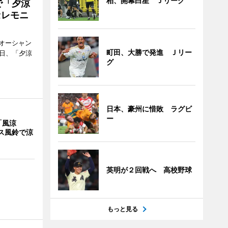
柏、開幕白星 Ｊリーグ
で「夕涼
セレモニ
オーシャン
町田、大勝で発進 Ｊリー
1日、「夕涼
グ
日本、豪州に惜敗 ラグビ
ー
「風涼
ス風鈴で涼
英明が２回戦へ 高校野球
もっと見る