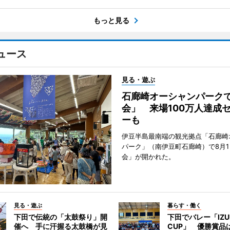
もっと見る
ュース
見る・遊ぶ
石廊崎オーシャンパーク
会」 来場100万人達成
ーも
伊豆半島最南端の観光拠点「石廊崎
パーク」（南伊豆町石廊崎）で8月
会」が開かれた。
見る・遊ぶ
暮らす・働く
下田で伝統の「太鼓祭り」開
下田でバレー「IZU
催へ 手に汗握る太鼓橋が見
CUP」 優勝賞品