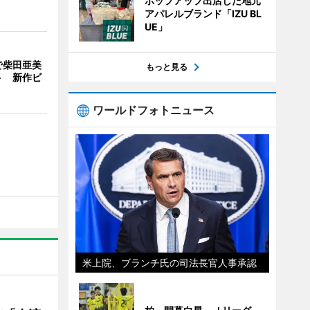
ポップアップ出店した地元
アパレルブランド「IZU BL
UE」
で柴田亜美
もっと見る
ト 新作ビ
ワールドフォトニュース
米上院、ブランチ氏の司法長官人事承認