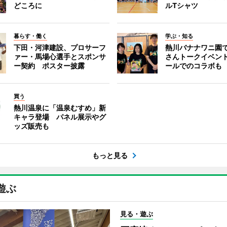
どころに
ルTシャツ
暮らす・働く
学ぶ・知る
下田・河津建設、プロサーフ
熱川バナナワニ園
ァー・馬場心選手とスポンサ
さんトークイベン
ー契約 ポスター披露
ールでのコラボも
買う
熱川温泉に「温泉むすめ」新
キャラ登場 パネル展示やグ
ッズ販売も
もっと見る
遊ぶ
見る・遊ぶ