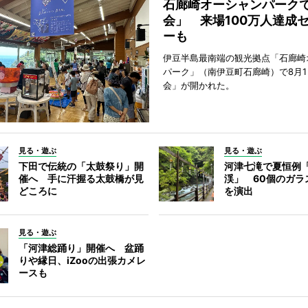
石廊崎オーシャンパーク
会」 来場100万人達成
ーも
伊豆半島最南端の観光拠点「石廊崎
パーク」（南伊豆町石廊崎）で8月
会」が開かれた。
見る・遊ぶ
見る・遊ぶ
下田で伝統の「太鼓祭り」開
河津七滝で夏恒例
催へ 手に汗握る太鼓橋が見
渓」 60個のガラ
どころに
を演出
見る・遊ぶ
「河津総踊り」開催へ 盆踊
りや縁日、iZooの出張カメレ
ースも