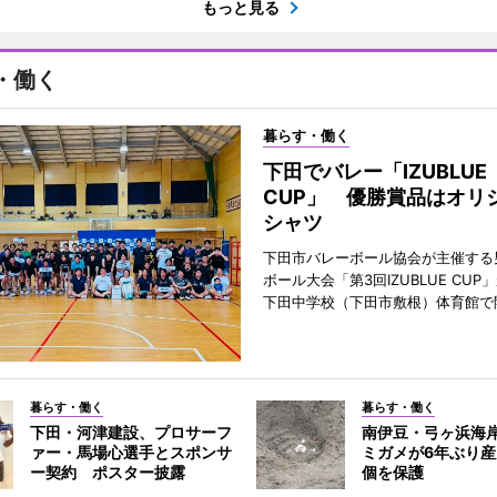
もっと見る
・働く
暮らす・働く
下田でバレー「IZUBLUE
CUP」 優勝賞品はオリ
シャツ
下田市バレーボール協会が主催する
ボール大会「第3回IZUBLUE CUP
下田中学校（下田市敷根）体育館で
暮らす・働く
暮らす・働く
下田・河津建設、プロサーフ
南伊豆・弓ヶ浜海
ァー・馬場心選手とスポンサ
ミガメが6年ぶり産
ー契約 ポスター披露
個を保護