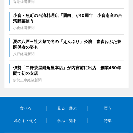
香港経済新聞
小倉・魚町の台湾料理店「麗白」が10周年 小倉南産の台
湾野菜使う
小倉経済新聞
夏の八戸三社大祭で冬の「えんぶり」公演 青森ねぶた祭
関係者の姿も
八戸経済新聞
伊勢「二軒茶屋餅角屋本店」が内宮前に出店 創業450年
間で初の支店
伊勢志摩経済新聞
食べる
見る・遊ぶ
買う
暮らす・働く
学ぶ・知る
特集