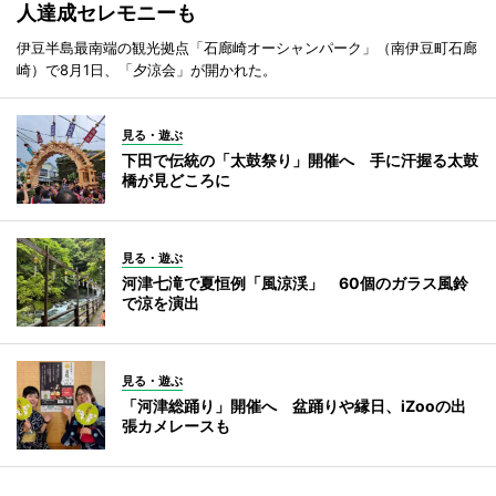
人達成セレモニーも
伊豆半島最南端の観光拠点「石廊崎オーシャンパーク」（南伊豆町石廊
崎）で8月1日、「夕涼会」が開かれた。
見る・遊ぶ
下田で伝統の「太鼓祭り」開催へ 手に汗握る太鼓
橋が見どころに
見る・遊ぶ
河津七滝で夏恒例「風涼渓」 60個のガラス風鈴
で涼を演出
見る・遊ぶ
「河津総踊り」開催へ 盆踊りや縁日、iZooの出
張カメレースも