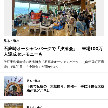
見る・遊ぶ
石廊崎オーシャンパークで「夕涼会」 来場100万
人達成セレモニーも
伊豆半島最南端の観光拠点「石廊崎オーシャンパーク」（南伊豆町石廊
崎）で8月1日、「夕涼会」が開かれた。
見る・遊ぶ
下田で伝統の「太鼓祭り」開催へ 手に汗握る太鼓
橋が見どころに
暮らす・働く