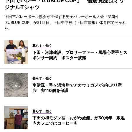
下田でバレー「IZUBLUE CUP」 優勝賞品はオリ
ジナルTシャツ
下田市バレーボール協会が主催する男子バレーボール大会「第3回
IZUBLUE CUP」が8月2日、下田中学校（下田市敷根）体育館で開かれ
た。
暮らす・働く
下田・河津建設、プロサーファー・馬場心選手とス
ポンサー契約 ポスター披露
暮らす・働く
南伊豆・弓ヶ浜海岸でアカウミガメが6年ぶり産
卵 卵110個を保護
暮らす・働く
下田の和モダン宿「おがわ旅館」が50周年 敷地
内カフェではコーヒーも