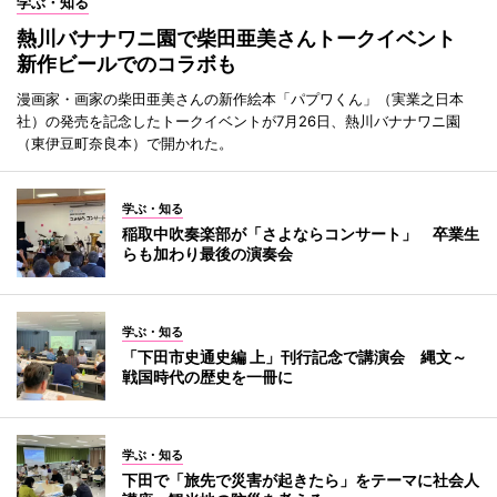
学ぶ・知る
熱川バナナワニ園で柴田亜美さんトークイベント
新作ビールでのコラボも
漫画家・画家の柴田亜美さんの新作絵本「パプワくん」（実業之日本
社）の発売を記念したトークイベントが7月26日、熱川バナナワニ園
（東伊豆町奈良本）で開かれた。
学ぶ・知る
稲取中吹奏楽部が「さよならコンサート」 卒業生
らも加わり最後の演奏会
学ぶ・知る
「下田市史通史編 上」刊行記念で講演会 縄文～
戦国時代の歴史を一冊に
学ぶ・知る
下田で「旅先で災害が起きたら」をテーマに社会人