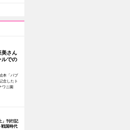
亜美さん
ールでの
絵本「パプ
記念したト
ナワニ園
上」刊行記
～戦国時代