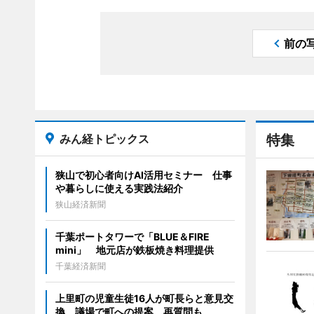
前の
みん経トピックス
特集
狭山で初心者向けAI活用セミナー 仕事
や暮らしに使える実践法紹介
狭山経済新聞
千葉ポートタワーで「BLUE＆FIRE
mini」 地元店が鉄板焼き料理提供
千葉経済新聞
上里町の児童生徒16人が町長らと意見交
換 議場で町への提案、再質問も