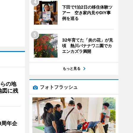
下田で1泊2日の移住体験ツ
アー 空き家内見やDIY事
例を巡る
32年育てた「炎の花」が見
頃 熱川バナナワニ園でカ
エンカズラ満開
もっと見る
からの地
フォトフラッシュ
地図に残
0周年企