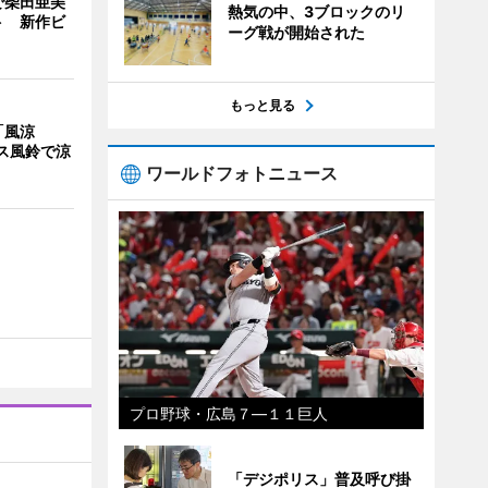
で柴田亜美
熱気の中、3ブロックのリ
ト 新作ビ
ーグ戦が開始された
もっと見る
「風涼
ス風鈴で涼
ワールドフォトニュース
プロ野球・広島７―１１巨人
「デジポリス」普及呼び掛