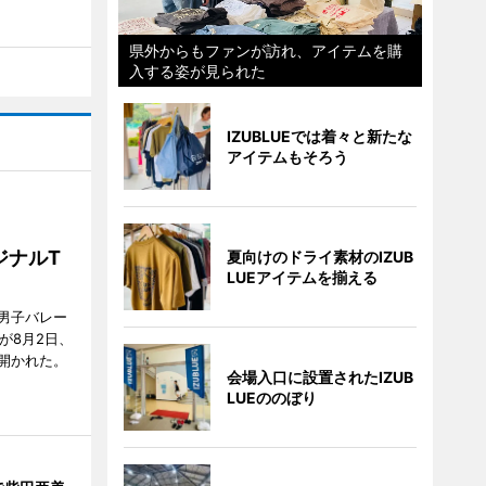
県外からもファンが訪れ、アイテムを購
入する姿が見られた
IZUBLUEでは着々と新たな
アイテムもそろう
ジナルT
夏向けのドライ素材のIZUB
LUEアイテムを揃える
男子バレー
」が8月2日、
開かれた。
会場入口に設置されたIZUB
LUEののぼり