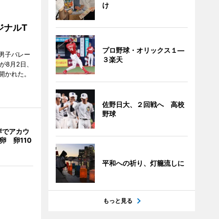
け
ジナルT
プロ野球・オリックス１―
男子バレー
３楽天
」が8月2日、
開かれた。
佐野日大、２回戦へ 高校
野球
岸でアカウ
卵 卵110
平和への祈り、灯籠流しに
もっと見る