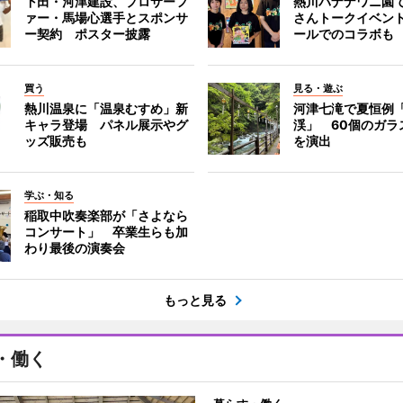
下田・河津建設、プロサーフ
熱川バナナワニ園
ァー・馬場心選手とスポンサ
さんトークイベン
ー契約 ポスター披露
ールでのコラボも
買う
見る・遊ぶ
熱川温泉に「温泉むすめ」新
河津七滝で夏恒例
キャラ登場 パネル展示やグ
渓」 60個のガラ
ッズ販売も
を演出
学ぶ・知る
稲取中吹奏楽部が「さよなら
コンサート」 卒業生らも加
わり最後の演奏会
もっと見る
・働く