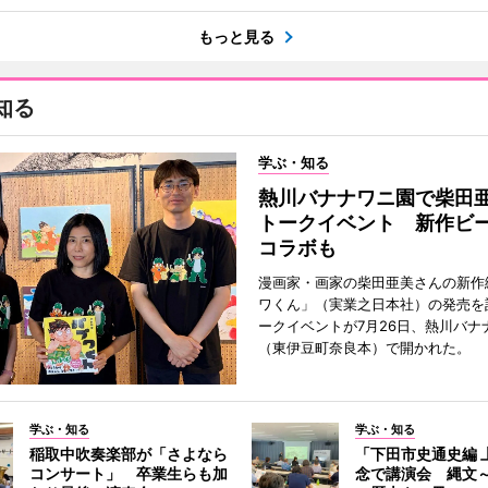
もっと見る
知る
学ぶ・知る
熱川バナナワニ園で柴田
トークイベント 新作ビ
コラボも
漫画家・画家の柴田亜美さんの新作
ワくん」（実業之日本社）の発売を
ークイベントが7月26日、熱川バナ
（東伊豆町奈良本）で開かれた。
学ぶ・知る
学ぶ・知る
稲取中吹奏楽部が「さよなら
「下田市史通史編 
コンサート」 卒業生らも加
念で講演会 縄文