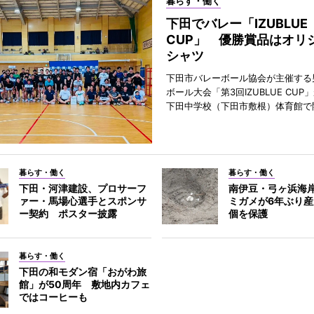
暮らす・働く
下田でバレー「IZUBLUE
CUP」 優勝賞品はオリ
シャツ
下田市バレーボール協会が主催する
ボール大会「第3回IZUBLUE CUP
下田中学校（下田市敷根）体育館で
暮らす・働く
暮らす・働く
下田・河津建設、プロサーフ
南伊豆・弓ヶ浜海
ァー・馬場心選手とスポンサ
ミガメが6年ぶり産
ー契約 ポスター披露
個を保護
暮らす・働く
下田の和モダン宿「おがわ旅
館」が50周年 敷地内カフェ
ではコーヒーも