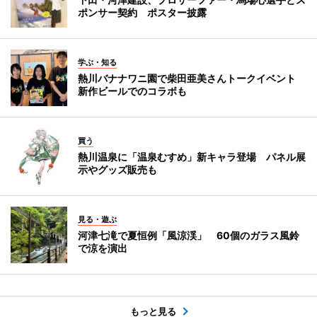
ポンサー契約 ポスター披露
学ぶ・知る
熱川バナナワニ園で柴田亜美さんトークイベント
新作ビールでのコラボも
買う
熱川温泉に「温泉むすめ」新キャラ登場 パネル展
示やグッズ販売も
見る・遊ぶ
河津七滝で夏恒例「風涼渓」 60個のガラス風鈴
で涼を演出
もっと見る