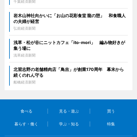
千葉経済新聞
岩木山神社向かいに「お山の花彩食堂 龍の憩」 和食職人
の夫婦が経営
弘前経済新聞
浅草・松が谷にニットカフェ「ito-mori」 編み物好きが
集う場に
浅草経済新聞
北習志野の老舗精肉店「鳥吉」が創業170周年 幕末から
続くのれん守る
船橋経済新聞
食べる
見る・遊ぶ
買う
暮らす・働く
学ぶ・知る
特集