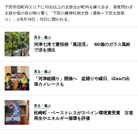
下田市旧町内エリアに10台以上の太鼓台が町内を練り歩き、昼夜問わず
太鼓や笛の音が鳴り響く「下田八幡神社例大祭（通称＝下田太鼓祭
り）」が8月14日・15日に開かれる。
見る・遊ぶ
河津七滝で夏恒例「風涼渓」 60個のガラス風鈴
で涼を演出
見る・遊ぶ
「河津総踊り」開催へ 盆踊りや縁日、iZooの出
張カメレースも
見る・遊ぶ
松崎町・ベーストレスがスペイン環境賞受賞 古道
再生やエネルギー循環を評価