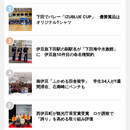
下田でバレー「IZUBLUE CUP」 優勝賞品は
オリジナルTシャツ
伊豆急下田駅の副駅名が「下田海中水族館」
に 伊豆急10件目の命名権契約
南伊豆「ふかめる田舎留学」 学生34人が1週
間滞在、石廊崎にベンチも
西伊豆町が観光庁長官賞受賞 ロケ誘致で
「誇り」を高める取り組み評価