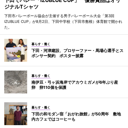
下田でバレー「IZUBLUE CUP」 優勝賞品はオリ
ジナルTシャツ
下田市バレーボール協会が主催する男子バレーボール大会「第3回
IZUBLUE CUP」が8月2日、下田中学校（下田市敷根）体育館で開かれ
た。
暮らす・働く
下田・河津建設、プロサーファー・馬場心選手とス
ポンサー契約 ポスター披露
暮らす・働く
南伊豆・弓ヶ浜海岸でアカウミガメが6年ぶり産
卵 卵110個を保護
暮らす・働く
下田の和モダン宿「おがわ旅館」が50周年 敷地
内カフェではコーヒーも