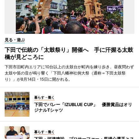
見る・遊ぶ
下田で伝統の「太鼓祭り」開催へ 手に汗握る太鼓
橋が見どころに
下田市旧町内エリアに10台以上の太鼓台が町内を練り歩き、昼夜問わず
太鼓や笛の音が鳴り響く「下田八幡神社例大祭（通称＝下田太鼓祭
り）」が8月14日・15日に開かれる。
暮らす・働く
下田でバレー「IZUBLUE CUP」 優勝賞品はオリ
ジナルTシャツ
暮らす・働く
下田・河津建設、プロサーファー・馬場心選手とス