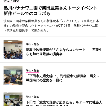
学ぶ・知る
熱川バナナワニ園で柴田亜美さんトークイベント
新作ビールでのコラボも
漫画家・画家の柴田亜美さんの新作絵本「パプワくん」（実業之日本
社）の発売を記念したトークイベントが7月26日、熱川バナナワニ園
（東伊豆町奈良本）で開かれた。
学ぶ・知る
稲取中吹奏楽部が「さよならコンサート」 卒業生
らも加わり最後の演奏会
学ぶ・知る
「下田市史通史編 上」刊行記念で講演会 縄文～
戦国時代の歴史を一冊に
学ぶ・知る
下田で「旅先で災害が起きたら」をテーマに社会人