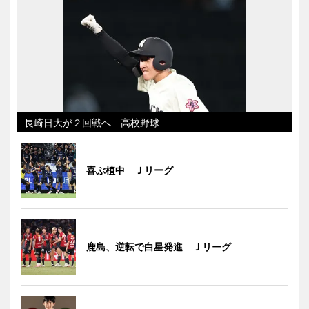
長崎日大が２回戦へ 高校野球
喜ぶ植中 Ｊリーグ
鹿島、逆転で白星発進 Ｊリーグ