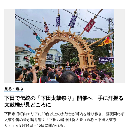
見る・遊ぶ
下田で伝統の「下田太鼓祭り」開催へ 手に汗握る
太鼓橋が見どころに
下田市旧町内エリアに10台以上の太鼓台が町内を練り歩き、昼夜問わず
太鼓や笛の音が鳴り響く「下田八幡神社例大祭（通称＝下田太鼓祭
り）」が8月14日・15日に開かれる。