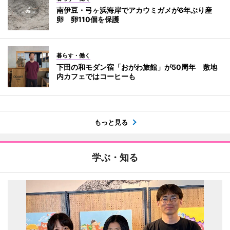
南伊豆・弓ヶ浜海岸でアカウミガメが6年ぶり産
卵 卵110個を保護
暮らす・働く
下田の和モダン宿「おがわ旅館」が50周年 敷地
内カフェではコーヒーも
もっと見る
学ぶ・知る