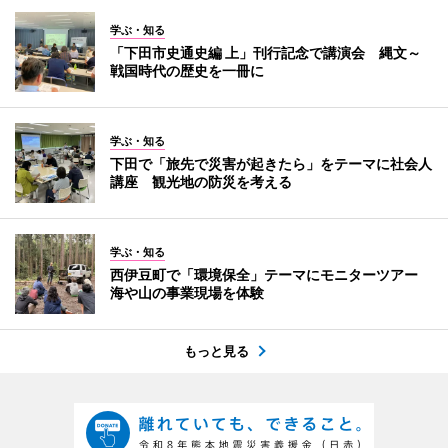
学ぶ・知る
「下田市史通史編 上」刊行記念で講演会 縄文～
戦国時代の歴史を一冊に
学ぶ・知る
下田で「旅先で災害が起きたら」をテーマに社会人
講座 観光地の防災を考える
学ぶ・知る
西伊豆町で「環境保全」テーマにモニターツアー
海や山の事業現場を体験
もっと見る