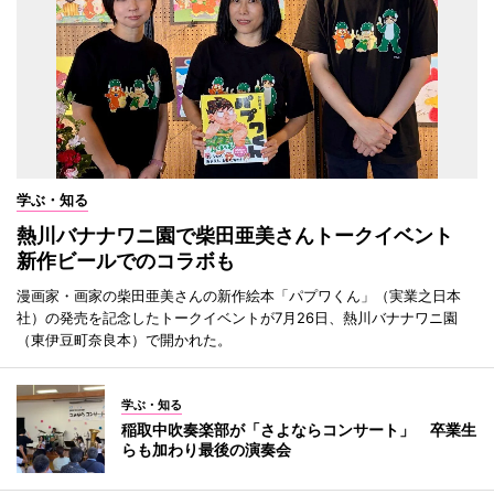
学ぶ・知る
熱川バナナワニ園で柴田亜美さんトークイベント
新作ビールでのコラボも
漫画家・画家の柴田亜美さんの新作絵本「パプワくん」（実業之日本
社）の発売を記念したトークイベントが7月26日、熱川バナナワニ園
（東伊豆町奈良本）で開かれた。
学ぶ・知る
稲取中吹奏楽部が「さよならコンサート」 卒業生
らも加わり最後の演奏会