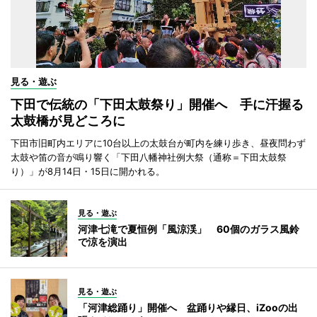
見る・遊ぶ
下田で伝統の「下田太鼓祭り」開催へ 手に汗握る
太鼓橋が見どころに
下田市旧町内エリアに10台以上の太鼓台が町内を練り歩き、昼夜問わず
太鼓や笛の音が鳴り響く「下田八幡神社例大祭（通称＝下田太鼓祭
り）」が8月14日・15日に開かれる。
見る・遊ぶ
河津七滝で夏恒例「風涼渓」 60個のガラス風鈴
で涼を演出
見る・遊ぶ
「河津総踊り」開催へ 盆踊りや縁日、iZooの出