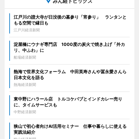
みん経トピックス
江戸川の證大寺が日没後の墓参り「宵参り」 ランタンと
もる空間で縁日も
江戸川経済新聞
淀屋橋にウナギ専門店 1000度の炭火で焼き上げ「外カ
リ、中ふわ」に
船場経済新聞
熱海で世界文化フォーラム 中田英寿さんや冨永愛さんら
日本文化を語る
熱海経済新聞
東中野にハラール店 トルコケバブとインドカレー売り
に、タイムサービスも
中野経済新聞
狭山で初心者向けAI活用セミナー 仕事や暮らしに使える
実践法紹介