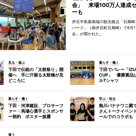
会」 来場100万人達成
ーも
伊豆半島最南端の観光拠点「石廊崎
パーク」（南伊豆町石廊崎）で8月
会」が開かれた。
見る・遊ぶ
暮らす・働く
下田で伝統の「太鼓祭り」開
下田でバレー「IZU
催へ 手に汗握る太鼓橋が見
CUP」 優勝賞品
どころに
ルTシャツ
暮らす・働く
学ぶ・知る
下田・河津建設、プロサーフ
熱川バナナワニ園
ァー・馬場心選手とスポンサ
さんトークイベン
ー契約 ポスター披露
ールでのコラボも
買う