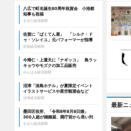
八広で町名誕生60周年祝賀会 小池都
知事も祝福
すみだ経済新聞
佐賀に「ばくてん屋」 「シルク・ド
ゥ・ソレイユ」元パフォーマーが指導
佐賀経済新聞
今帰仁・上運天に「ナギッコ」 島ラッ
キョウやモズクの加工品販売
やんばる経済新聞
沼津「淡島ホテル」が夏限定イベント
イラストサービスや星空観望会など
沼津経済新聞
最新ニ
墨田区役所、「令和8年8月8日婚」
300人超が婚姻届、開庁前から長い列
すみだ経済新聞