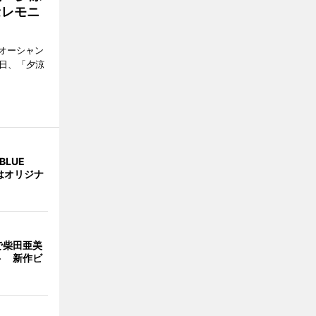
セレモニ
オーシャン
1日、「夕涼
BLUE
はオリジナ
で柴田亜美
ト 新作ビ