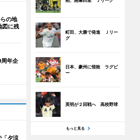
柏、開幕白星 Ｊリーグ
からの地
地図に残
町田、大勝で発進 Ｊリー
グ
0周年企
日本、豪州に惜敗 ラグビ
ー
英明が２回戦へ 高校野球
もっと見る
で「夕涼