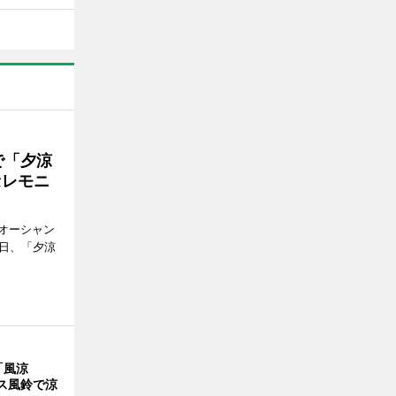
で「夕涼
セレモニ
オーシャン
1日、「夕涼
「風涼
ス風鈴で涼