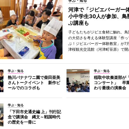
学ぶ・知る
河津で「ジビエバーガ
小中学生30人が参加、鳥
ぶ講座も
子どもたちがジビエ食材に触れ、鳥
の大切さを考える体験型講座「作っ
ぶ！ジビエバーガー体験教室」が7月
津桜観光交流館（河津町笹原）で開
学ぶ・知る
学ぶ・知る
熱川バナナワニ園で柴田亜美
稲取中吹奏楽部が
さんトークイベント 新作ビ
コンサート」 卒
ールでのコラボも
わり最後の演奏会
学ぶ・知る
「下田市史通史編 上」刊行記
念で講演会 縄文～戦国時代
の歴史を一冊に