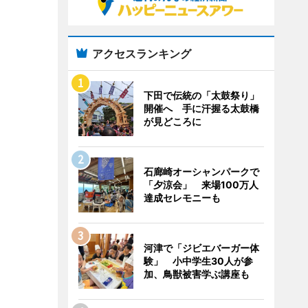
アクセスランキング
下田で伝統の「太鼓祭り」
開催へ 手に汗握る太鼓橋
が見どころに
石廊崎オーシャンパークで
「夕涼会」 来場100万人
達成セレモニーも
河津で「ジビエバーガー体
験」 小中学生30人が参
加、鳥獣被害学ぶ講座も