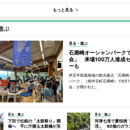
もっと見る
遊ぶ
見る・遊ぶ
石廊崎オーシャンパーク
会」 来場100万人達成
ーも
伊豆半島最南端の観光拠点「石廊崎
パーク」（南伊豆町石廊崎）で8月
会」が開かれた。
見る・遊ぶ
見る・遊ぶ
下田で伝統の「太鼓祭り」開
河津七滝で夏恒例
催へ 手に汗握る太鼓橋が見
渓」 60個のガラ