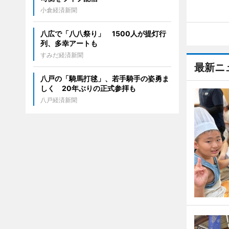
小倉経済新聞
八広で「八八祭り」 1500人が提灯行
列、多幸アートも
すみだ経済新聞
最新ニ
八戸の「騎馬打毬」、若手騎手の姿勇ま
しく 20年ぶりの正式参拝も
八戸経済新聞