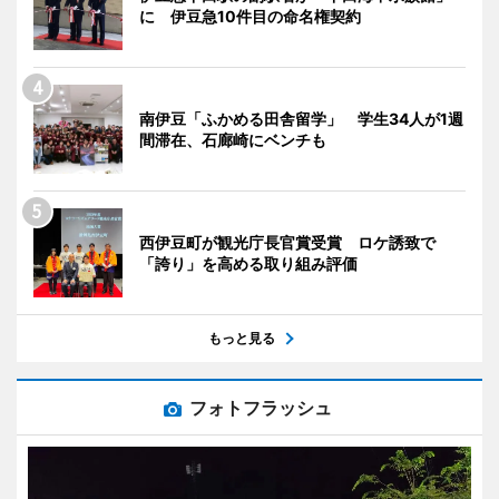
に 伊豆急10件目の命名権契約
南伊豆「ふかめる田舎留学」 学生34人が1週
間滞在、石廊崎にベンチも
西伊豆町が観光庁長官賞受賞 ロケ誘致で
「誇り」を高める取り組み評価
もっと見る
フォトフラッシュ