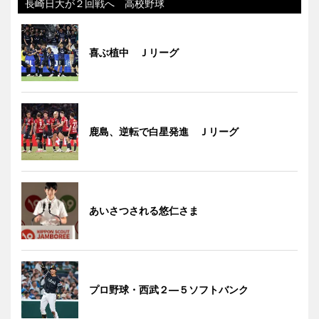
長崎日大が２回戦へ 高校野球
喜ぶ植中 Ｊリーグ
鹿島、逆転で白星発進 Ｊリーグ
あいさつされる悠仁さま
プロ野球・西武２―５ソフトバンク