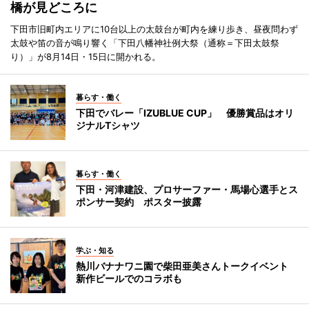
橋が見どころに
下田市旧町内エリアに10台以上の太鼓台が町内を練り歩き、昼夜問わず
太鼓や笛の音が鳴り響く「下田八幡神社例大祭（通称＝下田太鼓祭
り）」が8月14日・15日に開かれる。
暮らす・働く
下田でバレー「IZUBLUE CUP」 優勝賞品はオリ
ジナルTシャツ
暮らす・働く
下田・河津建設、プロサーファー・馬場心選手とス
ポンサー契約 ポスター披露
学ぶ・知る
熱川バナナワニ園で柴田亜美さんトークイベント
新作ビールでのコラボも