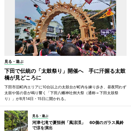
見る・遊ぶ
下田で伝統の「太鼓祭り」開催へ 手に汗握る太鼓
橋が見どころに
下田市旧町内エリアに10台以上の太鼓台が町内を練り歩き、昼夜問わず
太鼓や笛の音が鳴り響く「下田八幡神社例大祭（通称＝下田太鼓祭
り）」が8月14日・15日に開かれる。
見る・遊ぶ
河津七滝で夏恒例「風涼渓」 60個のガラス風鈴
で涼を演出