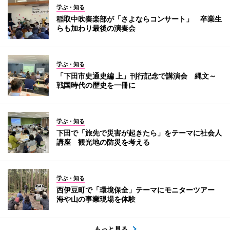
学ぶ・知る
稲取中吹奏楽部が「さよならコンサート」 卒業生
らも加わり最後の演奏会
学ぶ・知る
「下田市史通史編 上」刊行記念で講演会 縄文～
戦国時代の歴史を一冊に
学ぶ・知る
下田で「旅先で災害が起きたら」をテーマに社会人
講座 観光地の防災を考える
学ぶ・知る
西伊豆町で「環境保全」テーマにモニターツアー
海や山の事業現場を体験
もっと見る