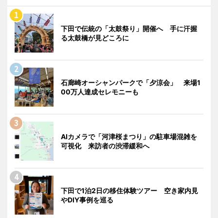
下田で伝統の「太鼓祭り」開催へ 手に汗握
る太鼓橋が見どころに
石廊崎オーシャンパークで「夕涼会」 来場1
00万人達成セレモニーも
AIカメラで「河津桜まつり」の駐車場混雑を
可視化 来訪者の渋滞緩和へ
下田で1泊2日の移住体験ツアー 空き家内見
やDIY事例を巡る