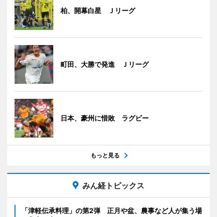
柏、開幕白星 Ｊリーグ
町田、大勝で発進 Ｊリーグ
日本、豪州に惜敗 ラグビー
もっと見る
みん経トピックス
「津軽伝承料理」の第2弾 正月や盆、農事など人が集う場