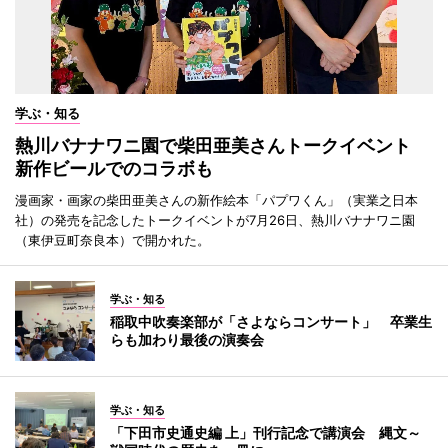
学ぶ・知る
熱川バナナワニ園で柴田亜美さんトークイベント
新作ビールでのコラボも
漫画家・画家の柴田亜美さんの新作絵本「パプワくん」（実業之日本
社）の発売を記念したトークイベントが7月26日、熱川バナナワニ園
（東伊豆町奈良本）で開かれた。
学ぶ・知る
稲取中吹奏楽部が「さよならコンサート」 卒業生
らも加わり最後の演奏会
学ぶ・知る
「下田市史通史編 上」刊行記念で講演会 縄文～