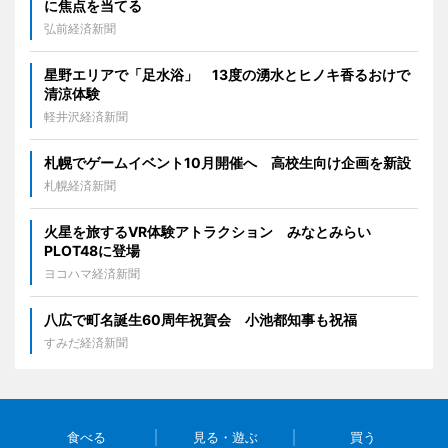
に焦点を当てる
弘前経済新聞
星野エリアで「足水浴」 13度の湧水とヒノキ香るおけで
清涼体験
軽井沢経済新聞
札幌でゲームイベント10月開催へ 高校生向け企画を新設
札幌経済新聞
火星を旅するVR体験アトラクション みなとみらい
PLOT48に登場
ヨコハマ経済新聞
八広で町名誕生60周年祝賀会 小池都知事も祝福
すみだ経済新聞
食べる
見る・遊ぶ
買う