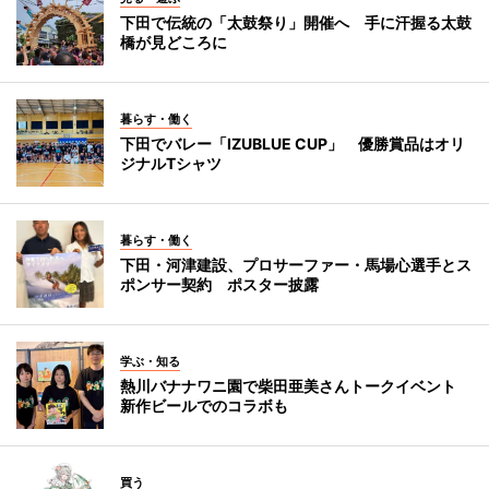
下田で伝統の「太鼓祭り」開催へ 手に汗握る太鼓
橋が見どころに
暮らす・働く
下田でバレー「IZUBLUE CUP」 優勝賞品はオリ
ジナルTシャツ
暮らす・働く
下田・河津建設、プロサーファー・馬場心選手とス
ポンサー契約 ポスター披露
学ぶ・知る
熱川バナナワニ園で柴田亜美さんトークイベント
新作ビールでのコラボも
買う