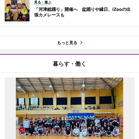
見る・遊ぶ
「河津総踊り」開催へ 盆踊りや縁日、iZooの出
張カメレースも
もっと見る
暮らす・働く