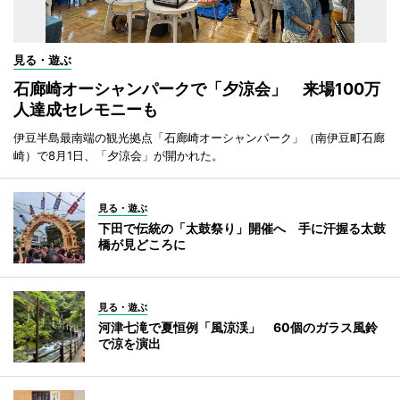
見る・遊ぶ
石廊崎オーシャンパークで「夕涼会」 来場100万
人達成セレモニーも
伊豆半島最南端の観光拠点「石廊崎オーシャンパーク」（南伊豆町石廊
崎）で8月1日、「夕涼会」が開かれた。
見る・遊ぶ
下田で伝統の「太鼓祭り」開催へ 手に汗握る太鼓
橋が見どころに
見る・遊ぶ
河津七滝で夏恒例「風涼渓」 60個のガラス風鈴
で涼を演出