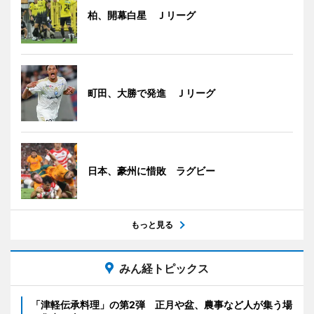
柏、開幕白星 Ｊリーグ
町田、大勝で発進 Ｊリーグ
日本、豪州に惜敗 ラグビー
もっと見る
みん経トピックス
「津軽伝承料理」の第2弾 正月や盆、農事など人が集う場