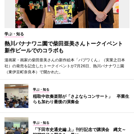
学ぶ・知る
熱川バナナワニ園で柴田亜美さんトークイベント
新作ビールでのコラボも
漫画家・画家の柴田亜美さんの新作絵本「パプワくん」（実業之日本
社）の発売を記念したトークイベントが7月26日、熱川バナナワニ園
（東伊豆町奈良本）で開かれた。
学ぶ・知る
稲取中吹奏楽部が「さよならコンサート」 卒業生
らも加わり最後の演奏会
学ぶ・知る
「下田市史通史編 上」刊行記念で講演会 縄文～