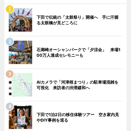
下田で伝統の「太鼓祭り」開催へ 手に汗握
る太鼓橋が見どころに
石廊崎オーシャンパークで「夕涼会」 来場1
00万人達成セレモニーも
AIカメラで「河津桜まつり」の駐車場混雑を
可視化 来訪者の渋滞緩和へ
下田で1泊2日の移住体験ツアー 空き家内見
やDIY事例を巡る