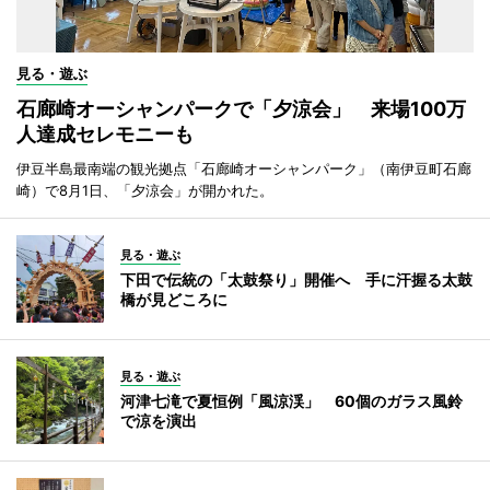
見る・遊ぶ
石廊崎オーシャンパークで「夕涼会」 来場100万
人達成セレモニーも
伊豆半島最南端の観光拠点「石廊崎オーシャンパーク」（南伊豆町石廊
崎）で8月1日、「夕涼会」が開かれた。
見る・遊ぶ
下田で伝統の「太鼓祭り」開催へ 手に汗握る太鼓
橋が見どころに
見る・遊ぶ
河津七滝で夏恒例「風涼渓」 60個のガラス風鈴
で涼を演出