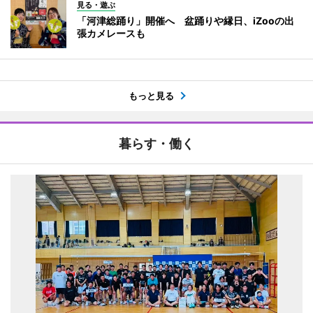
見る・遊ぶ
「河津総踊り」開催へ 盆踊りや縁日、iZooの出
張カメレースも
もっと見る
暮らす・働く