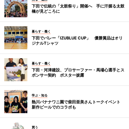
下田で伝統の「太鼓祭り」開催へ 手に汗握る太鼓
橋が見どころに
暮らす・働く
下田でバレー「IZUBLUE CUP」 優勝賞品はオリ
ジナルTシャツ
暮らす・働く
下田・河津建設、プロサーファー・馬場心選手とス
ポンサー契約 ポスター披露
学ぶ・知る
熱川バナナワニ園で柴田亜美さんトークイベント
新作ビールでのコラボも
買う