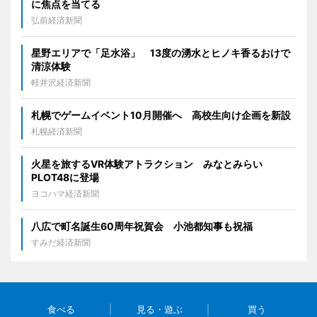
に焦点を当てる
弘前経済新聞
星野エリアで「足水浴」 13度の湧水とヒノキ香るおけで
清涼体験
軽井沢経済新聞
札幌でゲームイベント10月開催へ 高校生向け企画を新設
札幌経済新聞
火星を旅するVR体験アトラクション みなとみらい
PLOT48に登場
ヨコハマ経済新聞
八広で町名誕生60周年祝賀会 小池都知事も祝福
すみだ経済新聞
食べる
見る・遊ぶ
買う