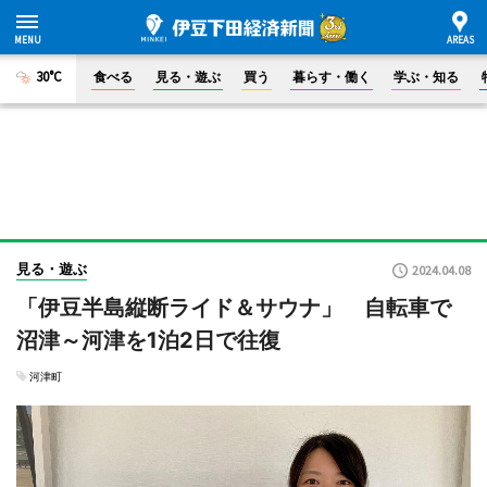
30°C
食べる
見る・遊ぶ
買う
暮らす・働く
学ぶ・知る
見る・遊ぶ
2024.04.08
「伊豆半島縦断ライド＆サウナ」 自転車で
沼津～河津を1泊2日で往復
河津町