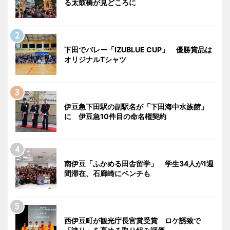
る太鼓橋が見どころに
下田でバレー「IZUBLUE CUP」 優勝賞品は
オリジナルTシャツ
伊豆急下田駅の副駅名が「下田海中水族館」
に 伊豆急10件目の命名権契約
南伊豆「ふかめる田舎留学」 学生34人が1週
間滞在、石廊崎にベンチも
西伊豆町が観光庁長官賞受賞 ロケ誘致で