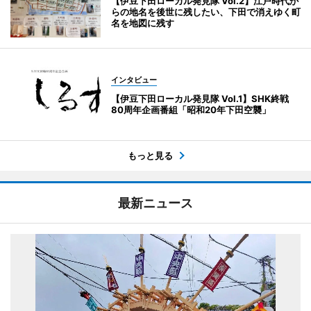
【伊豆下田ローカル発見隊 Vol.2】江戸時代か
らの地名を後世に残したい、下田で消えゆく町
名を地図に残す
インタビュー
【伊豆下田ローカル発見隊 Vol.1】SHK終戦
80周年企画番組「昭和20年下田空襲」
もっと見る
最新ニュース