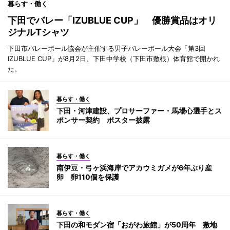
暮らす・働く
下田でバレー「IZUBLUE CUP」 優勝賞品はオリ
ジナルTシャツ
下田市バレーボール協会が主催する男子バレーボール大会「第3回
IZUBLUE CUP」が8月2日、下田中学校（下田市敷根）体育館で開かれ
た。
暮らす・働く
下田・河津建設、プロサーファー・馬場心選手とス
ポンサー契約 ポスター披露
暮らす・働く
南伊豆・弓ヶ浜海岸でアカウミガメが6年ぶり産
卵 卵110個を保護
暮らす・働く
下田の和モダン宿「おがわ旅館」が50周年 敷地