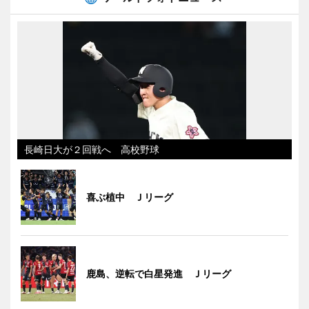
長崎日大が２回戦へ 高校野球
喜ぶ植中 Ｊリーグ
鹿島、逆転で白星発進 Ｊリーグ