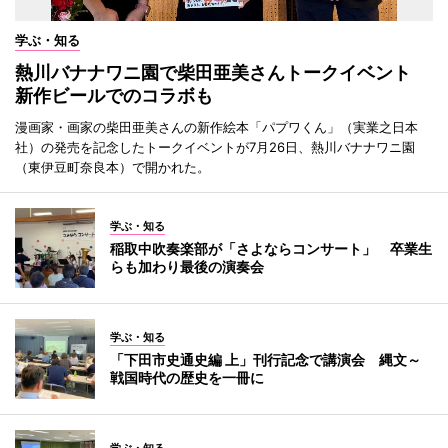
学ぶ・知る
熱川バナナワニ園で柴田亜美さんトークイベント
新作ビールでのコラボも
漫画家・画家の柴田亜美さんの新作絵本「パプワくん」（実業之日本
社）の発売を記念したトークイベントが7月26日、熱川バナナワニ園
（東伊豆町奈良本）で開かれた。
学ぶ・知る
稲取中吹奏楽部が「さよならコンサート」 卒業生
らも加わり最後の演奏会
学ぶ・知る
「下田市史通史編 上」刊行記念で講演会 縄文～
戦国時代の歴史を一冊に
学ぶ・知る