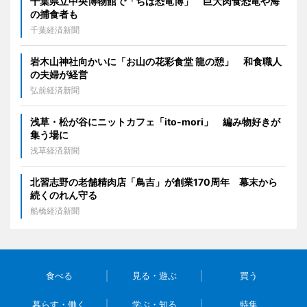
千葉県立中央博物館で「ちば恐竜博」 巨大肉食恐竜や海
の捕食者も
千葉経済新聞
岩木山神社向かいに「お山の花彩食堂 龍の憩」 和食職人
の夫婦が経営
弘前経済新聞
浅草・松が谷にニットカフェ「ito-mori」 編み物好きが
集う場に
浅草経済新聞
北習志野の老舗精肉店「鳥吉」が創業170周年 幕末から
続くのれん守る
船橋経済新聞
食べる
見る・遊ぶ
買う
暮らす・働く
学ぶ・知る
特集