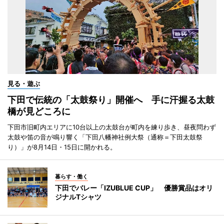
見る・遊ぶ
下田で伝統の「太鼓祭り」開催へ 手に汗握る太鼓
橋が見どころに
下田市旧町内エリアに10台以上の太鼓台が町内を練り歩き、昼夜問わず
太鼓や笛の音が鳴り響く「下田八幡神社例大祭（通称＝下田太鼓祭
り）」が8月14日・15日に開かれる。
暮らす・働く
下田でバレー「IZUBLUE CUP」 優勝賞品はオリ
ジナルTシャツ