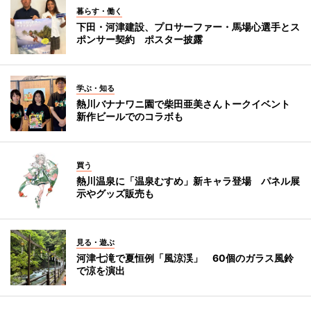
暮らす・働く
下田・河津建設、プロサーファー・馬場心選手とス
ポンサー契約 ポスター披露
学ぶ・知る
熱川バナナワニ園で柴田亜美さんトークイベント
新作ビールでのコラボも
買う
熱川温泉に「温泉むすめ」新キャラ登場 パネル展
示やグッズ販売も
見る・遊ぶ
河津七滝で夏恒例「風涼渓」 60個のガラス風鈴
で涼を演出