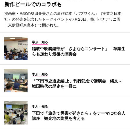
新作ビールでのコラボも
漫画家・画家の柴田亜美さんの新作絵本「パプワくん」（実業之日本
社）の発売を記念したトークイベントが7月26日、熱川バナナワニ園
（東伊豆町奈良本）で開かれた。
学ぶ・知る
稲取中吹奏楽部が「さよならコンサート」 卒業生
らも加わり最後の演奏会
学ぶ・知る
「下田市史通史編 上」刊行記念で講演会 縄文～
戦国時代の歴史を一冊に
学ぶ・知る
下田で「旅先で災害が起きたら」をテーマに社会人
講座 観光地の防災を考える