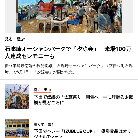
見る・遊ぶ
石廊崎オーシャンパークで「夕涼会」 来場100万
人達成セレモニーも
伊豆半島最南端の観光拠点「石廊崎オーシャンパーク」（南伊豆町石廊
崎）で8月1日、「夕涼会」が開かれた。
見る・遊ぶ
下田で伝統の「太鼓祭り」開催へ 手に汗握る太鼓
橋が見どころに
暮らす・働く
下田でバレー「IZUBLUE CUP」 優勝賞品はオリ
ジナルTシャツ