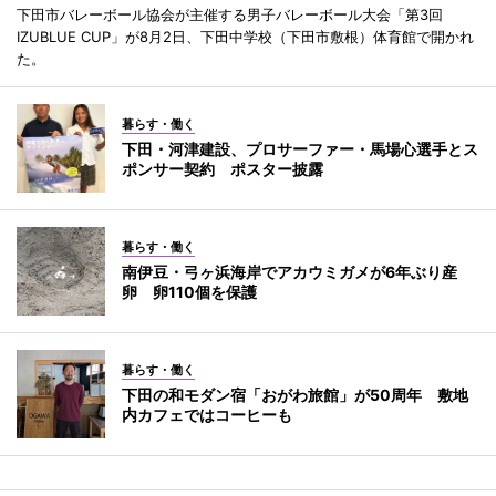
下田市バレーボール協会が主催する男子バレーボール大会「第3回
IZUBLUE CUP」が8月2日、下田中学校（下田市敷根）体育館で開かれ
た。
暮らす・働く
下田・河津建設、プロサーファー・馬場心選手とス
ポンサー契約 ポスター披露
暮らす・働く
南伊豆・弓ヶ浜海岸でアカウミガメが6年ぶり産
卵 卵110個を保護
暮らす・働く
下田の和モダン宿「おがわ旅館」が50周年 敷地
内カフェではコーヒーも