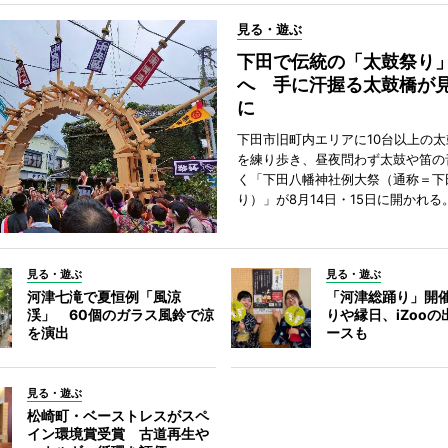
見る・遊ぶ
下田で伝統の「太鼓祭り
へ 手に汗握る太鼓橋が
に
下田市旧町内エリアに10台以上の
を練り歩き、昼夜問わず太鼓や笛の
く「下田八幡神社例大祭（通称＝下
り）」が8月14日・15日に開かれる
見る・遊ぶ
見る・遊ぶ
河津七滝で夏恒例「風涼
「河津総踊り」開
渓」 60個のガラス風鈴で涼
りや縁日、iZoo
を演出
ースも
見る・遊ぶ
松崎町・ベーストレスがスペ
イン環境賞受賞 古道再生や