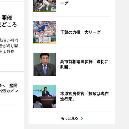
ーグ
」開催
見どころ
千賀の力投 大リーグ
太鼓台が町内
音が鳴り響
田太鼓祭
。
高市首相靖国参拝「適切に
判断」
催へ 盆踊
の出張カメレ
木原官房長官「拉致は現在
進行形」
もっと見る