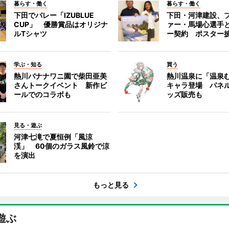
暮らす・働く
暮らす・働く
下田でバレー「IZUBLUE
下田・河津建設、
CUP」 優勝賞品はオリジナ
ァー・馬場心選手
ルTシャツ
ー契約 ポスター
学ぶ・知る
買う
熱川バナナワニ園で柴田亜美
熱川温泉に「温泉
さんトークイベント 新作ビ
キャラ登場 パネ
ールでのコラボも
ッズ販売も
見る・遊ぶ
河津七滝で夏恒例「風涼
渓」 60個のガラス風鈴で涼
を演出
もっと見る
遊ぶ