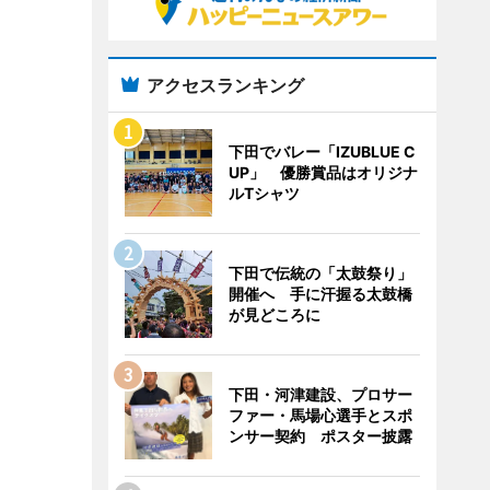
アクセスランキング
下田でバレー「IZUBLUE C
UP」 優勝賞品はオリジナ
ルTシャツ
下田で伝統の「太鼓祭り」
開催へ 手に汗握る太鼓橋
が見どころに
下田・河津建設、プロサー
ファー・馬場心選手とスポ
ンサー契約 ポスター披露