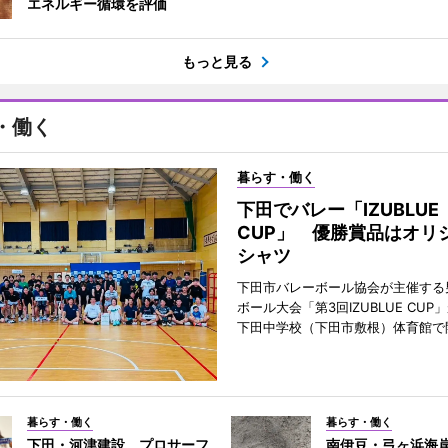
エネルギー循環を評価
もっと見る
・働く
暮らす・働く
下田でバレー「IZUBLUE
CUP」 優勝賞品はオリ
シャツ
下田市バレーボール協会が主催する
ボール大会「第3回IZUBLUE CUP
下田中学校（下田市敷根）体育館で
暮らす・働く
暮らす・働く
下田・河津建設、プロサーフ
南伊豆・弓ヶ浜海