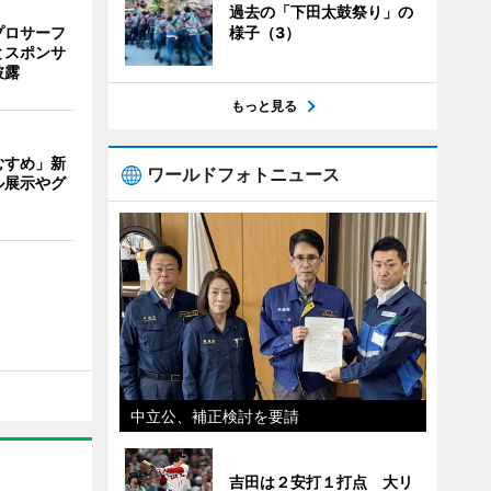
過去の「下田太鼓祭り」の
プロサーフ
様子（3）
とスポンサ
披露
もっと見る
むすめ」新
ワールドフォトニュース
ル展示やグ
中立公、補正検討を要請
吉田は２安打１打点 大リ