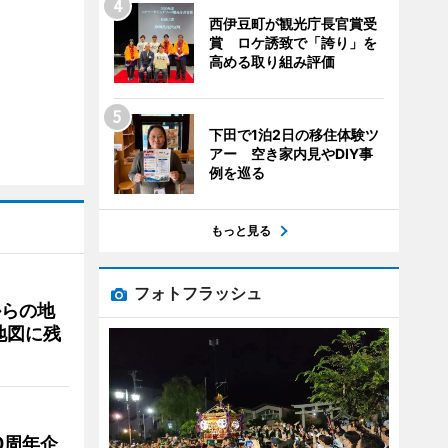
西伊豆町が観光庁長官賞受
賞 ロケ誘致で「誇り」を
高める取り組み評価
下田で1泊2日の移住体験ツ
アー 空き家内見やDIY事
例を巡る
もっと見る
フォトフラッシュ
からの地
地図に残
0周年企