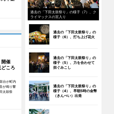
過去の「下田太鼓祭り」の様子（7）、ク
ライマックスの宮入り
過去の「下田太鼓祭り」の
様子（6）、打ち上げ花火
過去の「下田太鼓祭り」の
」開催
様子（5）、力を合わせて
見どころ
担ぐみこし
太鼓台が町内
過去の「下田太鼓祭り」の
音が鳴り響
様子（4）、早朝5時の金幣
田太鼓祭
（きんぺい）出発
。