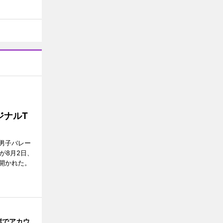
ジナルT
男子バレー
」が8月2日、
開かれた。
岸でアカウ