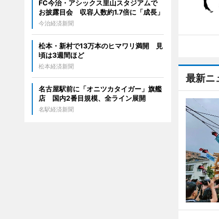
FC今治・アシックス里山スタジアムで
お披露目会 収容人数約1.7倍に「成長」
今治経済新聞
松本・新村で13万本のヒマワリ満開 見
頃は3週間ほど
松本経済新聞
最新ニ
名古屋駅前に「オニツカタイガー」旗艦
店 国内2番目規模、全ライン展開
名駅経済新聞