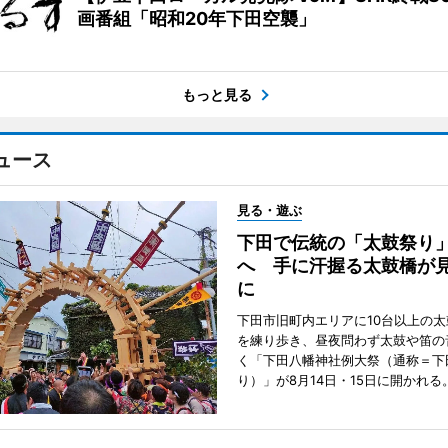
画番組「昭和20年下田空襲」
もっと見る
ュース
見る・遊ぶ
下田で伝統の「太鼓祭り
へ 手に汗握る太鼓橋が
に
下田市旧町内エリアに10台以上の
を練り歩き、昼夜問わず太鼓や笛の
く「下田八幡神社例大祭（通称＝下
り）」が8月14日・15日に開かれる