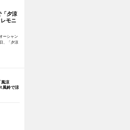
で「夕涼
セレモニ
オーシャン
1日、「夕涼
「風涼
ス風鈴で涼