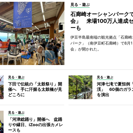
見る・遊ぶ
石廊崎オーシャンパーク
会」 来場100万人達成
ーも
伊豆半島最南端の観光拠点「石廊崎
パーク」（南伊豆町石廊崎）で8月
会」が開かれた。
見る・遊ぶ
見る・遊ぶ
下田で伝統の「太鼓祭り」開
河津七滝で夏恒例
催へ 手に汗握る太鼓橋が見
渓」 60個のガラ
どころに
を演出
見る・遊ぶ
「河津総踊り」開催へ 盆踊
りや縁日、iZooの出張カメレ
ースも