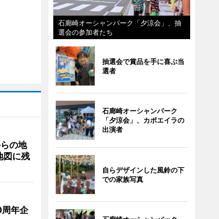
石廊崎オーシャンパーク「夕涼会」、抽
選会の参加者たち
抽選会で賞品を手に喜ぶ当
選者
石廊崎オーシャンパーク
「夕涼会」、カポエイラの
出演者
からの地
地図に残
自らデザインした風鈴の下
での家族写真
0周年企