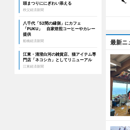
頭まつりににぎわい添える
秩父経済新聞
八千代「52間の縁側」にカフェ
「PUKU」 自家焙煎コーヒーやカレー
提供
船橋経済新聞
最新ニ
江東・清澄白河の雑貨店、猫アイテム専
門店「ネコシカ」としてリニューアル
江東経済新聞