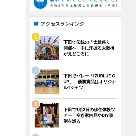
アクセスランキング
下田で伝統の「太鼓祭り」
開催へ 手に汗握る太鼓橋
が見どころに
下田でバレー「IZUBLUE C
UP」 優勝賞品はオリジナ
ルTシャツ
下田で1泊2日の移住体験ツ
アー 空き家内見やDIY事
例を巡る