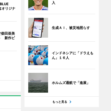
入
BLUE
はオリジナ
生成ＡＩ、被災地照らす
で柴田亜美
ト 新作ビ
インドネシアに「ドラえも
ん」１６人
ホルムズ通航で「進展」
もっと見る