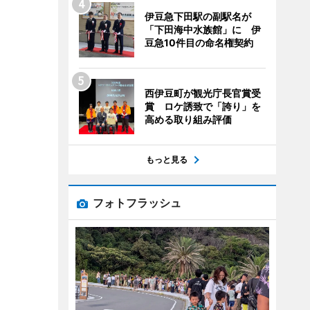
伊豆急下田駅の副駅名が
「下田海中水族館」に 伊
豆急10件目の命名権契約
西伊豆町が観光庁長官賞受
賞 ロケ誘致で「誇り」を
高める取り組み評価
もっと見る
フォトフラッシュ