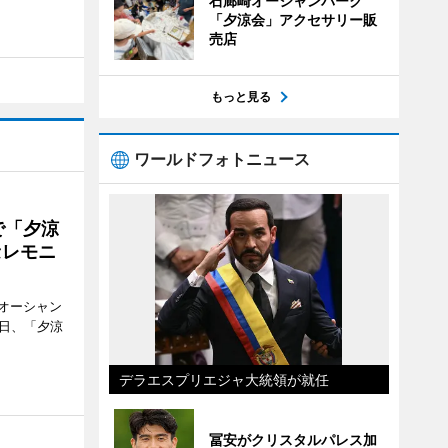
石廊崎オーシャンパーク
「夕涼会」アクセサリー販
売店
もっと見る
ワールドフォトニュース
で「夕涼
セレモニ
オーシャン
1日、「夕涼
デラエスプリエジャ大統領が就任
冨安がクリスタルパレス加