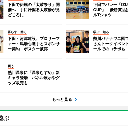
下田で伝統の「太鼓祭り」開
下田でバレー「IZU
催へ 手に汗握る太鼓橋が見
CUP」 優勝賞品
どころに
ルTシャツ
暮らす・働く
学ぶ・知る
下田・河津建設、プロサーフ
熱川バナナワニ園
ァー・馬場心選手とスポンサ
さんトークイベン
ー契約 ポスター披露
ールでのコラボも
買う
熱川温泉に「温泉むすめ」新
キャラ登場 パネル展示やグ
ッズ販売も
もっと見る
遊ぶ