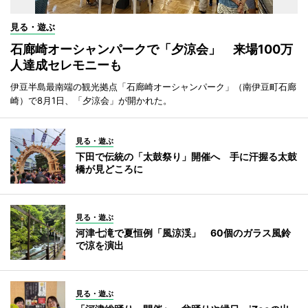
見る・遊ぶ
石廊崎オーシャンパークで「夕涼会」 来場100万
人達成セレモニーも
伊豆半島最南端の観光拠点「石廊崎オーシャンパーク」（南伊豆町石廊
崎）で8月1日、「夕涼会」が開かれた。
見る・遊ぶ
下田で伝統の「太鼓祭り」開催へ 手に汗握る太鼓
橋が見どころに
見る・遊ぶ
河津七滝で夏恒例「風涼渓」 60個のガラス風鈴
で涼を演出
見る・遊ぶ