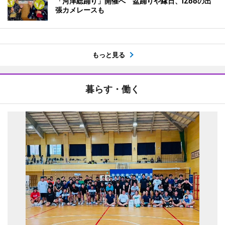
「河津総踊り」開催へ 盆踊りや縁日、iZooの出
張カメレースも
もっと見る
暮らす・働く