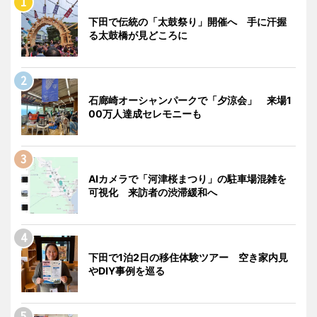
下田で伝統の「太鼓祭り」開催へ 手に汗握
る太鼓橋が見どころに
石廊崎オーシャンパークで「夕涼会」 来場1
00万人達成セレモニーも
AIカメラで「河津桜まつり」の駐車場混雑を
可視化 来訪者の渋滞緩和へ
下田で1泊2日の移住体験ツアー 空き家内見
やDIY事例を巡る