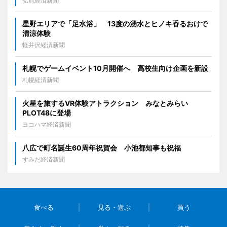
弘前経済新聞
星野エリアで「足水浴」 13度の湧水とヒノキ香るおけで
清涼体験
軽井沢経済新聞
札幌でゲームイベント10月開催へ 高校生向け企画を新設
札幌経済新聞
火星を旅するVR体験アトラクション みなとみらい
PLOT48に登場
ヨコハマ経済新聞
八広で町名誕生60周年祝賀会 小池都知事も祝福
すみだ経済新聞
食べる
見る・遊ぶ
買う