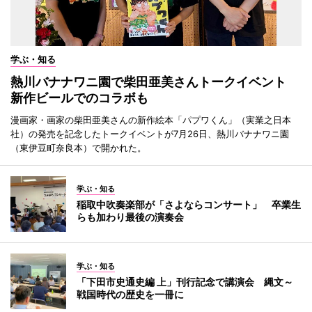
学ぶ・知る
熱川バナナワニ園で柴田亜美さんトークイベント
新作ビールでのコラボも
漫画家・画家の柴田亜美さんの新作絵本「パプワくん」（実業之日本
社）の発売を記念したトークイベントが7月26日、熱川バナナワニ園
（東伊豆町奈良本）で開かれた。
学ぶ・知る
稲取中吹奏楽部が「さよならコンサート」 卒業生
らも加わり最後の演奏会
学ぶ・知る
「下田市史通史編 上」刊行記念で講演会 縄文～
戦国時代の歴史を一冊に