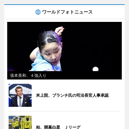
ワールドフォトニュース
張本美和、４強入り
米上院、ブランチ氏の司法長官人事承認
柏、開幕白星 Ｊリーグ