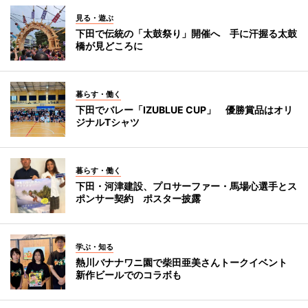
見る・遊ぶ
下田で伝統の「太鼓祭り」開催へ 手に汗握る太鼓
橋が見どころに
暮らす・働く
下田でバレー「IZUBLUE CUP」 優勝賞品はオリ
ジナルTシャツ
暮らす・働く
下田・河津建設、プロサーファー・馬場心選手とス
ポンサー契約 ポスター披露
学ぶ・知る
熱川バナナワニ園で柴田亜美さんトークイベント
新作ビールでのコラボも