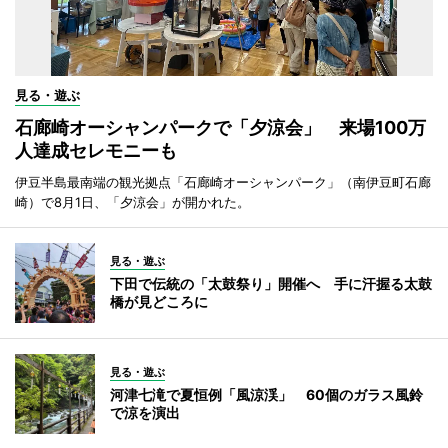
見る・遊ぶ
石廊崎オーシャンパークで「夕涼会」 来場100万
人達成セレモニーも
伊豆半島最南端の観光拠点「石廊崎オーシャンパーク」（南伊豆町石廊
崎）で8月1日、「夕涼会」が開かれた。
見る・遊ぶ
下田で伝統の「太鼓祭り」開催へ 手に汗握る太鼓
橋が見どころに
見る・遊ぶ
河津七滝で夏恒例「風涼渓」 60個のガラス風鈴
で涼を演出