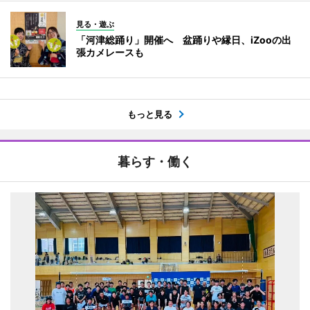
見る・遊ぶ
「河津総踊り」開催へ 盆踊りや縁日、iZooの出
張カメレースも
もっと見る
暮らす・働く