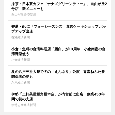
抹茶・日本茶カフェ「ナナズグリーンティー」、自由が丘2
号店 新メニューも
自由が丘経済新聞
香港・ifcに「フォーシーズンズ」直営ケーキショップ ポッ
プアップ出店
香港経済新聞
小倉・魚町の台湾料理店「麗白」が10周年 小倉南産の台
湾野菜使う
小倉経済新聞
夏の八戸三社大祭で冬の「えんぶり」公演 青森ねぶた祭
関係者の姿も
八戸経済新聞
伊勢「二軒茶屋餅角屋本店」が内宮前に出店 創業450年
間で初の支店
伊勢志摩経済新聞