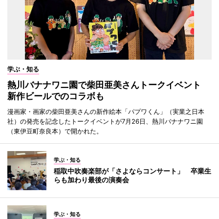
学ぶ・知る
熱川バナナワニ園で柴田亜美さんトークイベント
新作ビールでのコラボも
漫画家・画家の柴田亜美さんの新作絵本「パプワくん」（実業之日本
社）の発売を記念したトークイベントが7月26日、熱川バナナワニ園
（東伊豆町奈良本）で開かれた。
学ぶ・知る
稲取中吹奏楽部が「さよならコンサート」 卒業生
らも加わり最後の演奏会
学ぶ・知る