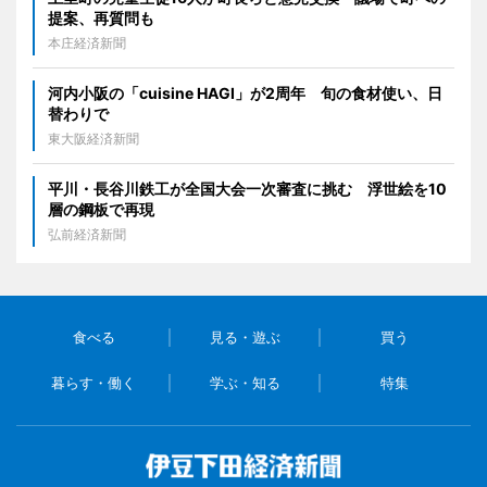
提案、再質問も
本庄経済新聞
河内小阪の「cuisine HAGI」が2周年 旬の食材使い、日
替わりで
東大阪経済新聞
平川・長谷川鉄工が全国大会一次審査に挑む 浮世絵を10
層の鋼板で再現
弘前経済新聞
食べる
見る・遊ぶ
買う
暮らす・働く
学ぶ・知る
特集