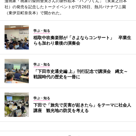
漫画家・画家の柴田亜美さんの新作絵本「パプワくん」（実業之日本
社）の発売を記念したトークイベントが7月26日、熱川バナナワニ園
（東伊豆町奈良本）で開かれた。
学ぶ・知る
稲取中吹奏楽部が「さよならコンサート」 卒業生
らも加わり最後の演奏会
学ぶ・知る
「下田市史通史編 上」刊行記念で講演会 縄文～
戦国時代の歴史を一冊に
学ぶ・知る
下田で「旅先で災害が起きたら」をテーマに社会人
講座 観光地の防災を考える