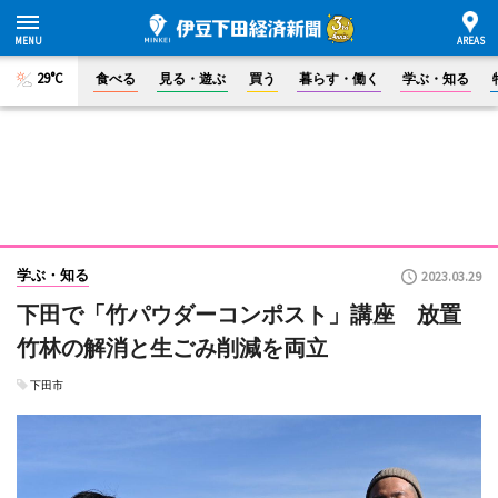
29°C
食べる
見る・遊ぶ
買う
暮らす・働く
学ぶ・知る
学ぶ・知る
2023.03.29
下田で「竹パウダーコンポスト」講座 放置
竹林の解消と生ごみ削減を両立
下田市