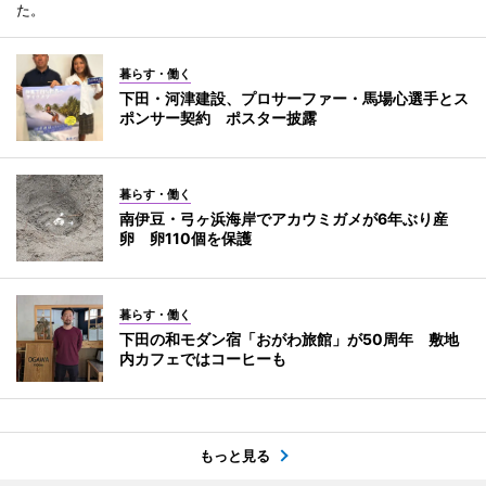
た。
暮らす・働く
下田・河津建設、プロサーファー・馬場心選手とス
ポンサー契約 ポスター披露
暮らす・働く
南伊豆・弓ヶ浜海岸でアカウミガメが6年ぶり産
卵 卵110個を保護
暮らす・働く
下田の和モダン宿「おがわ旅館」が50周年 敷地
内カフェではコーヒーも
もっと見る