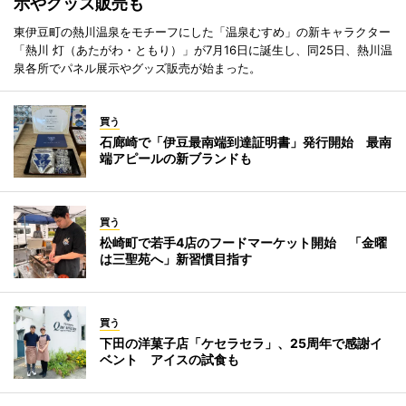
示やグッズ販売も
東伊豆町の熱川温泉をモチーフにした「温泉むすめ」の新キャラクター
「熱川 灯（あたがわ・ともり）」が7月16日に誕生し、同25日、熱川温
泉各所でパネル展示やグッズ販売が始まった。
買う
石廊崎で「伊豆最南端到達証明書」発行開始 最南
端アピールの新ブランドも
買う
松崎町で若手4店のフードマーケット開始 「金曜
は三聖苑へ」新習慣目指す
買う
下田の洋菓子店「ケセラセラ」、25周年で感謝イ
ベント アイスの試食も