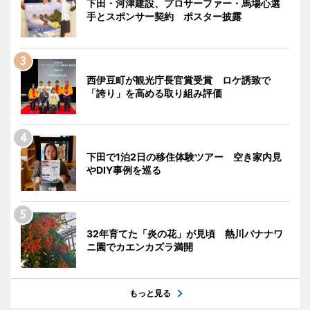
下田・河津建設、プロサーファー・馬場心選
手とスポンサー契約 ポスター披露
西伊豆町が観光庁長官賞受賞 ロケ誘致で
「誇り」を高める取り組み評価
下田で1泊2日の移住体験ツアー 空き家内見
やDIY事例を巡る
32年育てた「炎の花」が見頃 熱川バナナワ
ニ園でカエンカズラ満開
もっと見る