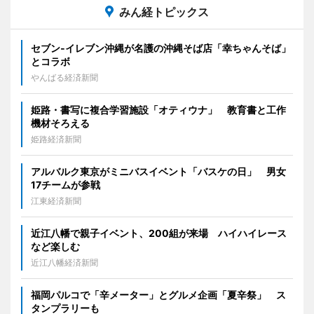
みん経トピックス
セブン‐イレブン沖縄が名護の沖縄そば店「幸ちゃんそば」
とコラボ
やんばる経済新聞
姫路・書写に複合学習施設「オティウナ」 教育書と工作
機材そろえる
姫路経済新聞
アルバルク東京がミニバスイベント「バスケの日」 男女
17チームが参戦
江東経済新聞
近江八幡で親子イベント、200組が来場 ハイハイレース
など楽しむ
近江八幡経済新聞
福岡パルコで「辛メーター」とグルメ企画「夏辛祭」 ス
タンプラリーも