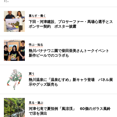
た。
暮らす・働く
下田・河津建設、プロサーファー・馬場心選手とス
ポンサー契約 ポスター披露
学ぶ・知る
熱川バナナワニ園で柴田亜美さんトークイベント
新作ビールでのコラボも
買う
熱川温泉に「温泉むすめ」新キャラ登場 パネル展
示やグッズ販売も
見る・遊ぶ
河津七滝で夏恒例「風涼渓」 60個のガラス風鈴
で涼を演出