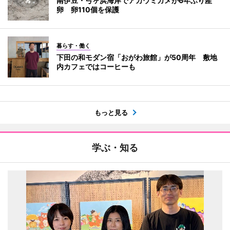
南伊豆・弓ヶ浜海岸でアカウミガメが6年ぶり産
卵 卵110個を保護
暮らす・働く
下田の和モダン宿「おがわ旅館」が50周年 敷地
内カフェではコーヒーも
もっと見る
学ぶ・知る