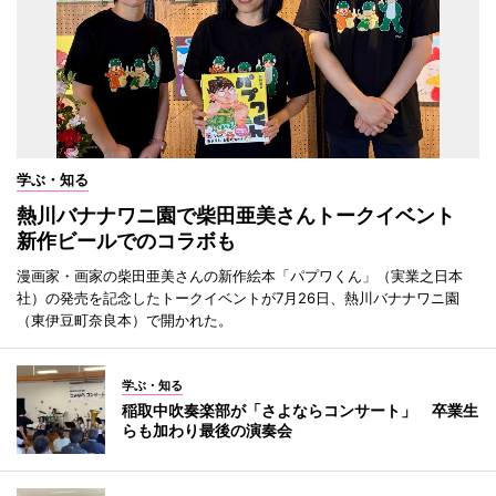
学ぶ・知る
熱川バナナワニ園で柴田亜美さんトークイベント
新作ビールでのコラボも
漫画家・画家の柴田亜美さんの新作絵本「パプワくん」（実業之日本
社）の発売を記念したトークイベントが7月26日、熱川バナナワニ園
（東伊豆町奈良本）で開かれた。
学ぶ・知る
稲取中吹奏楽部が「さよならコンサート」 卒業生
らも加わり最後の演奏会