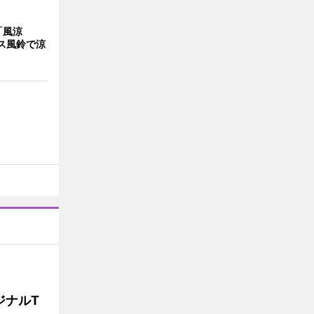
「風涼
ス風鈴で涼
ジナルT