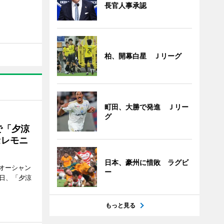
長官人事承認
柏、開幕白星 Ｊリーグ
町田、大勝で発進 Ｊリー
グ
で「夕涼
セレモニ
日本、豪州に惜敗 ラグビ
オーシャン
ー
1日、「夕涼
もっと見る