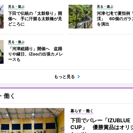
見る・遊ぶ
見る・遊ぶ
下田で伝統の「太鼓祭り」開
河津七滝で夏恒例
催へ 手に汗握る太鼓橋が見
渓」 60個のガラ
どころに
を演出
見る・遊ぶ
「河津総踊り」開催へ 盆踊
りや縁日、iZooの出張カメレ
ースも
もっと見る
・働く
暮らす・働く
下田でバレー「IZUBLUE
CUP」 優勝賞品はオリ