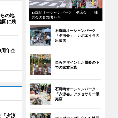
石廊崎オーシャンパーク「夕涼会」、抽
からの地
選会の参加者たち
地図に残
石廊崎オーシャンパーク
「夕涼会」、カポエイラの
出演者
0周年企
自らデザインした風鈴の下
での家族写真
石廊崎オーシャンパーク
「夕涼会」アクセサリー販
売店
で「夕涼