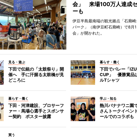
会」 来場100万人達成
ーも
伊豆半島最南端の観光拠点「石廊崎
パーク」（南伊豆町石廊崎）で8月
会」が開かれた。
見る・遊ぶ
暮らす・働く
下田で伝統の「太鼓祭り」開
下田でバレー「IZU
催へ 手に汗握る太鼓橋が見
CUP」 優勝賞品
どころに
ルTシャツ
暮らす・働く
学ぶ・知る
下田・河津建設、プロサーフ
熱川バナナワニ園
ァー・馬場心選手とスポンサ
さんトークイベン
ー契約 ポスター披露
ールでのコラボも
買う