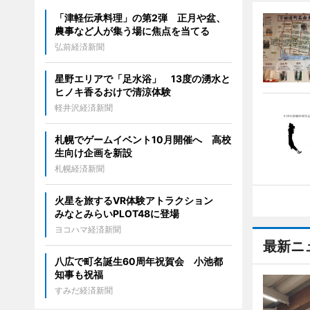
「津軽伝承料理」の第2弾 正月や盆、
農事など人が集う場に焦点を当てる
弘前経済新聞
星野エリアで「足水浴」 13度の湧水と
ヒノキ香るおけで清涼体験
軽井沢経済新聞
札幌でゲームイベント10月開催へ 高校
生向け企画を新設
札幌経済新聞
火星を旅するVR体験アトラクション
みなとみらいPLOT48に登場
ヨコハマ経済新聞
最新ニ
八広で町名誕生60周年祝賀会 小池都
知事も祝福
すみだ経済新聞