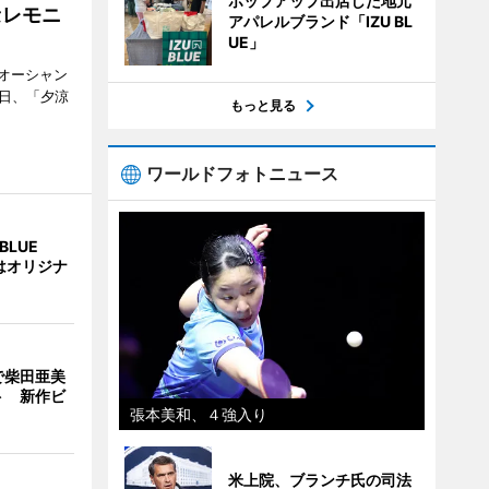
ポップアップ出店した地元
セレモニ
アパレルブランド「IZU BL
UE」
オーシャン
1日、「夕涼
もっと見る
ワールドフォトニュース
BLUE
はオリジナ
で柴田亜美
ト 新作ビ
張本美和、４強入り
米上院、ブランチ氏の司法