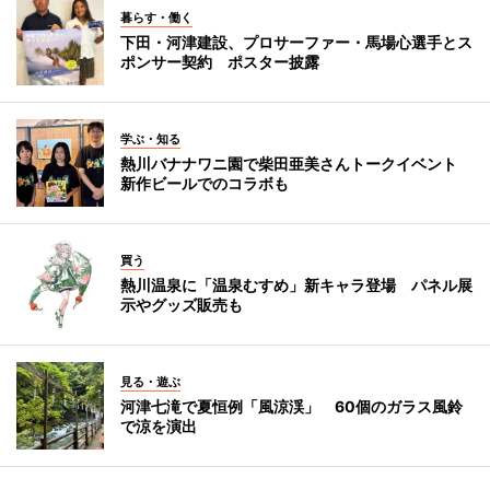
暮らす・働く
下田・河津建設、プロサーファー・馬場心選手とス
ポンサー契約 ポスター披露
学ぶ・知る
熱川バナナワニ園で柴田亜美さんトークイベント
新作ビールでのコラボも
買う
熱川温泉に「温泉むすめ」新キャラ登場 パネル展
示やグッズ販売も
見る・遊ぶ
河津七滝で夏恒例「風涼渓」 60個のガラス風鈴
で涼を演出