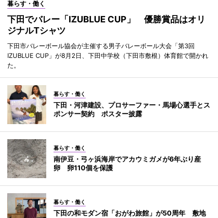
暮らす・働く
下田でバレー「IZUBLUE CUP」 優勝賞品はオリ
ジナルTシャツ
下田市バレーボール協会が主催する男子バレーボール大会「第3回
IZUBLUE CUP」が8月2日、下田中学校（下田市敷根）体育館で開かれ
た。
暮らす・働く
下田・河津建設、プロサーファー・馬場心選手とス
ポンサー契約 ポスター披露
暮らす・働く
南伊豆・弓ヶ浜海岸でアカウミガメが6年ぶり産
卵 卵110個を保護
暮らす・働く
下田の和モダン宿「おがわ旅館」が50周年 敷地