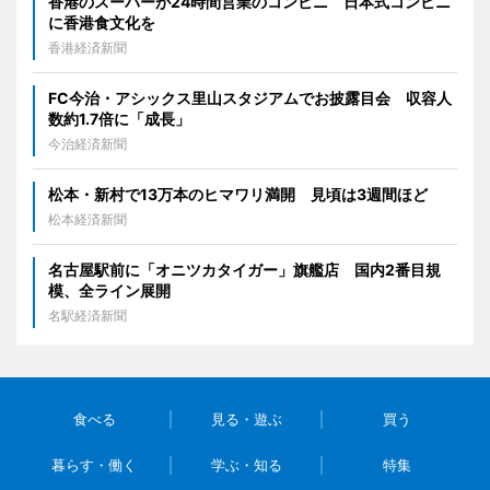
香港のスーパーが24時間営業のコンビニ 日本式コンビニ
に香港食文化を
香港経済新聞
FC今治・アシックス里山スタジアムでお披露目会 収容人
数約1.7倍に「成長」
今治経済新聞
松本・新村で13万本のヒマワリ満開 見頃は3週間ほど
松本経済新聞
名古屋駅前に「オニツカタイガー」旗艦店 国内2番目規
模、全ライン展開
名駅経済新聞
食べる
見る・遊ぶ
買う
暮らす・働く
学ぶ・知る
特集