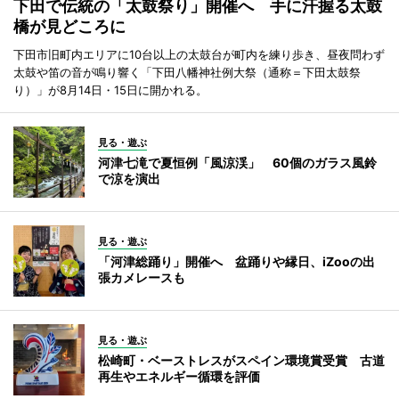
下田で伝統の「太鼓祭り」開催へ 手に汗握る太鼓
橋が見どころに
下田市旧町内エリアに10台以上の太鼓台が町内を練り歩き、昼夜問わず
太鼓や笛の音が鳴り響く「下田八幡神社例大祭（通称＝下田太鼓祭
り）」が8月14日・15日に開かれる。
見る・遊ぶ
河津七滝で夏恒例「風涼渓」 60個のガラス風鈴
で涼を演出
見る・遊ぶ
「河津総踊り」開催へ 盆踊りや縁日、iZooの出
張カメレースも
見る・遊ぶ
松崎町・ベーストレスがスペイン環境賞受賞 古道
再生やエネルギー循環を評価