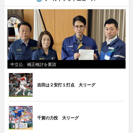
中立公、補正検討を要請
吉田は２安打１打点 大リーグ
千賀の力投 大リーグ