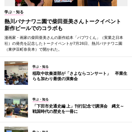
学ぶ・知る
熱川バナナワニ園で柴田亜美さんトークイベント
新作ビールでのコラボも
漫画家・画家の柴田亜美さんの新作絵本「パプワくん」（実業之日本
社）の発売を記念したトークイベントが7月26日、熱川バナナワニ園
（東伊豆町奈良本）で開かれた。
学ぶ・知る
稲取中吹奏楽部が「さよならコンサート」 卒業生
らも加わり最後の演奏会
学ぶ・知る
「下田市史通史編 上」刊行記念で講演会 縄文～
戦国時代の歴史を一冊に
学ぶ・知る