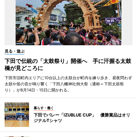
見る・遊ぶ
下田で伝統の「太鼓祭り」開催へ 手に汗握る太鼓
橋が見どころに
下田市旧町内エリアに10台以上の太鼓台が町内を練り歩き、昼夜問わず
太鼓や笛の音が鳴り響く「下田八幡神社例大祭（通称＝下田太鼓祭
り）」が8月14日・15日に開かれる。
暮らす・働く
下田でバレー「IZUBLUE CUP」 優勝賞品はオリ
ジナルTシャツ