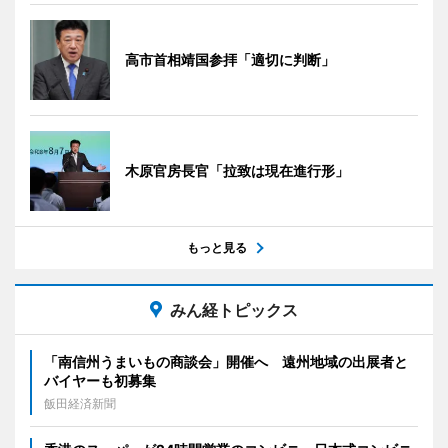
高市首相靖国参拝「適切に判断」
木原官房長官「拉致は現在進行形」
もっと見る
みん経トピックス
「南信州うまいもの商談会」開催へ 遠州地域の出展者と
バイヤーも初募集
飯田経済新聞