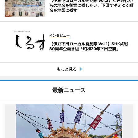
【伊豆下田ローカル発見隊 Vol.2】江戸時代か
らの地名を後世に残したい、下田で消えゆく町
名を地図に残す
インタビュー
【伊豆下田ローカル発見隊 Vol.1】SHK終戦
80周年企画番組「昭和20年下田空襲」
もっと見る
最新ニュース