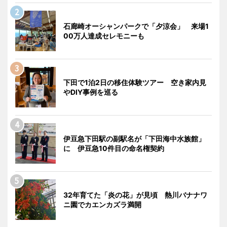
石廊崎オーシャンパークで「夕涼会」 来場1
00万人達成セレモニーも
下田で1泊2日の移住体験ツアー 空き家内見
やDIY事例を巡る
伊豆急下田駅の副駅名が「下田海中水族館」
に 伊豆急10件目の命名権契約
32年育てた「炎の花」が見頃 熱川バナナワ
ニ園でカエンカズラ満開