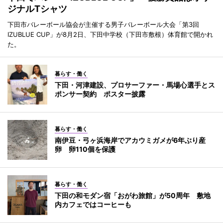
ジナルTシャツ
下田市バレーボール協会が主催する男子バレーボール大会「第3回
IZUBLUE CUP」が8月2日、下田中学校（下田市敷根）体育館で開かれ
た。
暮らす・働く
下田・河津建設、プロサーファー・馬場心選手とス
ポンサー契約 ポスター披露
暮らす・働く
南伊豆・弓ヶ浜海岸でアカウミガメが6年ぶり産
卵 卵110個を保護
暮らす・働く
下田の和モダン宿「おがわ旅館」が50周年 敷地
内カフェではコーヒーも