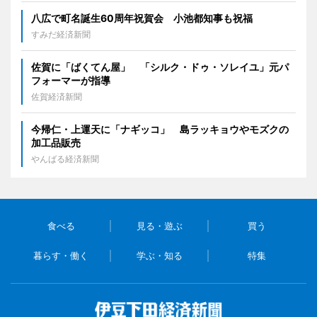
八広で町名誕生60周年祝賀会 小池都知事も祝福
すみだ経済新聞
佐賀に「ばくてん屋」 「シルク・ドゥ・ソレイユ」元パ
フォーマーが指導
佐賀経済新聞
今帰仁・上運天に「ナギッコ」 島ラッキョウやモズクの
加工品販売
やんばる経済新聞
食べる
見る・遊ぶ
買う
暮らす・働く
学ぶ・知る
特集