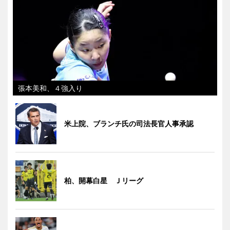
張本美和、４強入り
米上院、ブランチ氏の司法長官人事承認
柏、開幕白星 Ｊリーグ