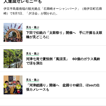
人達成セレモニーも
伊豆半島最南端の観光拠点「石廊崎オーシャンパーク」（南伊豆町石廊
崎）で8月1日、「夕涼会」が開かれた。
見る・遊ぶ
下田で伝統の「太鼓祭り」開催へ 手に汗握る太鼓
橋が見どころに
見る・遊ぶ
河津七滝で夏恒例「風涼渓」 60個のガラス風鈴
で涼を演出
見る・遊ぶ
「河津総踊り」開催へ 盆踊りや縁日、iZooの出
張カメレースも