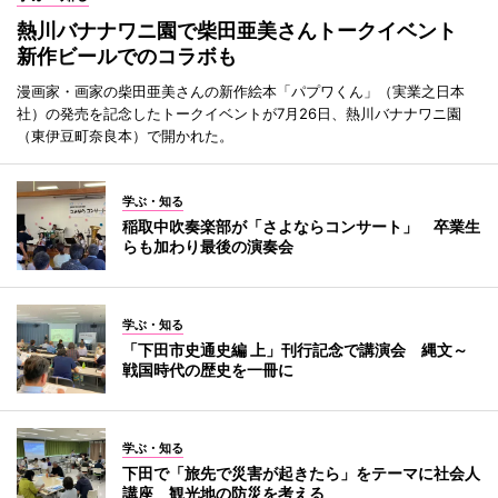
熱川バナナワニ園で柴田亜美さんトークイベント
新作ビールでのコラボも
漫画家・画家の柴田亜美さんの新作絵本「パプワくん」（実業之日本
社）の発売を記念したトークイベントが7月26日、熱川バナナワニ園
（東伊豆町奈良本）で開かれた。
学ぶ・知る
稲取中吹奏楽部が「さよならコンサート」 卒業生
らも加わり最後の演奏会
学ぶ・知る
「下田市史通史編 上」刊行記念で講演会 縄文～
戦国時代の歴史を一冊に
学ぶ・知る
下田で「旅先で災害が起きたら」をテーマに社会人
講座 観光地の防災を考える