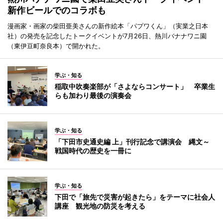
新作ビールでのコラボも
漫画家・画家の柴田亜美さんの新作絵本「パプワくん」（実業之日本
社）の発売を記念したトークイベントが7月26日、熱川バナナワニ園
（東伊豆町奈良本）で開かれた。
学ぶ・知る
稲取中吹奏楽部が「さよならコンサート」 卒業生
らも加わり最後の演奏会
学ぶ・知る
「下田市史通史編 上」刊行記念で講演会 縄文～
戦国時代の歴史を一冊に
学ぶ・知る
下田で「旅先で災害が起きたら」をテーマに社会人
講座 観光地の防災を考える