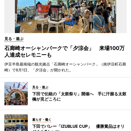
見る・遊ぶ
石廊崎オーシャンパークで「夕涼会」 来場100万
人達成セレモニーも
伊豆半島最南端の観光拠点「石廊崎オーシャンパーク」（南伊豆町石廊
崎）で8月1日、「夕涼会」が開かれた。
見る・遊ぶ
下田で伝統の「太鼓祭り」開催へ 手に汗握る太鼓
橋が見どころに
暮らす・働く
下田でバレー「IZUBLUE CUP」 優勝賞品はオリ