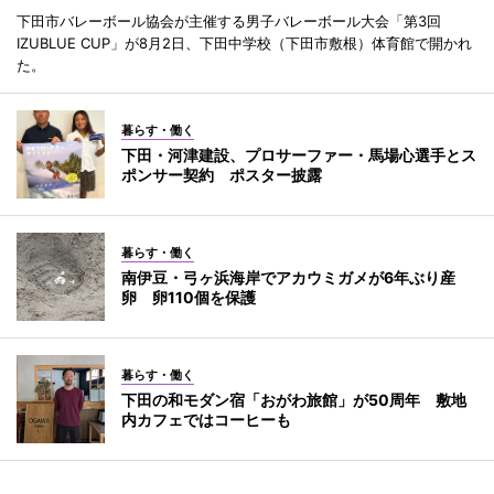
下田市バレーボール協会が主催する男子バレーボール大会「第3回
IZUBLUE CUP」が8月2日、下田中学校（下田市敷根）体育館で開かれ
た。
暮らす・働く
下田・河津建設、プロサーファー・馬場心選手とス
ポンサー契約 ポスター披露
暮らす・働く
南伊豆・弓ヶ浜海岸でアカウミガメが6年ぶり産
卵 卵110個を保護
暮らす・働く
下田の和モダン宿「おがわ旅館」が50周年 敷地
内カフェではコーヒーも