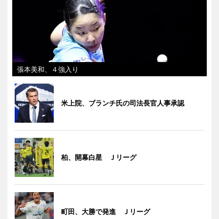
張本美和、４強入り
米上院、ブランチ氏の司法長官人事承認
柏、開幕白星 Ｊリーグ
町田、大勝で発進 Ｊリーグ