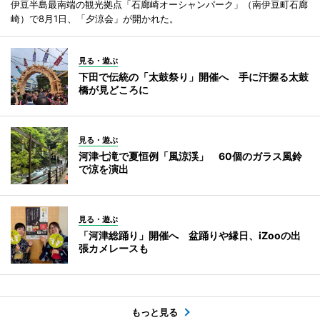
伊豆半島最南端の観光拠点「石廊崎オーシャンパーク」（南伊豆町石廊
崎）で8月1日、「夕涼会」が開かれた。
見る・遊ぶ
下田で伝統の「太鼓祭り」開催へ 手に汗握る太鼓
橋が見どころに
見る・遊ぶ
河津七滝で夏恒例「風涼渓」 60個のガラス風鈴
で涼を演出
見る・遊ぶ
「河津総踊り」開催へ 盆踊りや縁日、iZooの出
張カメレースも
もっと見る