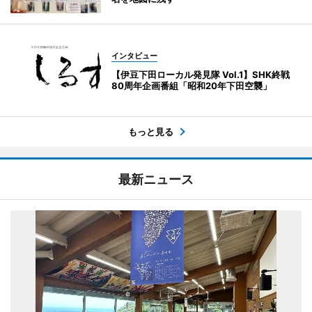
インタビュー
【伊豆下田ローカル発見隊 Vol.1】SHK終戦
80周年企画番組「昭和20年下田空襲」
もっと見る
最新ニュース