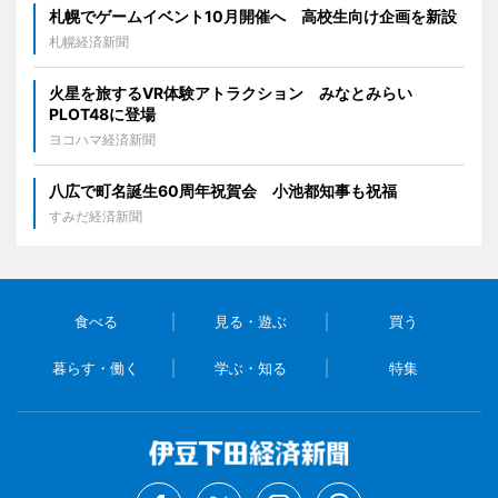
札幌でゲームイベント10月開催へ 高校生向け企画を新設
札幌経済新聞
火星を旅するVR体験アトラクション みなとみらい
PLOT48に登場
ヨコハマ経済新聞
八広で町名誕生60周年祝賀会 小池都知事も祝福
すみだ経済新聞
食べる
見る・遊ぶ
買う
暮らす・働く
学ぶ・知る
特集