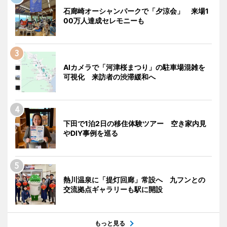
石廊崎オーシャンパークで「夕涼会」 来場1
00万人達成セレモニーも
AIカメラで「河津桜まつり」の駐車場混雑を
可視化 来訪者の渋滞緩和へ
下田で1泊2日の移住体験ツアー 空き家内見
やDIY事例を巡る
熱川温泉に「提灯回廊」常設へ 九フンとの
交流拠点ギャラリーも駅に開設
もっと見る