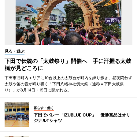
見る・遊ぶ
下田で伝統の「太鼓祭り」開催へ 手に汗握る太鼓
橋が見どころに
下田市旧町内エリアに10台以上の太鼓台が町内を練り歩き、昼夜問わず
太鼓や笛の音が鳴り響く「下田八幡神社例大祭（通称＝下田太鼓祭
り）」が8月14日・15日に開かれる。
暮らす・働く
下田でバレー「IZUBLUE CUP」 優勝賞品はオリ
ジナルTシャツ