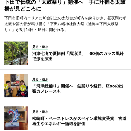
下田で伝統の「太鼓祭り」開催へ 手に汗握る太鼓
橋が見どころに
下田市旧町内エリアに10台以上の太鼓台が町内を練り歩き、昼夜問わず
太鼓や笛の音が鳴り響く「下田八幡神社例大祭（通称＝下田太鼓祭
り）」が8月14日・15日に開かれる。
見る・遊ぶ
河津七滝で夏恒例「風涼渓」 60個のガラス風鈴
で涼を演出
見る・遊ぶ
「河津総踊り」開催へ 盆踊りや縁日、iZooの出
張カメレースも
見る・遊ぶ
松崎町・ベーストレスがスペイン環境賞受賞 古道
再生やエネルギー循環を評価