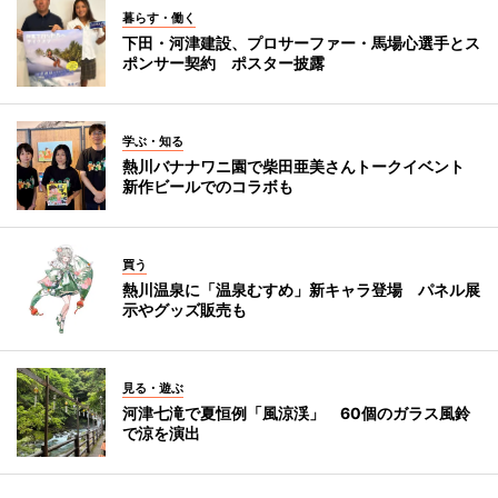
暮らす・働く
下田・河津建設、プロサーファー・馬場心選手とス
ポンサー契約 ポスター披露
学ぶ・知る
熱川バナナワニ園で柴田亜美さんトークイベント
新作ビールでのコラボも
買う
熱川温泉に「温泉むすめ」新キャラ登場 パネル展
示やグッズ販売も
見る・遊ぶ
河津七滝で夏恒例「風涼渓」 60個のガラス風鈴
で涼を演出