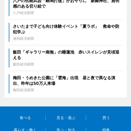
八戸の伝統武芸「騎馬打毬」がお守りに 新羅神社、透明
感のある切り絵で
八戸経済新聞
さいたまで子ども向け体験イベント「夏ラボ」 救命や防
犯学ぶ
浦和経済新聞
飯田「ギャラリー南無」の睡蓮池 赤いスイレンが見頃迎
える
飯田経済新聞
梅田・うめきた公園に「雲海」出現 昼と夜で異なる演
出、昨年は50万人来場
梅田経済新聞
食べる
見る・遊ぶ
買う
暮らす・働く
学ぶ・知る
特集