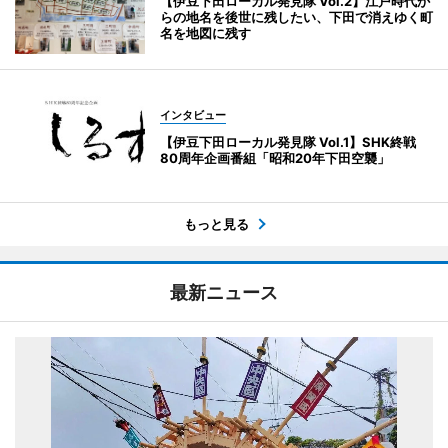
【伊豆下田ローカル発見隊 Vol.2】江戸時代か
らの地名を後世に残したい、下田で消えゆく町
名を地図に残す
インタビュー
【伊豆下田ローカル発見隊 Vol.1】SHK終戦
80周年企画番組「昭和20年下田空襲」
もっと見る
最新ニュース