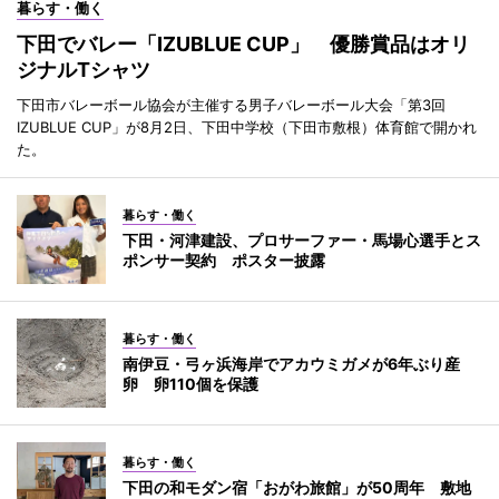
暮らす・働く
下田でバレー「IZUBLUE CUP」 優勝賞品はオリ
ジナルTシャツ
下田市バレーボール協会が主催する男子バレーボール大会「第3回
IZUBLUE CUP」が8月2日、下田中学校（下田市敷根）体育館で開かれ
た。
暮らす・働く
下田・河津建設、プロサーファー・馬場心選手とス
ポンサー契約 ポスター披露
暮らす・働く
南伊豆・弓ヶ浜海岸でアカウミガメが6年ぶり産
卵 卵110個を保護
暮らす・働く
下田の和モダン宿「おがわ旅館」が50周年 敷地