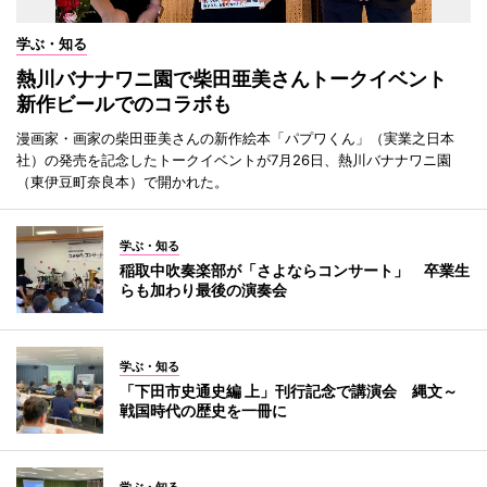
学ぶ・知る
熱川バナナワニ園で柴田亜美さんトークイベント
新作ビールでのコラボも
漫画家・画家の柴田亜美さんの新作絵本「パプワくん」（実業之日本
社）の発売を記念したトークイベントが7月26日、熱川バナナワニ園
（東伊豆町奈良本）で開かれた。
学ぶ・知る
稲取中吹奏楽部が「さよならコンサート」 卒業生
らも加わり最後の演奏会
学ぶ・知る
「下田市史通史編 上」刊行記念で講演会 縄文～
戦国時代の歴史を一冊に
学ぶ・知る