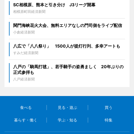
SC相模原、熊本と引き分け J3リーグ開幕
相模原町田経済新聞
関門海峡花火大会、無料エリアなしの門司側をライブ配信
小倉経済新聞
八広で「八八祭り」 1500人が提灯行列、多幸アートも
すみだ経済新聞
八戸の「騎馬打毬」、若手騎手の姿勇ましく 20年ぶりの
正式参拝も
八戸経済新聞
食べる
見る・遊ぶ
買う
暮らす・働く
学ぶ・知る
特集