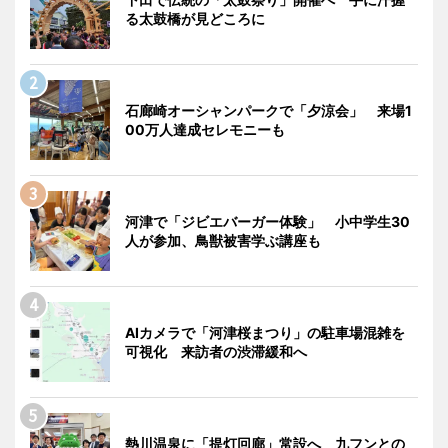
る太鼓橋が見どころに
石廊崎オーシャンパークで「夕涼会」 来場1
00万人達成セレモニーも
河津で「ジビエバーガー体験」 小中学生30
人が参加、鳥獣被害学ぶ講座も
AIカメラで「河津桜まつり」の駐車場混雑を
可視化 来訪者の渋滞緩和へ
熱川温泉に「提灯回廊」常設へ 九フンとの