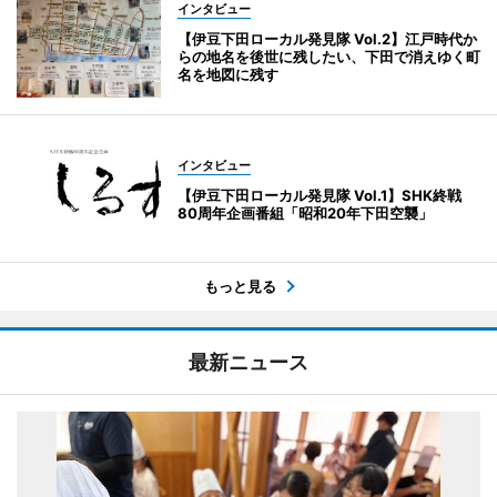
インタビュー
【伊豆下田ローカル発見隊 Vol.2】江戸時代か
らの地名を後世に残したい、下田で消えゆく町
名を地図に残す
インタビュー
【伊豆下田ローカル発見隊 Vol.1】SHK終戦
80周年企画番組「昭和20年下田空襲」
もっと見る
最新ニュース