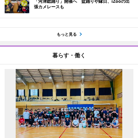
「河津総踊り」開催へ 盆踊りや縁日、iZooの出
張カメレースも
もっと見る
暮らす・働く