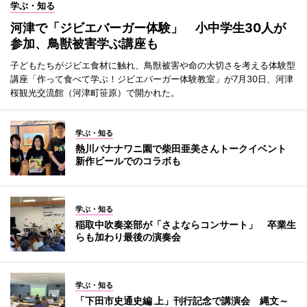
学ぶ・知る
河津で「ジビエバーガー体験」 小中学生30人が
参加、鳥獣被害学ぶ講座も
子どもたちがジビエ食材に触れ、鳥獣被害や命の大切さを考える体験型
講座「作って食べて学ぶ！ジビエバーガー体験教室」が7月30日、河津
桜観光交流館（河津町笹原）で開かれた。
学ぶ・知る
熱川バナナワニ園で柴田亜美さんトークイベント
新作ビールでのコラボも
学ぶ・知る
稲取中吹奏楽部が「さよならコンサート」 卒業生
らも加わり最後の演奏会
学ぶ・知る
「下田市史通史編 上」刊行記念で講演会 縄文～