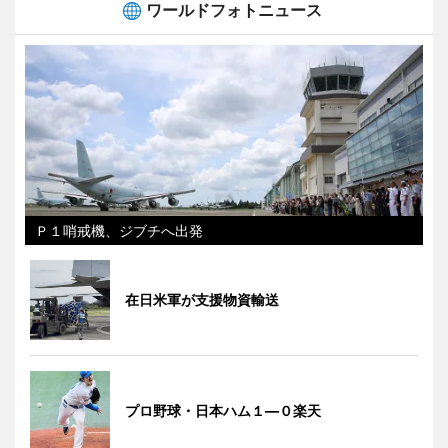
ワールドフォトニュース
Ｐ１哨戒機、ジブチへ出発
在日米軍が支援物資輸送
プロ野球・日本ハム１―０楽天