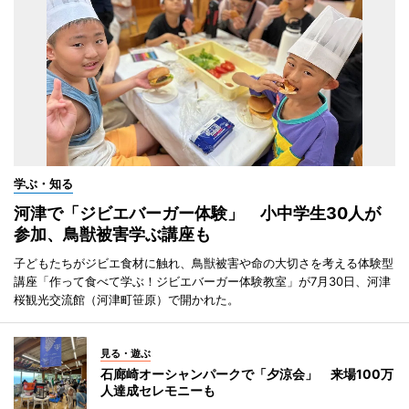
学ぶ・知る
河津で「ジビエバーガー体験」 小中学生30人が
参加、鳥獣被害学ぶ講座も
子どもたちがジビエ食材に触れ、鳥獣被害や命の大切さを考える体験型
講座「作って食べて学ぶ！ジビエバーガー体験教室」が7月30日、河津
桜観光交流館（河津町笹原）で開かれた。
見る・遊ぶ
石廊崎オーシャンパークで「夕涼会」 来場100万
人達成セレモニーも