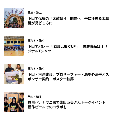
見る・遊ぶ
下田で伝統の「太鼓祭り」開催へ 手に汗握る太鼓
橋が見どころに
暮らす・働く
下田でバレー「IZUBLUE CUP」 優勝賞品はオリ
ジナルTシャツ
暮らす・働く
下田・河津建設、プロサーファー・馬場心選手とス
ポンサー契約 ポスター披露
学ぶ・知る
熱川バナナワニ園で柴田亜美さんトークイベント
新作ビールでのコラボも