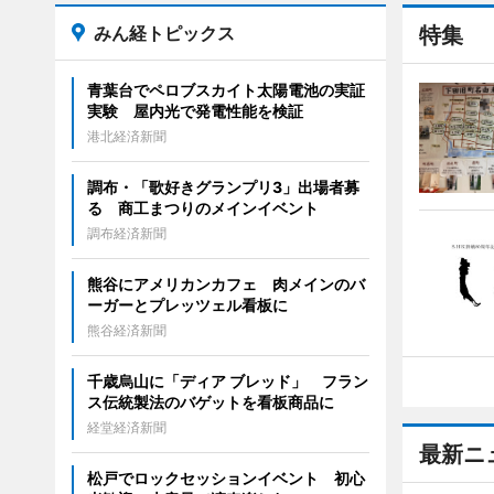
みん経トピックス
特集
青葉台でペロブスカイト太陽電池の実証
実験 屋内光で発電性能を検証
港北経済新聞
調布・「歌好きグランプリ3」出場者募
る 商工まつりのメインイベント
調布経済新聞
熊谷にアメリカンカフェ 肉メインのバ
ーガーとプレッツェル看板に
熊谷経済新聞
千歳烏山に「ディア ブレッド」 フラン
ス伝統製法のバゲットを看板商品に
経堂経済新聞
最新ニ
松戸でロックセッションイベント 初心