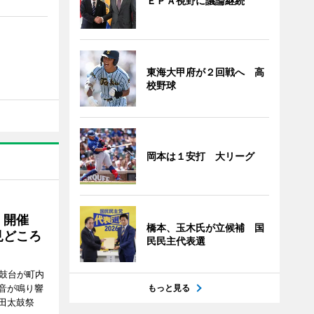
ＥＰＡ視野に議論継続
東海大甲府が２回戦へ 高
校野球
岡本は１安打 大リーグ
」開催
橋本、玉木氏が立候補 国
見どころ
民民主代表選
太鼓台が町内
音が鳴り響
もっと見る
田太鼓祭