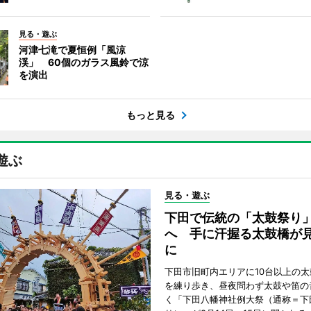
見る・遊ぶ
河津七滝で夏恒例「風涼
渓」 60個のガラス風鈴で涼
を演出
もっと見る
遊ぶ
見る・遊ぶ
下田で伝統の「太鼓祭り
へ 手に汗握る太鼓橋が
に
下田市旧町内エリアに10台以上の
を練り歩き、昼夜問わず太鼓や笛の
く「下田八幡神社例大祭（通称＝下