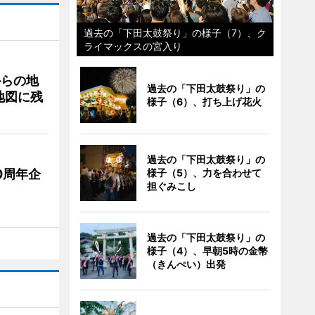
過去の「下田太鼓祭り」の様子（7）、ク
ライマックスの宮入り
からの地
過去の「下田太鼓祭り」の
地図に残
様子（6）、打ち上げ花火
過去の「下田太鼓祭り」の
0周年企
様子（5）、力を合わせて
担ぐみこし
過去の「下田太鼓祭り」の
様子（4）、早朝5時の金幣
（きんぺい）出発