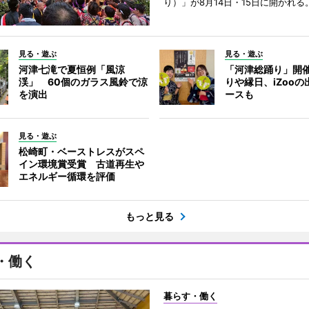
り）」が8月14日・15日に開かれる
見る・遊ぶ
見る・遊ぶ
河津七滝で夏恒例「風涼
「河津総踊り」開
渓」 60個のガラス風鈴で涼
りや縁日、iZoo
を演出
ースも
見る・遊ぶ
松崎町・ベーストレスがスペ
イン環境賞受賞 古道再生や
エネルギー循環を評価
もっと見る
・働く
暮らす・働く