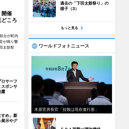
過去の「下田太鼓祭り」の
様子（3）
」開催
見どころ
もっと見る
太鼓台が町内
音が鳴り響
ワールドフォトニュース
田太鼓祭
。
プロサーフ
とスポンサ
披露
木原官房長官「拉致は現在進行形」
むすめ」新
ル展示やグ