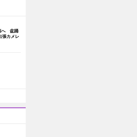
。
催へ 盆踊
の出張カメレ