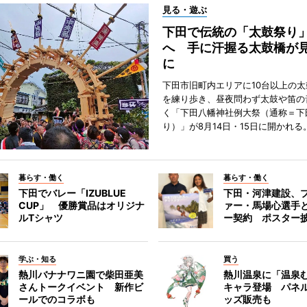
見る・遊ぶ
下田で伝統の「太鼓祭り
へ 手に汗握る太鼓橋が
に
下田市旧町内エリアに10台以上の
を練り歩き、昼夜問わず太鼓や笛の
く「下田八幡神社例大祭（通称＝下
り）」が8月14日・15日に開かれる
暮らす・働く
暮らす・働く
下田でバレー「IZUBLUE
下田・河津建設、
CUP」 優勝賞品はオリジナ
ァー・馬場心選手
ルTシャツ
ー契約 ポスター
学ぶ・知る
買う
熱川バナナワニ園で柴田亜美
熱川温泉に「温泉
さんトークイベント 新作ビ
キャラ登場 パネ
ールでのコラボも
ッズ販売も