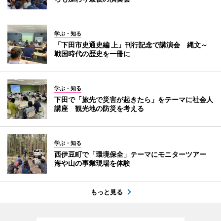
学ぶ・知る
「下田市史通史編 上」刊行記念で講演会 縄文～
戦国時代の歴史を一冊に
学ぶ・知る
下田で「旅先で災害が起きたら」をテーマに社会人
講座 観光地の防災を考える
学ぶ・知る
西伊豆町で「環境保全」テーマにモニターツアー
海や山の事業現場を体験
もっと見る