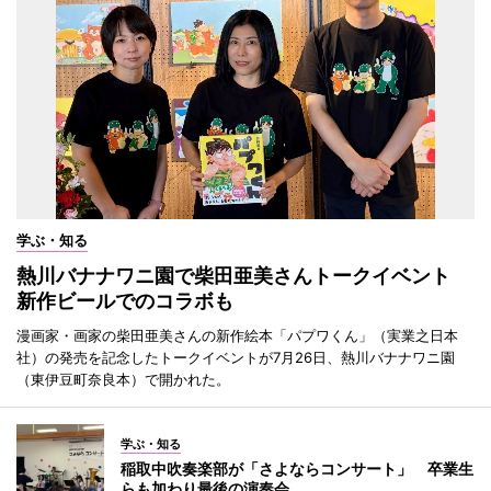
学ぶ・知る
熱川バナナワニ園で柴田亜美さんトークイベント
新作ビールでのコラボも
漫画家・画家の柴田亜美さんの新作絵本「パプワくん」（実業之日本
社）の発売を記念したトークイベントが7月26日、熱川バナナワニ園
（東伊豆町奈良本）で開かれた。
学ぶ・知る
稲取中吹奏楽部が「さよならコンサート」 卒業生
らも加わり最後の演奏会