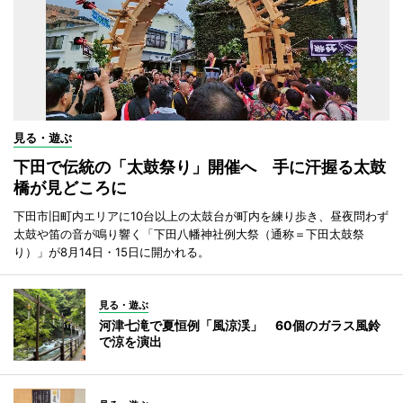
見る・遊ぶ
下田で伝統の「太鼓祭り」開催へ 手に汗握る太鼓
橋が見どころに
下田市旧町内エリアに10台以上の太鼓台が町内を練り歩き、昼夜問わず
太鼓や笛の音が鳴り響く「下田八幡神社例大祭（通称＝下田太鼓祭
り）」が8月14日・15日に開かれる。
見る・遊ぶ
河津七滝で夏恒例「風涼渓」 60個のガラス風鈴
で涼を演出