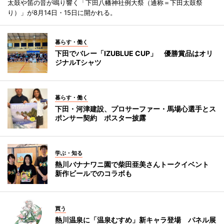
太鼓や笛の音が鳴り響く「下田八幡神社例大祭（通称＝下田太鼓祭
り）」が8月14日・15日に開かれる。
暮らす・働く
下田でバレー「IZUBLUE CUP」 優勝賞品はオリ
ジナルTシャツ
暮らす・働く
下田・河津建設、プロサーファー・馬場心選手とス
ポンサー契約 ポスター披露
学ぶ・知る
熱川バナナワニ園で柴田亜美さんトークイベント
新作ビールでのコラボも
買う
熱川温泉に「温泉むすめ」新キャラ登場 パネル展