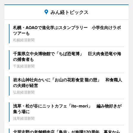
みん経トピックス
札幌・AOAOで進化学ぶスタンプラリー 小学生向けラボ
ツアーも
札幌経済新聞
千葉県立中央博物館で「ちば恐竜博」 巨大肉食恐竜や海
の捕食者も
千葉経済新聞
岩木山神社向かいに「お山の花彩食堂 龍の憩」 和食職人
の夫婦が経営
弘前経済新聞
浅草・松が谷にニットカフェ「ito-mori」 編み物好きが
集う場に
浅草経済新聞
北習志野の老舗精肉店「鳥吉」が創業170周年 幕末から