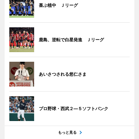
喜ぶ植中 Ｊリーグ
鹿島、逆転で白星発進 Ｊリーグ
あいさつされる悠仁さま
プロ野球・西武２―５ソフトバンク
もっと見る