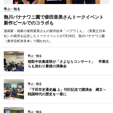
学ぶ・知る
熱川バナナワニ園で柴田亜美さんトークイベント
新作ビールでのコラボも
漫画家・画家の柴田亜美さんの新作絵本「パプワくん」（実業之日本
社）の発売を記念したトークイベントが7月26日、熱川バナナワニ園
（東伊豆町奈良本）で開かれた。
学ぶ・知る
稲取中吹奏楽部が「さよならコンサート」 卒業生
らも加わり最後の演奏会
学ぶ・知る
「下田市史通史編 上」刊行記念で講演会 縄文～
戦国時代の歴史を一冊に
学ぶ・知る