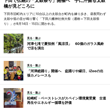
下田で伝統の「太鼓祭り」開催へ 手に汗握る太鼓
橋が見どころに
下田市旧町内エリアに10台以上の太鼓台が町内を練り歩き、昼夜問わず
太鼓や笛の音が鳴り響く「下田八幡神社例大祭（通称＝下田太鼓祭
り）」が8月14日・15日に開かれる。
見る・遊ぶ
河津七滝で夏恒例「風涼渓」 60個のガラス風鈴
で涼を演出
見る・遊ぶ
「河津総踊り」開催へ 盆踊りや縁日、iZooの出
張カメレースも
見る・遊ぶ
松崎町・ベーストレスがスペイン環境賞受賞 古道
再生やエネルギー循環を評価