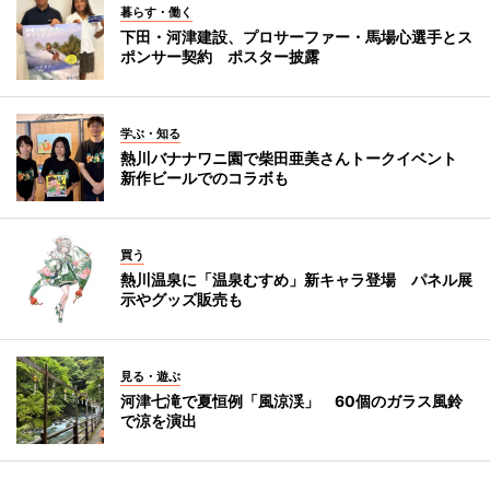
暮らす・働く
下田・河津建設、プロサーファー・馬場心選手とス
ポンサー契約 ポスター披露
学ぶ・知る
熱川バナナワニ園で柴田亜美さんトークイベント
新作ビールでのコラボも
買う
熱川温泉に「温泉むすめ」新キャラ登場 パネル展
示やグッズ販売も
見る・遊ぶ
河津七滝で夏恒例「風涼渓」 60個のガラス風鈴
で涼を演出