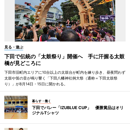
見る・遊ぶ
下田で伝統の「太鼓祭り」開催へ 手に汗握る太鼓
橋が見どころに
下田市旧町内エリアに10台以上の太鼓台が町内を練り歩き、昼夜問わず
太鼓や笛の音が鳴り響く「下田八幡神社例大祭（通称＝下田太鼓祭
り）」が8月14日・15日に開かれる。
暮らす・働く
下田でバレー「IZUBLUE CUP」 優勝賞品はオリ
ジナルTシャツ