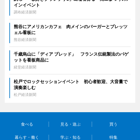
インイベント
調布経済新聞
熊谷にアメリカンカフェ 肉メインのバーガーとプレッツ
ェル看板に
熊谷経済新聞
千歳烏山に「ディア ブレッド」 フランス伝統製法のバゲ
ットを看板商品に
経堂経済新聞
松戸でロックセッションイベント 初心者歓迎、大音量で
演奏楽しむ
松戸経済新聞
食べる
見る・遊ぶ
買う
暮らす・働く
学ぶ・知る
特集