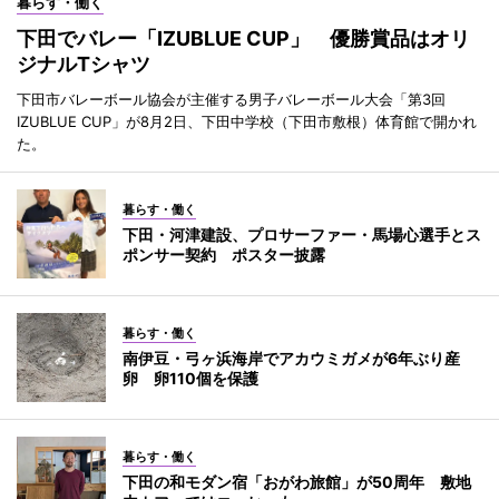
暮らす・働く
下田でバレー「IZUBLUE CUP」 優勝賞品はオリ
ジナルTシャツ
下田市バレーボール協会が主催する男子バレーボール大会「第3回
IZUBLUE CUP」が8月2日、下田中学校（下田市敷根）体育館で開かれ
た。
暮らす・働く
下田・河津建設、プロサーファー・馬場心選手とス
ポンサー契約 ポスター披露
暮らす・働く
南伊豆・弓ヶ浜海岸でアカウミガメが6年ぶり産
卵 卵110個を保護
暮らす・働く
下田の和モダン宿「おがわ旅館」が50周年 敷地