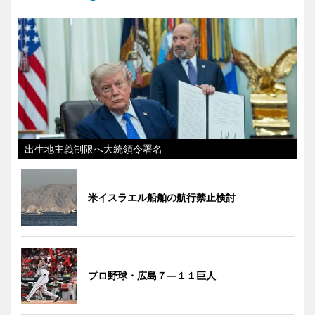
出生地主義制限へ大統領令署名
米イスラエル船舶の航行禁止検討
プロ野球・広島７―１１巨人