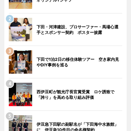
下田・河津建設、プロサーファー・馬場心選
手とスポンサー契約 ポスター披露
下田で1泊2日の移住体験ツアー 空き家内見
やDIY事例を巡る
西伊豆町が観光庁長官賞受賞 ロケ誘致で
「誇り」を高める取り組み評価
伊豆急下田駅の副駅名が「下田海中水族館」
に 伊豆急10件目の命名権契約