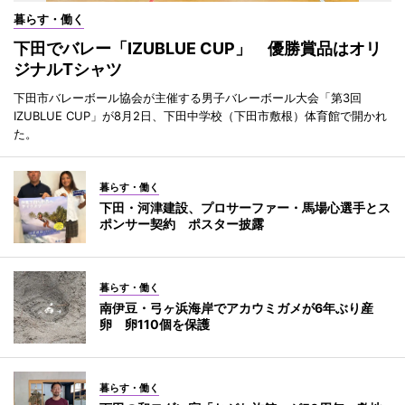
暮らす・働く
下田でバレー「IZUBLUE CUP」 優勝賞品はオリ
ジナルTシャツ
下田市バレーボール協会が主催する男子バレーボール大会「第3回
IZUBLUE CUP」が8月2日、下田中学校（下田市敷根）体育館で開かれ
た。
暮らす・働く
下田・河津建設、プロサーファー・馬場心選手とス
ポンサー契約 ポスター披露
暮らす・働く
南伊豆・弓ヶ浜海岸でアカウミガメが6年ぶり産
卵 卵110個を保護
暮らす・働く