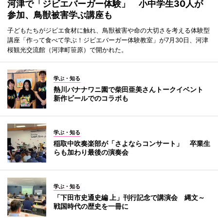
河津で「ジビエバーガー体験」 小中学生30人が
参加、鳥獣被害学ぶ講座も
子どもたちがジビエ食材に触れ、鳥獣被害や命の大切さを考える体験型
講座「作って食べて学ぶ！ジビエバーガー体験教室」が7月30日、河津
桜観光交流館（河津町笹原）で開かれた。
学ぶ・知る
熱川バナナワニ園で柴田亜美さんトークイベント
新作ビールでのコラボも
学ぶ・知る
稲取中吹奏楽部が「さよならコンサート」 卒業生
らも加わり最後の演奏会
学ぶ・知る
「下田市史通史編 上」刊行記念で講演会 縄文～
戦国時代の歴史を一冊に