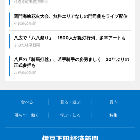
相模原町田経済新聞
関門海峡花火大会、無料エリアなしの門司側をライブ配信
小倉経済新聞
八広で「八八祭り」 1500人が提灯行列、多幸アートも
すみだ経済新聞
八戸の「騎馬打毬」、若手騎手の姿勇ましく 20年ぶりの
正式参拝も
八戸経済新聞
食べる
見る・遊ぶ
買う
暮らす・働く
学ぶ・知る
特集