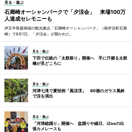
見る・遊ぶ
石廊崎オーシャンパークで「夕涼会」 来場100万
人達成セレモニーも
伊豆半島最南端の観光拠点「石廊崎オーシャンパーク」（南伊豆町石廊
崎）で8月1日、「夕涼会」が開かれた。
見る・遊ぶ
下田で伝統の「太鼓祭り」開催へ 手に汗握る太鼓
橋が見どころに
見る・遊ぶ
河津七滝で夏恒例「風涼渓」 60個のガラス風鈴
で涼を演出
見る・遊ぶ
「河津総踊り」開催へ 盆踊りや縁日、iZooの出
張カメレースも