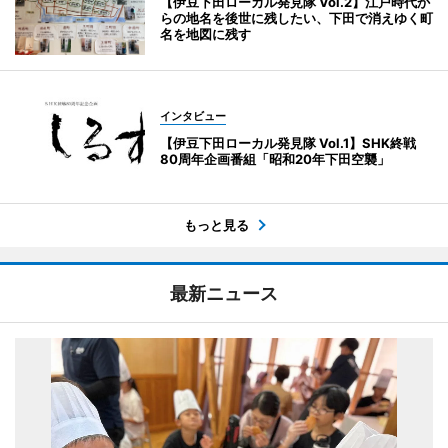
【伊豆下田ローカル発見隊 Vol.2】江戸時代か
らの地名を後世に残したい、下田で消えゆく町
名を地図に残す
インタビュー
【伊豆下田ローカル発見隊 Vol.1】SHK終戦
80周年企画番組「昭和20年下田空襲」
もっと見る
最新ニュース