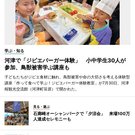
学ぶ・知る
河津で「ジビエバーガー体験」 小中学生30人が
参加、鳥獣被害学ぶ講座も
子どもたちがジビエ食材に触れ、鳥獣被害や命の大切さを考える体験型
講座「作って食べて学ぶ！ジビエバーガー体験教室」が7月30日、河津
桜観光交流館（河津町笹原）で開かれた。
見る・遊ぶ
石廊崎オーシャンパークで「夕涼会」 来場100万
人達成セレモニーも