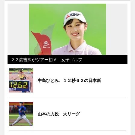
２２歳吉沢がツアー初Ｖ 女子ゴルフ
中島ひとみ、１２秒６２の日本新
山本の力投 大リーグ