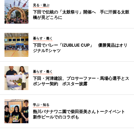
見る・遊ぶ
下田で伝統の「太鼓祭り」開催へ 手に汗握る太鼓
橋が見どころに
暮らす・働く
下田でバレー「IZUBLUE CUP」 優勝賞品はオリ
ジナルTシャツ
暮らす・働く
下田・河津建設、プロサーファー・馬場心選手とス
ポンサー契約 ポスター披露
学ぶ・知る
熱川バナナワニ園で柴田亜美さんトークイベント
新作ビールでのコラボも