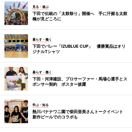
見る・遊ぶ
下田で伝統の「太鼓祭り」開催へ 手に汗握る太鼓
橋が見どころに
暮らす・働く
下田でバレー「IZUBLUE CUP」 優勝賞品はオリ
ジナルTシャツ
暮らす・働く
下田・河津建設、プロサーファー・馬場心選手とス
ポンサー契約 ポスター披露
学ぶ・知る
熱川バナナワニ園で柴田亜美さんトークイベント
新作ビールでのコラボも