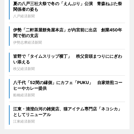
夏の八戸三社大祭で冬の「えんぶり」公演 青森ねぶた祭
関係者の姿も
八戸経済新聞
伊勢「二軒茶屋餅角屋本店」が内宮前に出店 創業450年
間で初の支店
伊勢志摩経済新聞
皆野で「タイムスリップ横丁」 秩父音頭まつりににぎわ
い添える
秩父経済新聞
八千代「52間の縁側」にカフェ「PUKU」 自家焙煎コー
ヒーやカレー提供
船橋経済新聞
江東・清澄白河の雑貨店、猫アイテム専門店「ネコシカ」
としてリニューアル
江東経済新聞