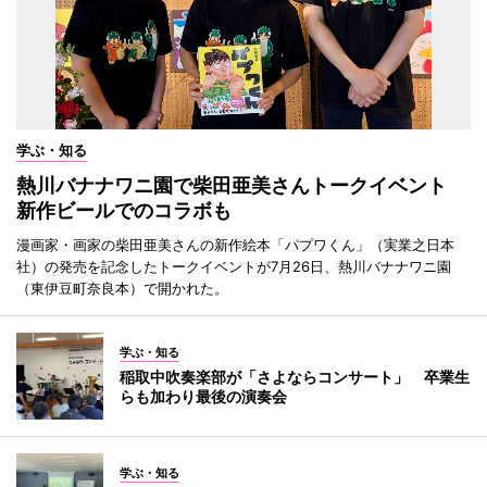
学ぶ・知る
熱川バナナワニ園で柴田亜美さんトークイベント
新作ビールでのコラボも
漫画家・画家の柴田亜美さんの新作絵本「パプワくん」（実業之日本
社）の発売を記念したトークイベントが7月26日、熱川バナナワニ園
（東伊豆町奈良本）で開かれた。
学ぶ・知る
稲取中吹奏楽部が「さよならコンサート」 卒業生
らも加わり最後の演奏会
学ぶ・知る