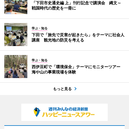
「下田市史通史編 上」刊行記念で講演会 縄文～
戦国時代の歴史を一冊に
学ぶ・知る
下田で「旅先で災害が起きたら」をテーマに社会人
講座 観光地の防災を考える
学ぶ・知る
西伊豆町で「環境保全」テーマにモニターツアー
海や山の事業現場を体験
もっと見る