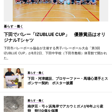
暮らす・働く
下田でバレー「IZUBLUE CUP」 優勝賞品はオリ
ジナルTシャツ
下田市バレーボール協会が主催する男子バレーボール大会「第3回
IZUBLUE CUP」が8月2日、下田中学校（下田市敷根）体育館で開かれ
た。
暮らす・働く
下田・河津建設、プロサーファー・馬場心選手とス
ポンサー契約 ポスター披露
暮らす・働く
南伊豆・弓ヶ浜海岸でアカウミガメが6年ぶり産
卵 卵110個を保護