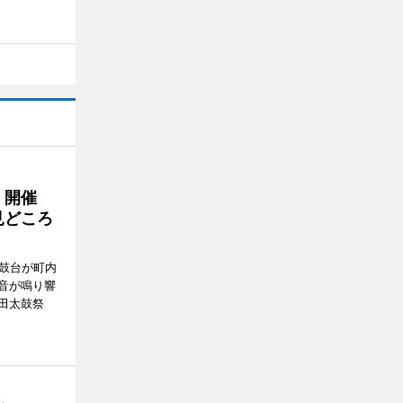
」開催
見どころ
太鼓台が町内
音が鳴り響
田太鼓祭
。