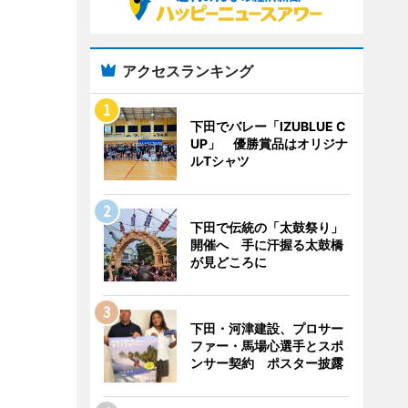
アクセスランキング
下田でバレー「IZUBLUE C
UP」 優勝賞品はオリジナ
ルTシャツ
下田で伝統の「太鼓祭り」
開催へ 手に汗握る太鼓橋
が見どころに
下田・河津建設、プロサー
ファー・馬場心選手とスポ
ンサー契約 ポスター披露