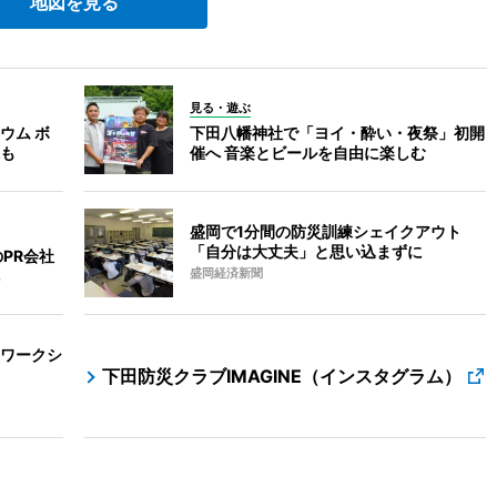
地図を見る
見る・遊ぶ
ウム ボ
下田八幡神社で「ヨイ・酔い・夜祭」初開
も
催へ 音楽とビールを自由に楽しむ
盛岡で1分間の防災訓練シェイクアウト
「自分は大丈夫」と思い込まずに
PR会社
盛岡経済新聞
ワークシ
下田防災クラブIMAGINE（インスタグラム）