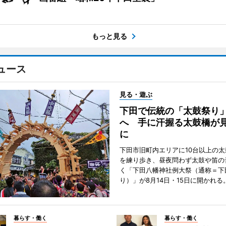
もっと見る
ュース
見る・遊ぶ
下田で伝統の「太鼓祭り
へ 手に汗握る太鼓橋が
に
下田市旧町内エリアに10台以上の
を練り歩き、昼夜問わず太鼓や笛の
く「下田八幡神社例大祭（通称＝下
り）」が8月14日・15日に開かれる
暮らす・働く
暮らす・働く