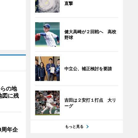
直撃
健大高崎が２回戦へ 高校
野球
中立公、補正検討を要請
からの地
地図に残
吉田は２安打１打点 大リ
ーグ
もっと見る
0周年企