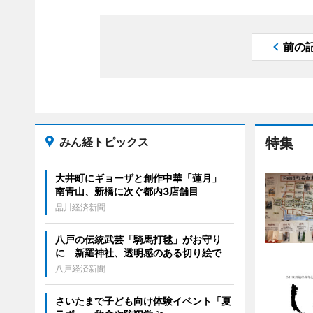
前の
みん経トピックス
特集
大井町にギョーザと創作中華「蓮月」
南青山、新橋に次ぐ都内3店舗目
品川経済新聞
八戸の伝統武芸「騎馬打毬」がお守り
に 新羅神社、透明感のある切り絵で
八戸経済新聞
さいたまで子ども向け体験イベント「夏