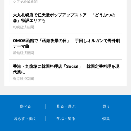
シブヤ経済新聞
大丸札幌店で任天堂ポップアップストア 「どうぶつの
森」特設エリアも
札幌経済新聞
OMO5函館で「函館夜景の日」 手回しオルガンで野外劇
テーマ曲
函館経済新聞
香港・九龍塘に韓国料理店「Social」 韓国定番料理を現
代風に
香港経済新聞
食べる
見る・遊ぶ
買う
暮らす・働く
学ぶ・知る
特集