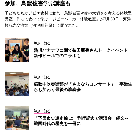
参加、鳥獣被害学ぶ講座も
子どもたちがジビエ食材に触れ、鳥獣被害や命の大切さを考える体験型
講座「作って食べて学ぶ！ジビエバーガー体験教室」が7月30日、河津
桜観光交流館（河津町笹原）で開かれた。
学ぶ・知る
熱川バナナワニ園で柴田亜美さんトークイベント
新作ビールでのコラボも
学ぶ・知る
稲取中吹奏楽部が「さよならコンサート」 卒業生
らも加わり最後の演奏会
学ぶ・知る
「下田市史通史編 上」刊行記念で講演会 縄文～
戦国時代の歴史を一冊に