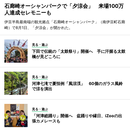
石廊崎オーシャンパークで「夕涼会」 来場100万
人達成セレモニーも
伊豆半島最南端の観光拠点「石廊崎オーシャンパーク」（南伊豆町石廊
崎）で8月1日、「夕涼会」が開かれた。
見る・遊ぶ
下田で伝統の「太鼓祭り」開催へ 手に汗握る太鼓
橋が見どころに
見る・遊ぶ
河津七滝で夏恒例「風涼渓」 60個のガラス風鈴
で涼を演出
見る・遊ぶ
「河津総踊り」開催へ 盆踊りや縁日、iZooの出
張カメレースも