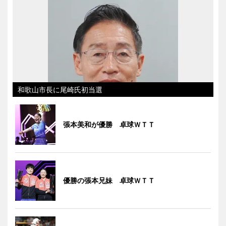
和歌山市長に尾崎氏初当選
張本美和が優勝 卓球ＷＴＴ
優勝の張本兄妹 卓球ＷＴＴ