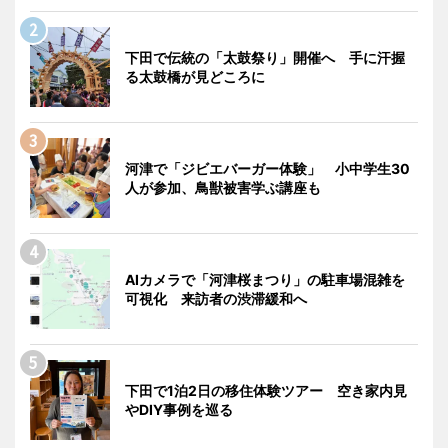
下田で伝統の「太鼓祭り」開催へ 手に汗握
る太鼓橋が見どころに
河津で「ジビエバーガー体験」 小中学生30
人が参加、鳥獣被害学ぶ講座も
AIカメラで「河津桜まつり」の駐車場混雑を
可視化 来訪者の渋滞緩和へ
下田で1泊2日の移住体験ツアー 空き家内見
やDIY事例を巡る