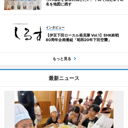
名を地図に残す
インタビュー
【伊豆下田ローカル発見隊 Vol.1】SHK終戦
80周年企画番組「昭和20年下田空襲」
もっと見る
最新ニュース