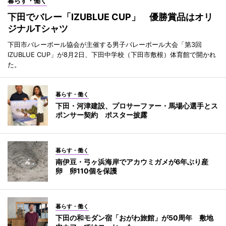
暮らす・働く
下田でバレー「IZUBLUE CUP」 優勝賞品はオリ
ジナルTシャツ
下田市バレーボール協会が主催する男子バレーボール大会「第3回
IZUBLUE CUP」が8月2日、下田中学校（下田市敷根）体育館で開かれ
た。
暮らす・働く
下田・河津建設、プロサーファー・馬場心選手とス
ポンサー契約 ポスター披露
暮らす・働く
南伊豆・弓ヶ浜海岸でアカウミガメが6年ぶり産
卵 卵110個を保護
暮らす・働く
下田の和モダン宿「おがわ旅館」が50周年 敷地