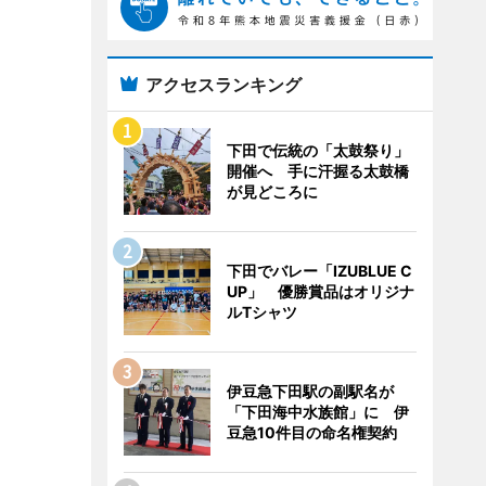
アクセスランキング
下田で伝統の「太鼓祭り」
開催へ 手に汗握る太鼓橋
が見どころに
下田でバレー「IZUBLUE C
UP」 優勝賞品はオリジナ
ルTシャツ
伊豆急下田駅の副駅名が
「下田海中水族館」に 伊
豆急10件目の命名権契約