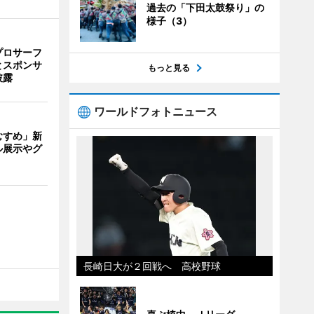
過去の「下田太鼓祭り」の
様子（3）
プロサーフ
とスポンサ
もっと見る
披露
ワールドフォトニュース
むすめ」新
ル展示やグ
長崎日大が２回戦へ 高校野球