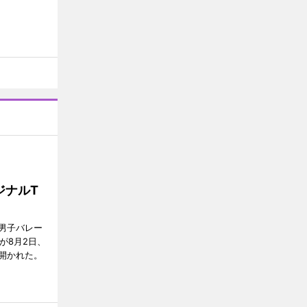
ジナルT
男子バレー
」が8月2日、
開かれた。