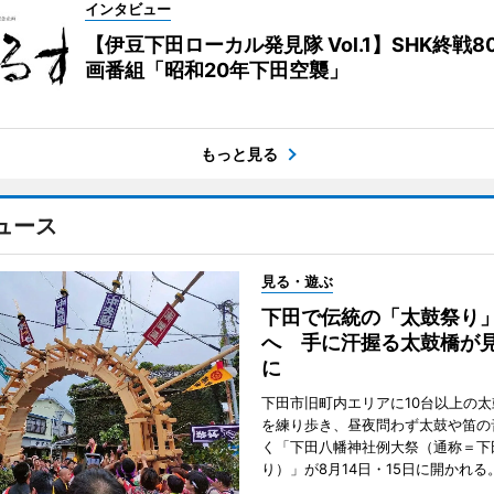
インタビュー
【伊豆下田ローカル発見隊 Vol.1】SHK終戦8
画番組「昭和20年下田空襲」
もっと見る
ュース
見る・遊ぶ
下田で伝統の「太鼓祭り
へ 手に汗握る太鼓橋が
に
下田市旧町内エリアに10台以上の
を練り歩き、昼夜問わず太鼓や笛の
く「下田八幡神社例大祭（通称＝下
り）」が8月14日・15日に開かれる