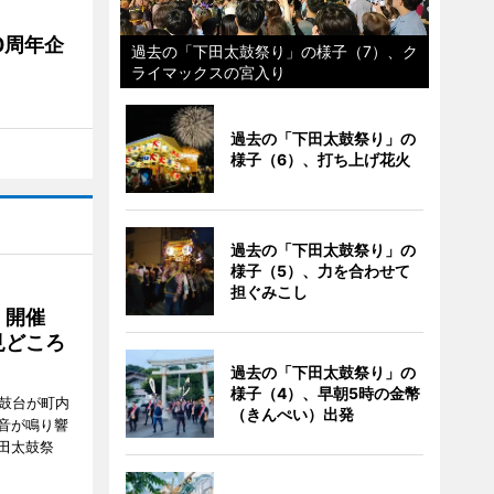
0周年企
過去の「下田太鼓祭り」の様子（7）、ク
ライマックスの宮入り
過去の「下田太鼓祭り」の
様子（6）、打ち上げ花火
過去の「下田太鼓祭り」の
様子（5）、力を合わせて
担ぐみこし
」開催
見どころ
過去の「下田太鼓祭り」の
様子（4）、早朝5時の金幣
太鼓台が町内
（きんぺい）出発
音が鳴り響
田太鼓祭
。