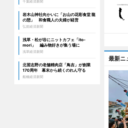
千葉経済新聞
岩木山神社向かいに「お山の花彩食堂 龍
の憩」 和食職人の夫婦が経営
弘前経済新聞
浅草・松が谷にニットカフェ「ito-
mori」 編み物好きが集う場に
浅草経済新聞
最新ニ
北習志野の老舗精肉店「鳥吉」が創業
170周年 幕末から続くのれん守る
船橋経済新聞