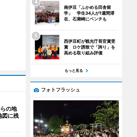
南伊豆「ふかめる田舎留
学」 学生34人が1週間滞
在、石廊崎にベンチも
西伊豆町が観光庁長官賞受
賞 ロケ誘致で「誇り」を
高める取り組み評価
もっと見る
フォトフラッシュ
からの地
地図に残