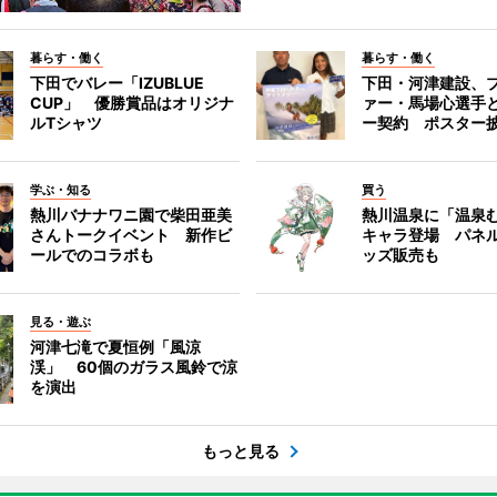
暮らす・働く
暮らす・働く
下田でバレー「IZUBLUE
下田・河津建設、
CUP」 優勝賞品はオリジナ
ァー・馬場心選手
ルTシャツ
ー契約 ポスター
学ぶ・知る
買う
熱川バナナワニ園で柴田亜美
熱川温泉に「温泉
さんトークイベント 新作ビ
キャラ登場 パネ
ールでのコラボも
ッズ販売も
見る・遊ぶ
河津七滝で夏恒例「風涼
渓」 60個のガラス風鈴で涼
を演出
もっと見る