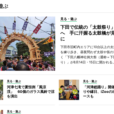
遊ぶ
見る・遊ぶ
下田で伝統の「太鼓祭り
へ 手に汗握る太鼓橋が
に
下田市旧町内エリアに10台以上の
を練り歩き、昼夜問わず太鼓や笛の
く「下田八幡神社例大祭（通称＝下
り）」が8月14日・15日に開かれる
見る・遊ぶ
見る・遊ぶ
河津七滝で夏恒例「風涼
「河津総踊り」開
渓」 60個のガラス風鈴で涼
りや縁日、iZoo
を演出
ースも
見る・遊ぶ