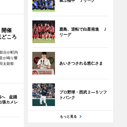
喜ぶ植中 Ｊリーグ
鹿島、逆転で白星発進 Ｊ
」開催
リーグ
見どころ
太鼓台が町内
音が鳴り響
あいさつされる悠仁さま
田太鼓祭
。
プロ野球・西武２―５ソフ
催へ 盆踊
トバンク
の出張カメレ
もっと見る