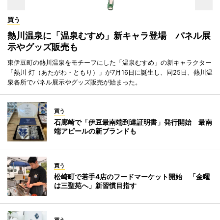
買う
熱川温泉に「温泉むすめ」新キャラ登場 パネル展
示やグッズ販売も
東伊豆町の熱川温泉をモチーフにした「温泉むすめ」の新キャラクター
「熱川 灯（あたがわ・ともり）」が7月16日に誕生し、同25日、熱川温
泉各所でパネル展示やグッズ販売が始まった。
買う
石廊崎で「伊豆最南端到達証明書」発行開始 最南
端アピールの新ブランドも
買う
松崎町で若手4店のフードマーケット開始 「金曜
は三聖苑へ」新習慣目指す
買う