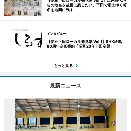
【伊豆下田ローカル発見隊 Vol.2】江戸時代か
らの地名を後世に残したい、下田で消えゆく町
名を地図に残す
インタビュー
【伊豆下田ローカル発見隊 Vol.1】SHK終戦
80周年企画番組「昭和20年下田空襲」
もっと見る
最新ニュース