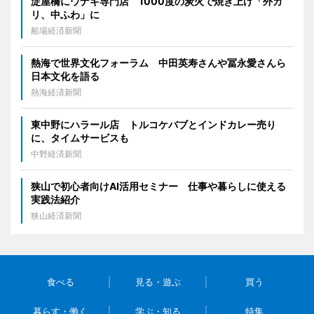
淀屋橋にウナギ専門店 1000度の炭火で焼き上げ「外カ
リ、中ふわ」に
船場経済新聞
熱海で世界文化フォーラム 中田英寿さんや冨永愛さんら
日本文化を語る
熱海経済新聞
東中野にハラール店 トルコケバブとインドカレー売り
に、タイムサービスも
中野経済新聞
狭山で初心者向けAI活用セミナー 仕事や暮らしに使える
実践法紹介
狭山経済新聞
食べる
見る・遊ぶ
買う
暮らす・働く
学ぶ・知る
特集