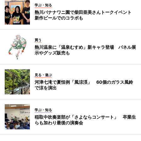
学ぶ・知る
熱川バナナワニ園で柴田亜美さんトークイベント
新作ビールでのコラボも
買う
熱川温泉に「温泉むすめ」新キャラ登場 パネル展
示やグッズ販売も
見る・遊ぶ
河津七滝で夏恒例「風涼渓」 60個のガラス風鈴
で涼を演出
学ぶ・知る
稲取中吹奏楽部が「さよならコンサート」 卒業生
らも加わり最後の演奏会