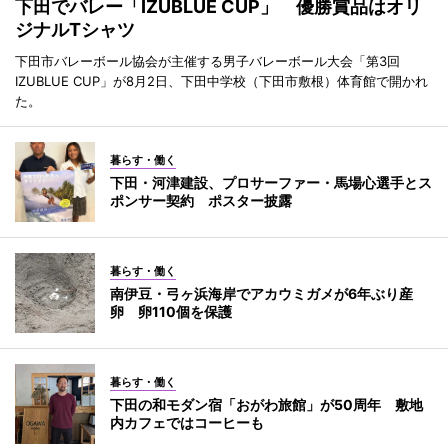
下田でバレー「IZUBLUE CUP」 優勝賞品はオリ
ジナルTシャツ
下田市バレーボール協会が主催する男子バレーボール大会「第3回
IZUBLUE CUP」が8月2日、下田中学校（下田市敷根）体育館で開かれ
た。
暮らす・働く
下田・河津建設、プロサーファー・馬場心選手とス
ポンサー契約 ポスター披露
暮らす・働く
南伊豆・弓ヶ浜海岸でアカウミガメが6年ぶり産
卵 卵110個を保護
暮らす・働く
下田の和モダン宿「おがわ旅館」が50周年 敷地
内カフェではコーヒーも