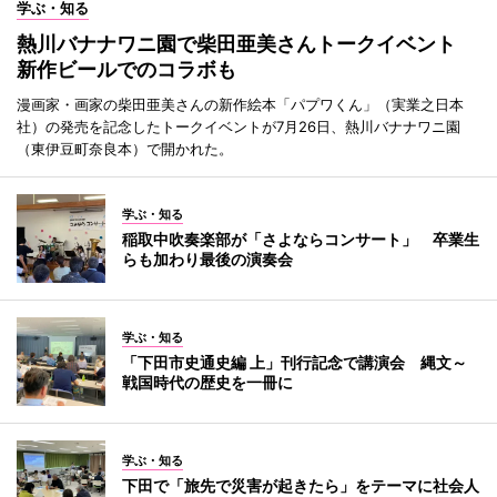
学ぶ・知る
熱川バナナワニ園で柴田亜美さんトークイベント
新作ビールでのコラボも
漫画家・画家の柴田亜美さんの新作絵本「パプワくん」（実業之日本
社）の発売を記念したトークイベントが7月26日、熱川バナナワニ園
（東伊豆町奈良本）で開かれた。
学ぶ・知る
稲取中吹奏楽部が「さよならコンサート」 卒業生
らも加わり最後の演奏会
学ぶ・知る
「下田市史通史編 上」刊行記念で講演会 縄文～
戦国時代の歴史を一冊に
学ぶ・知る
下田で「旅先で災害が起きたら」をテーマに社会人