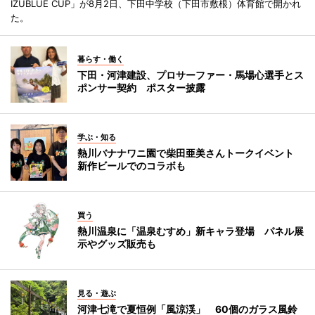
IZUBLUE CUP」が8月2日、下田中学校（下田市敷根）体育館で開かれ
た。
暮らす・働く
下田・河津建設、プロサーファー・馬場心選手とス
ポンサー契約 ポスター披露
学ぶ・知る
熱川バナナワニ園で柴田亜美さんトークイベント
新作ビールでのコラボも
買う
熱川温泉に「温泉むすめ」新キャラ登場 パネル展
示やグッズ販売も
見る・遊ぶ
河津七滝で夏恒例「風涼渓」 60個のガラス風鈴