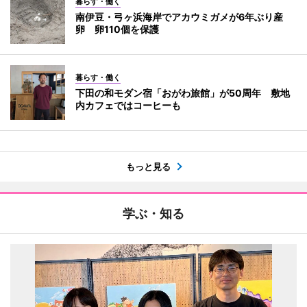
暮らす・働く
南伊豆・弓ヶ浜海岸でアカウミガメが6年ぶり産
卵 卵110個を保護
暮らす・働く
下田の和モダン宿「おがわ旅館」が50周年 敷地
内カフェではコーヒーも
もっと見る
学ぶ・知る