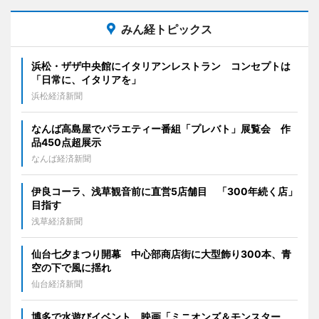
みん経トピックス
浜松・ザザ中央館にイタリアンレストラン コンセプトは
「日常に、イタリアを」
浜松経済新聞
なんば高島屋でバラエティー番組「プレバト」展覧会 作
品450点超展示
なんば経済新聞
伊良コーラ、浅草観音前に直営5店舗目 「300年続く店」
目指す
浅草経済新聞
仙台七夕まつり開幕 中心部商店街に大型飾り300本、青
空の下で風に揺れ
仙台経済新聞
博多で水遊びイベント 映画「ミニオンズ＆モンスター